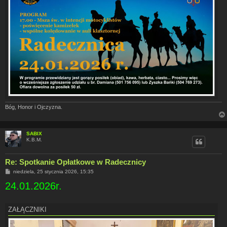
Bóg, Honor i Ojczyzna.
SABIX
K.B.M.
Re: Spotkanie Opłatkowe w Radecznicy
P
niedziela, 25 stycznia 2026, 15:35
o
24.01.2026r.
s
t
ZAŁĄCZNIKI