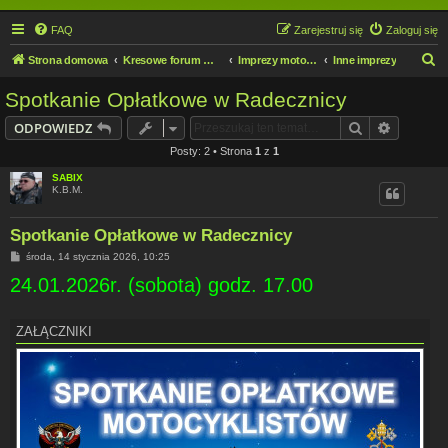
FAQ
Zarejestruj się
Zaloguj się
S
Strona domowa
Kresowe forum motocyklowe
Imprezy motocyklowe na Roztoczu
Inne imprezy
z
Spotkanie Opłatkowe w Radecznicy
u
Szukaj
Wyszuki
ODPOWIEDZ
k
Posty: 2 • Strona
1
z
1
a
SABIX
j
K.B.M.
Spotkanie Opłatkowe w Radecznicy
P
środa, 14 stycznia 2026, 10:25
o
24.01.2026r. (sobota) godz. 17.00
s
t
ZAŁĄCZNIKI