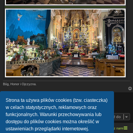
Bóg, Honor i Ojczyzna.
ODPOWIEDZ
Strona ta używa plików cookies (tzw. ciasteczka)
w celach statystycznych, reklamowych oraz
Posty: 2 • Strona
1
z
1
funkcjonalnych. Warunki przechowywania lub
Przejdź do
dostępu do plików cookies można określić w
ustawieniach przeglądarki internetowej.
Strona domowa
Kresowe forum motocyklowe
Kontakt z nami