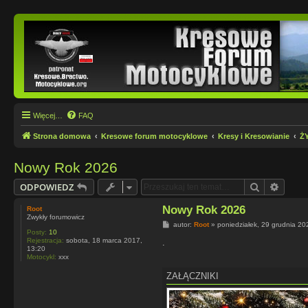
Więcej…
FAQ
Strona domowa
Kresowe forum motocyklowe
Kresy i Kresowianie
Ż
Nowy Rok 2026
Szukaj
Wyszu
ODPOWIEDZ
Nowy Rok 2026
Root
Zwykły forumowicz
P
autor:
Root
»
poniedziałek, 29 grudnia 20
Posty:
10
o
Rejestracja:
sobota, 18 marca 2017,
s
.
13:20
t
Motocykl:
xxx
ZAŁĄCZNIKI