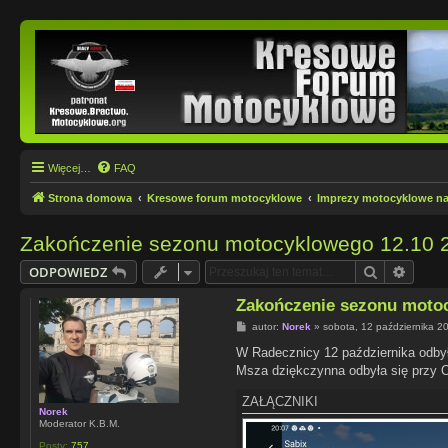
Więcej…
FAQ
Strona domowa
Kresowe forum motocyklowe
Imprezy motocyklowe n
Zakończenie sezonu motocyklowego 12.10 
Szukaj
Wyszu
ODPOWIEDZ
Zakończenie sezonu motoc
P
autor:
Norek
»
sobota, 12 października 2
o
s
W Radecznicy 12 października odby
t
Msza dziękczynna odbyła się przy O
ZAŁĄCZNIKI
Norek
Moderator K.B.M.
Posty:
757