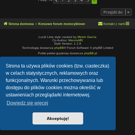
1
2
3
4
5
6
Poprzednia
Przejdź do
Strona domowa
Kresowe forum motocyklowe
Kontakt z nami
Lucid Lime style created by
Melvin García
Co-Author:
MannixMD
Style Version: 1.1.9
Technologię dostarcza
phpBB
® Forum Software © phpBB Limited
Polski pakiet językowy dostarcza
phpBB.pl
Zasady ochrony danych osobowych
|
Regulamin
Strona ta używa plików cookies (tzw. ciasteczka)
w celach statystycznych, reklamowych oraz
funkcjonalnych. Warunki przechowywania lub
dostępu do plików cookies można określić w
ustawieniach przeglądarki internetowej.
Dowiedz się więcej
Akceptuję!