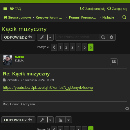
FAQ
Zarejestruj się
Zaloguj się
S
Strona domowa
Kresowe forum motocyklowe
Forum i Forumowicze
Na luzie
z
Kącik muzyczny
u
Szukaj
Wyszuki
ODPOWIEDZ
k
a
1
2
3
4
5
6
Posty: 76
Poprzednia
j
SABIX
K.B.M.
Re: Kącik muzyczny
P
czwartek, 26 września 2024, 11:39
o
s
https://youtu.be/DpEuvelqHi0?si=b2N_gDenyrk4udwp
t
Bóg, Honor i Ojczyzna.
ODPOWIEDZ
Posty: 76