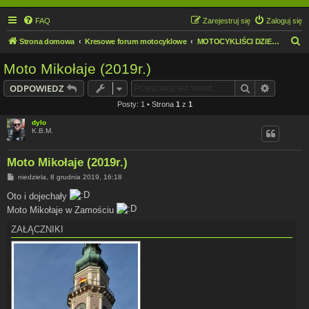
FAQ
Zarejestruj się
Zaloguj się
S
Strona domowa
Kresowe forum motocyklowe
MOTOCYKLIŚCI DZIECIOM.
z
Moto Mikołaje (2019r.)
u
Szukaj
Wyszuki
ODPOWIEDZ
k
Posty: 1 • Strona
1
z
1
a
dylo
j
K.B.M.
Moto Mikołaje (2019r.)
P
niedziela, 8 grudnia 2019, 16:18
o
s
Oto i dojechały
t
Moto Mikołaje w Zamościu
ZAŁĄCZNIKI