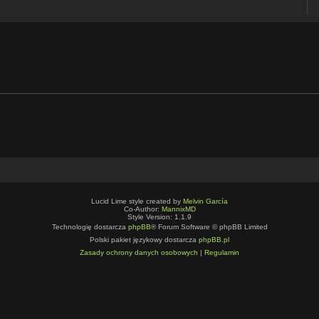
Lucid Lime style created by
Melvin García
Co-Author:
MannixMD
Style Version: 1.1.9
Technologię dostarcza
phpBB
® Forum Software © phpBB Limited
Polski pakiet językowy dostarcza
phpBB.pl
Zasady ochrony danych osobowych
|
Regulamin