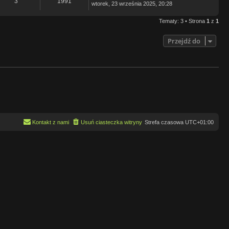
3
1991
wtorek, 23 września 2025, 20:28
Tematy: 3 • Strona
1
z
1
Przejdź do
Kontakt z nami
Usuń ciasteczka witryny
Strefa czasowa
UTC+01:00