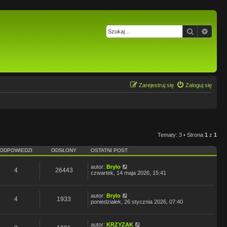
Szukaj
Wysz
Zarejestruj się
Zaloguj się
Tematy: 3 • Strona
1
z
1
ODPOWIEDZI
ODSŁONY
OSTATNI POST
autor:
Brylo
4
26443
czwartek, 14 maja 2026, 15:41
autor:
Brylo
4
1933
poniedziałek, 26 stycznia 2026, 07:40
autor:
KRZYZAK