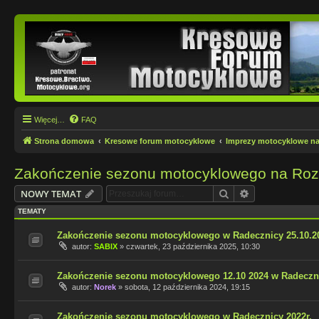
Więcej…
FAQ
Strona domowa
Kresowe forum motocyklowe
Imprezy motocyklowe n
Zakończenie sezonu motocyklowego na Roz
Szukaj
Wyszukiwanie
NOWY TEMAT
TEMATY
Zakończenie sezonu motocyklowego w Radecznicy 25.10.20
autor:
SABIX
»
czwartek, 23 października 2025, 10:30
Zakończenie sezonu motocyklowego 12.10 2024 w Radeczn
autor:
Norek
»
sobota, 12 października 2024, 19:15
Zakończenie sezonu motocyklowego w Radecznicy 2022r.