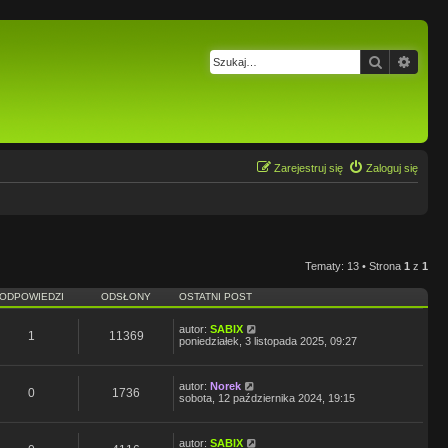
Szukaj
Wysz
Zarejestruj się
Zaloguj się
Tematy: 13 • Strona
1
z
1
ODPOWIEDZI
ODSŁONY
OSTATNI POST
autor:
SABIX
1
11369
poniedziałek, 3 listopada 2025, 09:27
autor:
Norek
0
1736
sobota, 12 października 2024, 19:15
autor:
SABIX