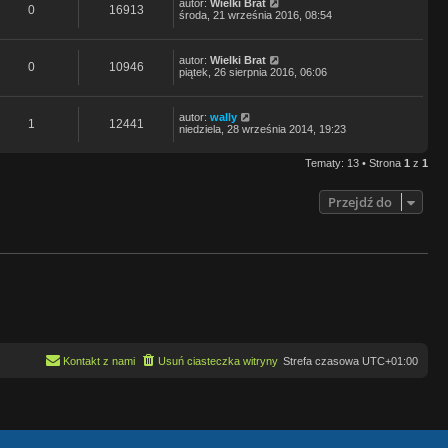
autor:
Wielki Brat
0
16913
środa, 21 września 2016, 08:54
autor:
Wielki Brat
0
10946
piątek, 26 sierpnia 2016, 06:06
autor:
wally
1
12441
niedziela, 28 września 2014, 19:23
Tematy: 13 • Strona
1
z
1
Przejdź do
Kontakt z nami
Usuń ciasteczka witryny
Strefa czasowa
UTC+01:00