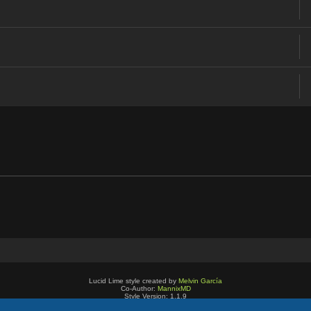
Lucid Lime style created by
Melvin García
Co-Author:
MannixMD
Style Version: 1.1.9
Technologię dostarcza
phpBB
® Forum Software © phpBB Limited