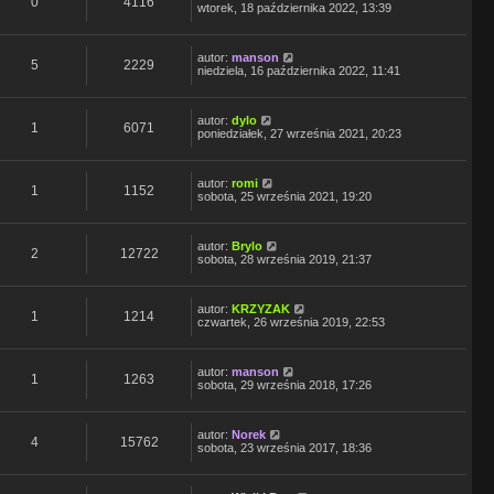
0
4116
wtorek, 18 października 2022, 13:39
autor:
manson
5
2229
niedziela, 16 października 2022, 11:41
autor:
dylo
1
6071
poniedziałek, 27 września 2021, 20:23
autor:
romi
1
1152
sobota, 25 września 2021, 19:20
autor:
Brylo
2
12722
sobota, 28 września 2019, 21:37
autor:
KRZYZAK
1
1214
czwartek, 26 września 2019, 22:53
autor:
manson
1
1263
sobota, 29 września 2018, 17:26
autor:
Norek
4
15762
sobota, 23 września 2017, 18:36