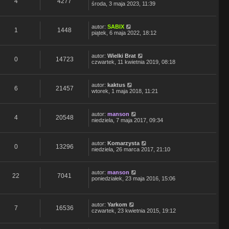
4
4277
środa, 3 maja 2023, 11:39
autor:
SABIX
1
1448
piątek, 6 maja 2022, 18:12
autor:
Wielki Brat
0
14723
czwartek, 11 kwietnia 2019, 08:18
autor:
kaktus
6
21457
wtorek, 1 maja 2018, 11:21
autor:
manson
4
20548
niedziela, 7 maja 2017, 09:34
autor:
Komarzysta
0
13296
niedziela, 26 marca 2017, 21:10
autor:
manson
22
7041
poniedziałek, 23 maja 2016, 15:06
autor:
Yarkom
7
16536
czwartek, 23 kwietnia 2015, 19:12