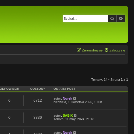
Szukaj
Wysz
Zarejestruj się
Zaloguj się
Tematy: 14 • Strona
1
z
1
ODPOWIEDZI
ODSŁONY
OSTATNI POST
autor:
Norek
0
6712
niedziela, 19 kwietnia 2026, 19:08
autor:
SABIX
0
3336
sobota, 11 maja 2024, 21:18
autor:
Norek