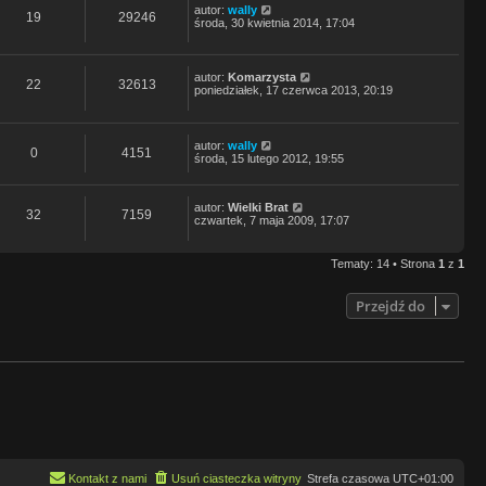
autor:
wally
19
29246
środa, 30 kwietnia 2014, 17:04
autor:
Komarzysta
22
32613
poniedziałek, 17 czerwca 2013, 20:19
autor:
wally
0
4151
środa, 15 lutego 2012, 19:55
autor:
Wielki Brat
32
7159
czwartek, 7 maja 2009, 17:07
Tematy: 14 • Strona
1
z
1
Przejdź do
Kontakt z nami
Usuń ciasteczka witryny
Strefa czasowa
UTC+01:00