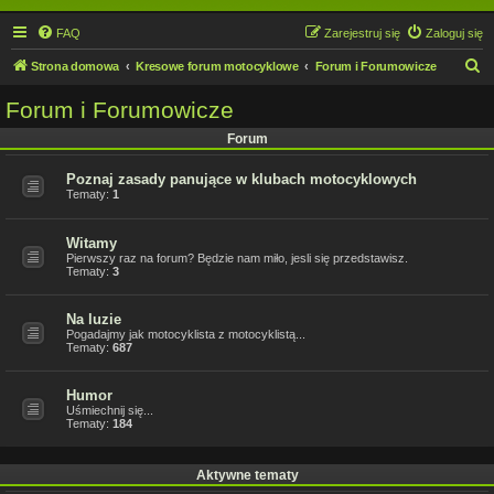
FAQ
Zarejestruj się
Zaloguj się
S
Strona domowa
Kresowe forum motocyklowe
Forum i Forumowicze
z
Forum i Forumowicze
u
Forum
k
a
Poznaj zasady panujące w klubach motocyklowych
Tematy:
1
j
Witamy
Pierwszy raz na forum? Będzie nam miło, jesli się przedstawisz.
Tematy:
3
Na luzie
Pogadajmy jak motocyklista z motocyklistą...
Tematy:
687
Humor
Uśmiechnij się...
Tematy:
184
Aktywne tematy