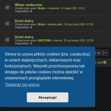
Witam serdecznie
Ostatni post autor:
Brylo
«
czwartek, 14 maja 2026, 15:41
Odpowiedzi:
4
Dzień dobry
Ostatni post autor:
Brylo
«
poniedziałek, 26 stycznia 2026, 07:40
Odpowiedzi:
4
Dzień dobry
Ostatni post autor:
KRZYZAK
«
wtorek, 23 września 2025, 20:28
Odpowiedzi:
3
Przejdź do
Strona ta używa plików cookies (tzw. ciasteczka)
w celach statystycznych, reklamowych oraz
Strona domowa
Kresowe forum motocyklowe
Kontakt z nami
funkcjonalnych. Warunki przechowywania lub
dostępu do plików cookies można określić w
Lucid Lime style created by
Melvin García
Co-Author:
MannixMD
ustawieniach przeglądarki internetowej.
Style Version: 1.1.9
Technologię dostarcza
phpBB
® Forum Software © phpBB Limited
Dowiedz się więcej
Polski pakiet językowy dostarcza
phpBB.pl
Zasady ochrony danych osobowych
|
Regulamin
Akceptuję!