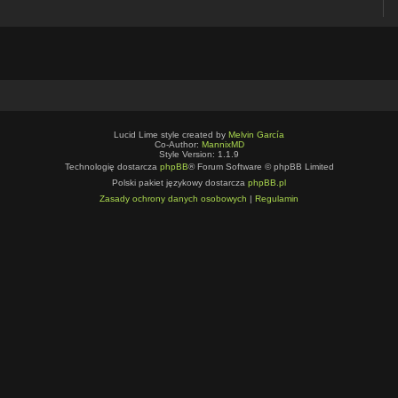
Lucid Lime style created by
Melvin García
Co-Author:
MannixMD
Style Version: 1.1.9
Technologię dostarcza
phpBB
® Forum Software © phpBB Limited
Polski pakiet językowy dostarcza
phpBB.pl
Zasady ochrony danych osobowych
|
Regulamin