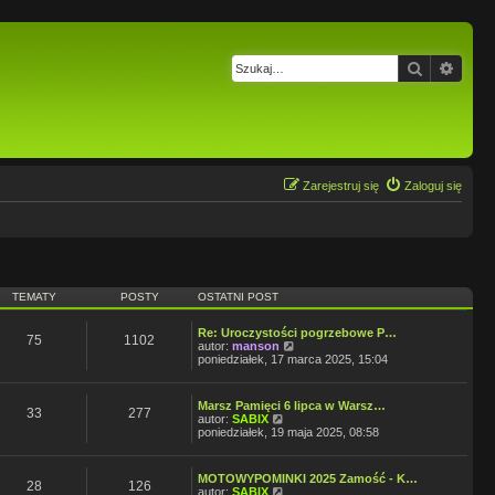
Szukaj
Wysz
Zarejestruj się
Zaloguj się
TEMATY
POSTY
OSTATNI POST
Re: Uroczystości pogrzebowe P…
75
1102
W
autor:
manson
y
poniedziałek, 17 marca 2025, 15:04
ś
w
i
Marsz Pamięci 6 lipca w Warsz…
e
33
277
W
autor:
SABIX
t
y
poniedziałek, 19 maja 2025, 08:58
l
ś
n
w
a
i
j
MOTOWYPOMINKI 2025 Zamość - K…
e
28
126
W
n
autor:
SABIX