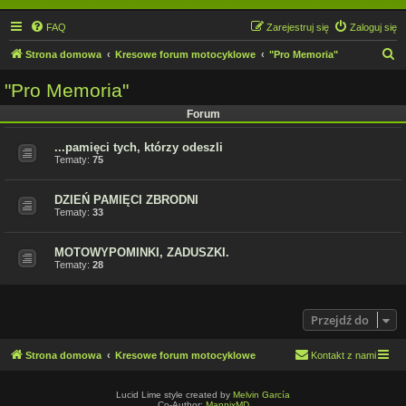
FAQ
Zarejestruj się
Zaloguj się
S
Strona domowa
Kresowe forum motocyklowe
"Pro Memoria"
z
"Pro Memoria"
u
Forum
k
a
...pamięci tych, którzy odeszli
Tematy:
75
j
DZIEŃ PAMIĘCI ZBRODNI
Tematy:
33
MOTOWYPOMINKI, ZADUSZKI.
Tematy:
28
Przejdź do
Strona domowa
Kresowe forum motocyklowe
Kontakt z nami
Lucid Lime style created by
Melvin García
Co-Author:
MannixMD