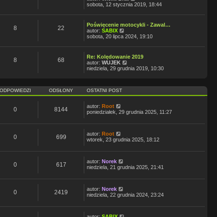
t
o
y
sobota, 12 stycznia 2019, 18:44
l
w
ś
n
s
w
a
z
i
j
Poświęcenie motocykli - Zawal…
y
e
8
22
n
W
autor:
SABIX
p
t
o
y
sobota, 20 lipca 2024, 19:10
o
l
w
ś
s
n
s
w
t
a
z
i
j
Re: Kolędowanie 2019
y
e
8
68
W
n
autor:
WUJEK
p
t
y
o
niedziela, 29 grudnia 2019, 10:30
o
l
ś
w
s
n
w
s
t
a
i
z
j
ODPOWIEDZI
ODSŁONY
OSTATNI POST
e
y
n
t
p
o
l
o
w
autor:
Root
n
s
0
8144
s
poniedziałek, 29 grudnia 2025, 11:27
a
t
z
j
y
n
p
o
autor:
Root
o
0
699
w
wtorek, 23 grudnia 2025, 18:12
s
s
t
z
y
p
autor:
Norek
0
617
o
niedziela, 21 grudnia 2025, 21:41
s
t
autor:
Norek
0
2419
niedziela, 22 grudnia 2024, 23:24
autor:
SABIX