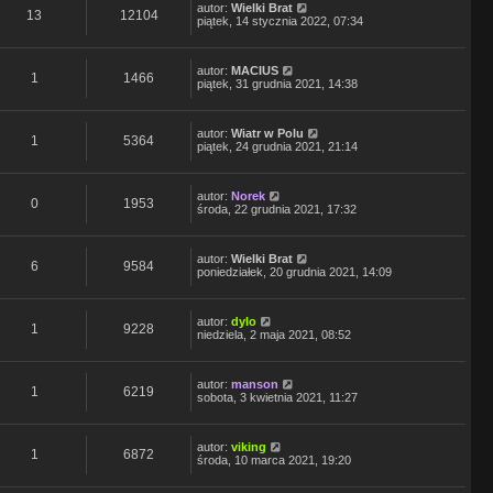
autor:
Wielki Brat
13
12104
piątek, 14 stycznia 2022, 07:34
autor:
MACIUS
1
1466
piątek, 31 grudnia 2021, 14:38
autor:
Wiatr w Polu
1
5364
piątek, 24 grudnia 2021, 21:14
autor:
Norek
0
1953
środa, 22 grudnia 2021, 17:32
autor:
Wielki Brat
6
9584
poniedziałek, 20 grudnia 2021, 14:09
autor:
dylo
1
9228
niedziela, 2 maja 2021, 08:52
autor:
manson
1
6219
sobota, 3 kwietnia 2021, 11:27
autor:
viking
1
6872
środa, 10 marca 2021, 19:20