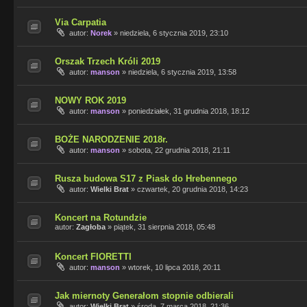
Via Carpatia
autor:
Norek
»
niedziela, 6 stycznia 2019, 23:10
Orszak Trzech Króli 2019
autor:
manson
»
niedziela, 6 stycznia 2019, 13:58
NOWY ROK 2019
autor:
manson
»
poniedziałek, 31 grudnia 2018, 18:12
BOŻE NARODZENIE 2018r.
autor:
manson
»
sobota, 22 grudnia 2018, 21:11
Rusza budowa S17 z Piask do Hrebennego
autor:
Wielki Brat
»
czwartek, 20 grudnia 2018, 14:23
Koncert na Rotundzie
autor:
Zagłoba
»
piątek, 31 sierpnia 2018, 05:48
Koncert FIORETTI
autor:
manson
»
wtorek, 10 lipca 2018, 20:11
Jak miernoty Generałom stopnie odbierali
autor:
Wielki Brat
»
środa, 7 marca 2018, 21:36