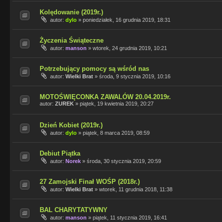
Kolędowanie (2019r.)
autor:
dylo
»
poniedziałek, 16 grudnia 2019, 18:31
Życzenia Świąteczne
autor:
manson
»
wtorek, 24 grudnia 2019, 10:21
Potrzebujący pomocy są wśród nas
autor:
Wielki Brat
»
środa, 9 stycznia 2019, 10:16
MOTOŚWIĘCONKA ZAWALÓW 20.04.2019r.
autor:
ZUREK
»
piątek, 19 kwietnia 2019, 20:27
Dzień Kobiet (2019r.)
autor:
dylo
»
piątek, 8 marca 2019, 08:59
Debiut Piątka
autor:
Norek
»
środa, 30 stycznia 2019, 20:59
27 Zamojski Finał WOŚP (2018r.)
autor:
Wielki Brat
»
wtorek, 11 grudnia 2018, 11:38
BAL CHARYTATYWNY
autor:
manson
»
piątek, 11 stycznia 2019, 16:41