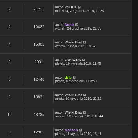
autor:
WUJEK
2
21211
niedziela, 29 grudnia 2019, 10:30
autor:
Norek
2
10827
wtorek, 24 grudnia 2019, 21:33
autor:
Wielki Brat
4
15302
wtorek, 7 maja 2019, 19:52
autor:
GWIAZDA
3
2931
piątek, 19 kwietnia 2019, 21:45
autor:
dylo
0
12448
piątek, 8 marca 2019, 08:59
autor:
Wielki Brat
1
10831
środa, 30 stycznia 2019, 22:32
autor:
Wielki Brat
10
48735
sobota, 12 stycznia 2019, 18:44
autor:
manson
0
12985
piątek, 11 stycznia 2019, 16:41