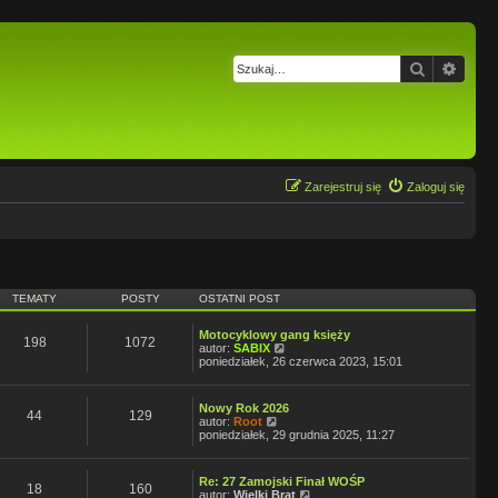
Szukaj
Wysz
Zarejestruj się
Zaloguj się
TEMATY
POSTY
OSTATNI POST
Motocyklowy gang księży
198
1072
W
autor:
SABIX
y
poniedziałek, 26 czerwca 2023, 15:01
ś
w
i
Nowy Rok 2026
e
44
129
W
autor:
Root
t
y
poniedziałek, 29 grudnia 2025, 11:27
l
ś
n
w
a
i
j
Re: 27 Zamojski Finał WOŚP
e
18
160
n
W
autor:
Wielki Brat