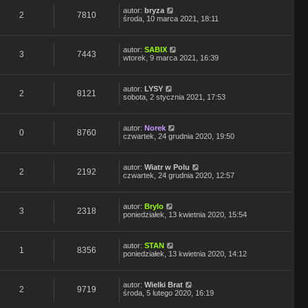
autor:
bryza
2
7810
środa, 10 marca 2021, 18:11
autor:
SABIX
3
7443
wtorek, 9 marca 2021, 16:39
autor:
LYSY
2
8121
sobota, 2 stycznia 2021, 17:53
autor:
Norek
0
8760
czwartek, 24 grudnia 2020, 19:50
autor:
Wiatr w Polu
2
2192
czwartek, 24 grudnia 2020, 12:57
autor:
Brylo
3
2318
poniedziałek, 13 kwietnia 2020, 15:54
autor:
STAN
1
8356
poniedziałek, 13 kwietnia 2020, 14:12
autor:
Wielki Brat
2
9719
środa, 5 lutego 2020, 16:19