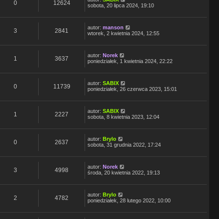
0
12624
sobota, 20 lipca 2024, 19:10
autor:
manson
3
2841
wtorek, 2 kwietnia 2024, 12:55
autor:
Norek
1
3637
poniedziałek, 1 kwietnia 2024, 22:22
autor:
SABIX
0
11739
poniedziałek, 26 czerwca 2023, 15:01
autor:
SABIX
1
2227
sobota, 8 kwietnia 2023, 12:04
autor:
Brylo
0
2637
sobota, 31 grudnia 2022, 17:24
autor:
Norek
3
4998
środa, 20 kwietnia 2022, 19:13
autor:
Brylo
2
4782
poniedziałek, 28 lutego 2022, 10:00