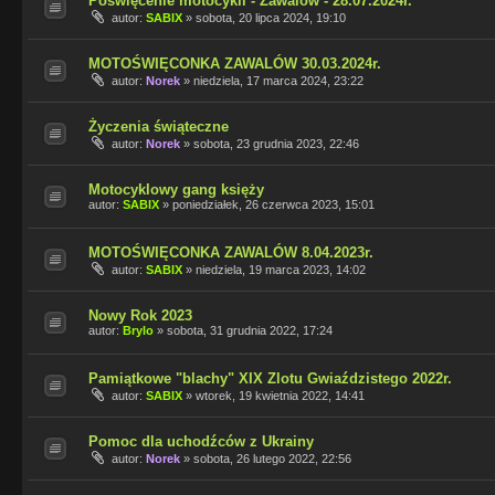
Poświęcenie motocykli - Zawalów - 28.07.2024r.
autor:
SABIX
»
sobota, 20 lipca 2024, 19:10
MOTOŚWIĘCONKA ZAWALÓW 30.03.2024r.
autor:
Norek
»
niedziela, 17 marca 2024, 23:22
Życzenia świąteczne
autor:
Norek
»
sobota, 23 grudnia 2023, 22:46
Motocyklowy gang księży
autor:
SABIX
»
poniedziałek, 26 czerwca 2023, 15:01
MOTOŚWIĘCONKA ZAWALÓW 8.04.2023r.
autor:
SABIX
»
niedziela, 19 marca 2023, 14:02
Nowy Rok 2023
autor:
Brylo
»
sobota, 31 grudnia 2022, 17:24
Pamiątkowe "blachy" XIX Zlotu Gwiaździstego 2022r.
autor:
SABIX
»
wtorek, 19 kwietnia 2022, 14:41
Pomoc dla uchodźców z Ukrainy
autor:
Norek
»
sobota, 26 lutego 2022, 22:56