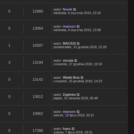
autor:
Norek
0
12980
niedziela, 6 stycznia 2019, 23:10
autor:
manson
0
13064
niedziela, 6 stycznia 2019, 13:58
autor:
MACIUS
1
10587
poniedziałek, 31 grudnia 2018, 22:28
autor:
strzala
3
13194
czwartek, 27 grudnia 2018, 19:18
autor:
Wielki Brat
0
13142
czwartek, 20 grudnia 2018, 14:23
autor:
Zagłoba
0
13812
piątek, 31 sierpnia 2018, 05:48
autor:
manson
0
10962
wtorek, 10 lipca 2018, 20:11
autor:
hans
5
17390
sobota, 7 lipca 2018, 19:31