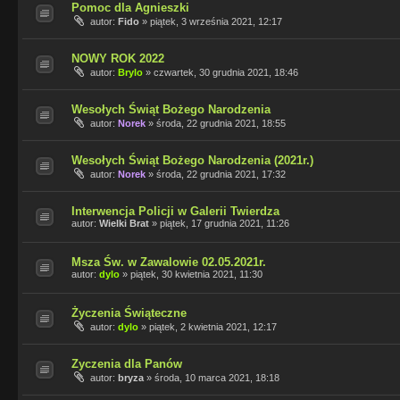
Pomoc dla Agnieszki
autor:
Fido
»
piątek, 3 września 2021, 12:17
NOWY ROK 2022
autor:
Brylo
»
czwartek, 30 grudnia 2021, 18:46
Wesołych Świąt Bożego Narodzenia
autor:
Norek
»
środa, 22 grudnia 2021, 18:55
Wesołych Świąt Bożego Narodzenia (2021r.)
autor:
Norek
»
środa, 22 grudnia 2021, 17:32
Interwencja Policji w Galerii Twierdza
autor:
Wielki Brat
»
piątek, 17 grudnia 2021, 11:26
Msza Św. w Zawalowie 02.05.2021r.
autor:
dylo
»
piątek, 30 kwietnia 2021, 11:30
Życzenia Świąteczne
autor:
dylo
»
piątek, 2 kwietnia 2021, 12:17
Zyczenia dla Panów
autor:
bryza
»
środa, 10 marca 2021, 18:18