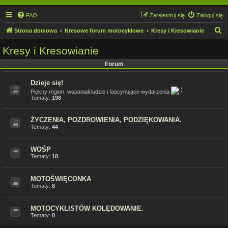
FAQ
Zarejestruj się
Zaloguj się
S
Strona domowa
Kresowe forum motocyklowe
Kresy i Kresowianie
z
Kresy i Kresowianie
u
Forum
k
a
Dzieje się!
j
Piękny region, wspaniali ludzie i fascynujące wydarzenia
Tematy:
198
ŻYCZENIA, POZDROWIENIA, PODZIĘKOWANIA.
Tematy:
44
WOŚP
Tematy:
18
MOTOŚWIĘCONKA
Tematy:
8
MOTOCYKLISTÓW KOLĘDOWANIE.
Tematy:
8