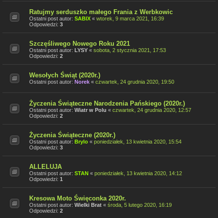
Ratujmy serduszko małego Frania z Werbkowic
Ostatni post autor:
SABIX
«
wtorek, 9 marca 2021, 16:39
Odpowiedzi:
3
Szczęśliwego Nowego Roku 2021
Ostatni post autor:
LYSY
«
sobota, 2 stycznia 2021, 17:53
Odpowiedzi:
2
Wesołych Świąt (2020r.)
Ostatni post autor:
Norek
«
czwartek, 24 grudnia 2020, 19:50
Życzenia Świąteczne Narodzenia Pańskiego (2020r.)
Ostatni post autor:
Wiatr w Polu
«
czwartek, 24 grudnia 2020, 12:57
Odpowiedzi:
2
Życzenia Świąteczne (2020r.)
Ostatni post autor:
Brylo
«
poniedziałek, 13 kwietnia 2020, 15:54
Odpowiedzi:
3
ALLELUJA
Ostatni post autor:
STAN
«
poniedziałek, 13 kwietnia 2020, 14:12
Odpowiedzi:
1
Kresowa Moto Święconka 2020r.
Ostatni post autor:
Wielki Brat
«
środa, 5 lutego 2020, 16:19
Odpowiedzi:
2