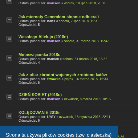
Ostatni post autor:
manson
«
wtorek, 10 lipca 2018, 20:11
Jak miernoty Generałom stopnie odbierali
Ostatni post autor:
hans
«
sobota, 7 lipca 2018, 19:31
Odpowiedzi:
5
Wesołego Alleluja (2018r.)
Ostatni post autor:
manson
«
sobota, 31 marca 2018, 15:47
Motoświęconka 2018r.
Ostatni post autor:
maniek
«
sobota, 31 marca 2018, 13:32
Odpowiedzi:
4
Jak z ofiar zbrodni wojennych zrobiono katów
Ostatni post autor:
Swawko
«
piątek, 16 marca 2018, 16:33
Odpowiedzi:
6
DZIEŃ KOBIET (2018r.)
Ostatni post autor:
manson
«
czwartek, 8 marca 2018, 18:16
KOLĘDOWANIE 2018r.
Ostatni post autor:
LYSY
«
czwartek, 18 stycznia 2018, 22:11
Odpowiedzi:
6
26 Zamojski Finał WOŚP 14-01-2018r.
Strona ta używa plików cookies (tzw. ciasteczka)
Ostatni post autor:
Wielki Brat
«
poniedziałek, 15 stycznia 2018, 18:36