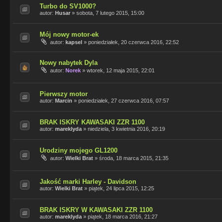
Turbo do SV1000?
autor:
Husar
»
sobota, 7 lutego 2015, 15:00
Mój nowy motor-ek
autor:
kapsel
»
poniedziałek, 20 czerwca 2016, 22:52
Nowy nabytek Dyla
autor:
Norek
»
wtorek, 12 maja 2015, 22:01
Pierwszy motor
autor:
Marcin
»
poniedziałek, 27 czerwca 2016, 07:57
BRAK ISKRY KAWASAKI ZZR 1100
autor:
mareklyda
»
niedziela, 3 kwietnia 2016, 20:19
Urodziny mojego GL1200
autor:
Wielki Brat
»
środa, 18 marca 2015, 21:35
Jakość marki Harley - Davidson
autor:
Wielki Brat
»
piątek, 24 lipca 2015, 12:25
BRAK ISKRY W KAWASAKI ZZR 1100
autor:
mareklyda
»
piątek, 18 marca 2016, 21:27