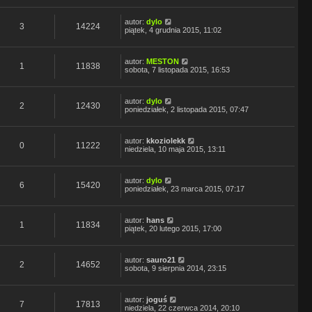
autor:
dylo
3
14224
piątek, 4 grudnia 2015, 11:02
autor:
MESTON
1
11838
sobota, 7 listopada 2015, 16:53
autor:
dylo
2
12430
poniedziałek, 2 listopada 2015, 07:47
autor:
kkoziolekk
0
11222
niedziela, 10 maja 2015, 13:11
autor:
dylo
6
15420
poniedziałek, 23 marca 2015, 07:17
autor:
hans
1
11834
piątek, 20 lutego 2015, 17:00
autor:
sauro21
2
14652
sobota, 9 sierpnia 2014, 23:15
autor:
joguś
7
17813
niedziela, 22 czerwca 2014, 20:10