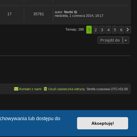
autor:
Norbi
17
35761
niedziela, 1 czerwca 2014, 18:17
1
2
3
4
5
6
Tematy: 288
Na
Przejdź do
Kontakt z nami
Usuń ciasteczka witryny
Strefa czasowa
UTC+01:00
zechowywania lub dostępu do
Akceptuję!