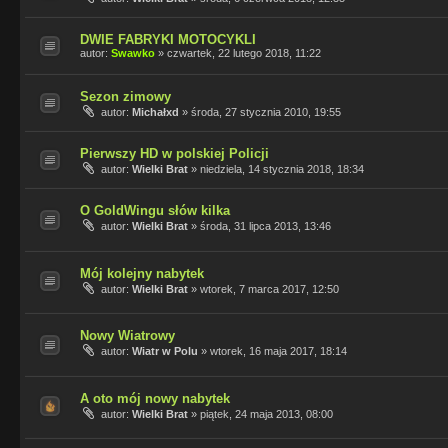
DWIE FABRYKI MOTOCYKLI
autor:
Swawko
»
czwartek, 22 lutego 2018, 11:22
Sezon zimowy
autor:
Michałxd
»
środa, 27 stycznia 2010, 19:55
Pierwszy HD w polskiej Policji
autor:
Wielki Brat
»
niedziela, 14 stycznia 2018, 18:34
O GoldWingu słów kilka
autor:
Wielki Brat
»
środa, 31 lipca 2013, 13:46
Mój kolejny nabytek
autor:
Wielki Brat
»
wtorek, 7 marca 2017, 12:50
Nowy Wiatrowy
autor:
Wiatr w Polu
»
wtorek, 16 maja 2017, 18:14
A oto mój nowy nabytek
autor:
Wielki Brat
»
piątek, 24 maja 2013, 08:00