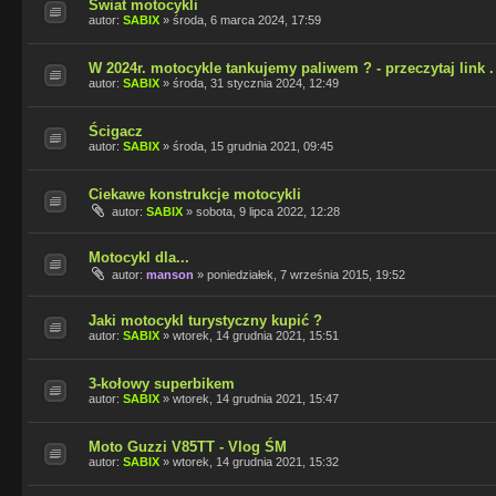
Świat motocykli
autor:
SABIX
»
środa, 6 marca 2024, 17:59
W 2024r. motocykle tankujemy paliwem ? - przeczytaj link .
autor:
SABIX
»
środa, 31 stycznia 2024, 12:49
Ścigacz
autor:
SABIX
»
środa, 15 grudnia 2021, 09:45
Ciekawe konstrukcje motocykli
autor:
SABIX
»
sobota, 9 lipca 2022, 12:28
Motocykl dla...
autor:
manson
»
poniedziałek, 7 września 2015, 19:52
Jaki motocykl turystyczny kupić ?
autor:
SABIX
»
wtorek, 14 grudnia 2021, 15:51
3-kołowy superbikem
autor:
SABIX
»
wtorek, 14 grudnia 2021, 15:47
Moto Guzzi V85TT - Vlog ŚM
autor:
SABIX
»
wtorek, 14 grudnia 2021, 15:32