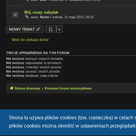
Mój nowy nabytek
autor:
Norbi
»
sobota, 11 maja 2013, 09:32
NOWY TEMAT
Wróć do wykazu forów
TWOJE UPRAWNIENIA NA TYM FORUM
Nie możesz
tworzyć nowych tematów
Nie możesz
odpowiadać w tematach
Nie możesz
zmieniać swoich postów
Nie możesz
usuwać swoich postów
Nie możesz
dodawać załączników
Strona domowa
Kresowe forum motocyklowe
Strona ta używa plików cookies (tzw. ciasteczka) w celac
plików cookies można określić w ustawieniach przeglądarki