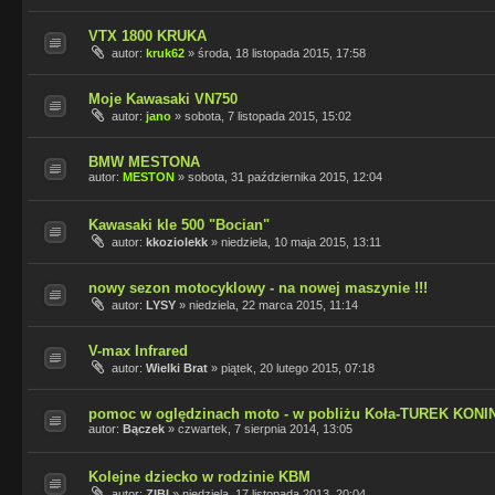
VTX 1800 KRUKA
autor:
kruk62
»
środa, 18 listopada 2015, 17:58
Moje Kawasaki VN750
autor:
jano
»
sobota, 7 listopada 2015, 15:02
BMW MESTONA
autor:
MESTON
»
sobota, 31 października 2015, 12:04
Kawasaki kle 500 "Bocian"
autor:
kkoziolekk
»
niedziela, 10 maja 2015, 13:11
nowy sezon motocyklowy - na nowej maszynie !!!
autor:
LYSY
»
niedziela, 22 marca 2015, 11:14
V-max Infrared
autor:
Wielki Brat
»
piątek, 20 lutego 2015, 07:18
pomoc w oględzinach moto - w pobliżu Koła-TUREK KONI
autor:
Bączek
»
czwartek, 7 sierpnia 2014, 13:05
Kolejne dziecko w rodzinie KBM
autor:
ZIBI
»
niedziela, 17 listopada 2013, 20:04