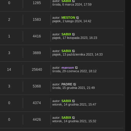
autor:
SABIX
0
1285
środa, 6 marca 2024, 17:59
autor:
MESTON
2
1583
piątek, 2 lutego 2024, 14:42
autor:
SABIX
1
4416
piątek, 17 listopada 2023, 16:23
autor:
SABIX
3
3889
piątek, 13 października 2023, 14:33
autor:
manson
14
25640
środa, 29 czerwca 2022, 18:12
autor:
PADRE
3
5368
środa, 15 grudnia 2021, 21:49
autor:
SABIX
0
4374
wtorek, 14 grudnia 2021, 15:47
autor:
SABIX
0
4426
wtorek, 14 grudnia 2021, 15:32