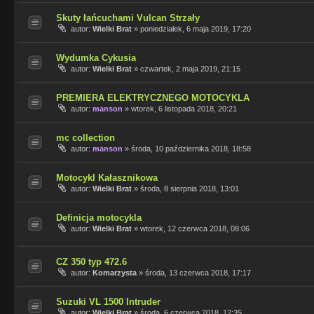
Skuty łańcuchami Vulcan Strzały
autor:
Wielki Brat
»
poniedziałek, 6 maja 2019, 17:20
Wydumka Cykusia
autor:
Wielki Brat
»
czwartek, 2 maja 2019, 21:15
PREMIERA ELEKTRYCZNEGO MOTOCYKLA
autor:
manson
»
wtorek, 6 listopada 2018, 20:21
mc collection
autor:
manson
»
środa, 10 października 2018, 18:58
Motocykl Kałasznikowa
autor:
Wielki Brat
»
środa, 8 sierpnia 2018, 13:01
Definicja motocykla
autor:
Wielki Brat
»
wtorek, 12 czerwca 2018, 08:06
CZ 350 typ 472.6
autor:
Komarzysta
»
środa, 13 czerwca 2018, 17:17
Suzuki VL 1500 Intruder
autor:
Wielki Brat
»
środa, 6 czerwca 2018, 12:35