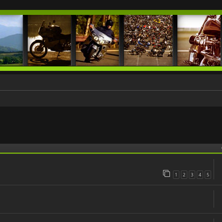
 zaawansowane
1
2
3
4
5