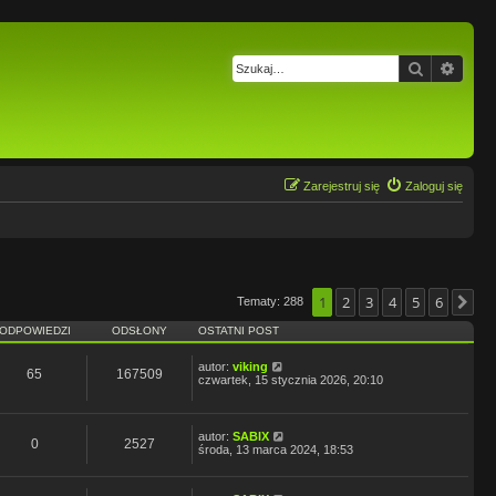
Szukaj
Wysz
Zarejestruj się
Zaloguj się
1
2
3
4
5
6
Tematy: 288
Na
ODPOWIEDZI
ODSŁONY
OSTATNI POST
autor:
viking
65
167509
czwartek, 15 stycznia 2026, 20:10
autor:
SABIX
0
2527
środa, 13 marca 2024, 18:53