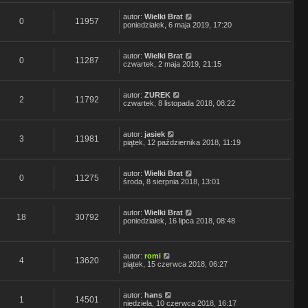
autor:
Wielki Brat
0
11957
poniedziałek, 6 maja 2019, 17:20
autor:
Wielki Brat
0
11287
czwartek, 2 maja 2019, 21:15
autor:
ZUREK
2
11792
czwartek, 8 listopada 2018, 08:22
autor:
jasiek
3
11981
piątek, 12 października 2018, 11:19
autor:
Wielki Brat
0
11275
środa, 8 sierpnia 2018, 13:01
autor:
Wielki Brat
18
30792
poniedziałek, 16 lipca 2018, 08:48
autor:
romi
4
13620
piątek, 15 czerwca 2018, 06:27
autor:
hans
1
14501
niedziela, 10 czerwca 2018, 16:17