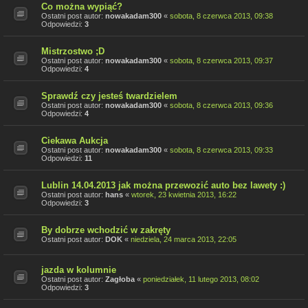
Co można wypiąć?
Ostatni post autor:
nowakadam300
«
sobota, 8 czerwca 2013, 09:38
Odpowiedzi:
3
Mistrzostwo ;D
Ostatni post autor:
nowakadam300
«
sobota, 8 czerwca 2013, 09:37
Odpowiedzi:
4
Sprawdź czy jesteś twardzielem
Ostatni post autor:
nowakadam300
«
sobota, 8 czerwca 2013, 09:36
Odpowiedzi:
4
Ciekawa Aukcja
Ostatni post autor:
nowakadam300
«
sobota, 8 czerwca 2013, 09:33
Odpowiedzi:
11
Lublin 14.04.2013 jak można przewozić auto bez lawety :)
Ostatni post autor:
hans
«
wtorek, 23 kwietnia 2013, 16:22
Odpowiedzi:
3
By dobrze wchodzić w zakręty
Ostatni post autor:
DOK
«
niedziela, 24 marca 2013, 22:05
jazda w kolumnie
Ostatni post autor:
Zagłoba
«
poniedziałek, 11 lutego 2013, 08:02
Odpowiedzi:
3