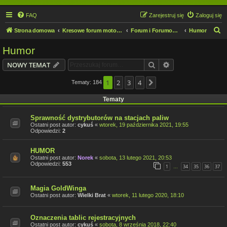
FAQ
Zarejestruj się
Zaloguj się
S
Strona domowa
Kresowe forum motocyklowe
Forum i Forumowicze
Humor
z
Humor
u
Szukaj
Wyszukiwanie z
NOWY TEMAT
k
a
1
2
3
4
Tematy: 184
Następna
j
Tematy
Sprawność dystrybutorów na stacjach paliw
Ostatni post autor:
cykuś
«
wtorek, 19 października 2021, 19:55
Odpowiedzi:
2
HUMOR
Ostatni post autor:
Norek
«
sobota, 13 lutego 2021, 20:53
Odpowiedzi:
553
1
34
35
36
37
…
Magia GoldWinga
Ostatni post autor:
Wielki Brat
«
wtorek, 11 lutego 2020, 18:10
Oznaczenia tablic rejestracyjnych
Ostatni post autor:
cykuś
«
sobota, 8 września 2018, 22:40