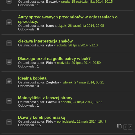
Ostatni post autor:
Bączek
«
środa, 15 października 2014, 10:15
Odpowiedzi:
1
Atuty sprzedawanych przedmiotów w ogłoszeniach o
sprzedaży.
Ostatni post autor:
hans
«
piątek, 26 września 2014, 22:08
Odpowiedzi:
6
ciekawa interpretacja znaków
Ostatni post autor:
ryba
«
sobota, 26 lipca 2014, 21:13
Dlaczego orzeł na godle patrzy w bok?
Ostatni post autor:
Fido
«
niedziela, 20 lipca 2014, 20:50
Odpowiedzi:
1
Idealna kobieta
Ostatni post autor:
Zagłoba
«
wtorek, 27 maja 2014, 05:21
Odpowiedzi:
4
Motocykliści z lepszej strony
Ostatni post autor:
Pawski
«
sobota, 24 maja 2014, 13:52
Odpowiedzi:
1
Dziwny korek pod maską
Ostatni post autor:
Fido
«
poniedziałek, 12 maja 2014, 19:47
Odpowiedzi:
15
1
2