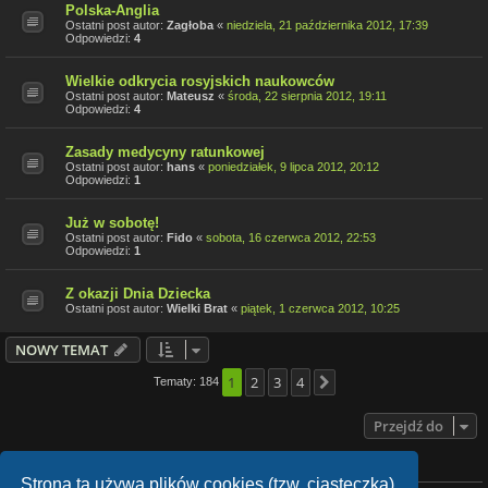
Polska-Anglia
Ostatni post autor:
Zagłoba
«
niedziela, 21 października 2012, 17:39
Odpowiedzi:
4
Wielkie odkrycia rosyjskich naukowców
Ostatni post autor:
Mateusz
«
środa, 22 sierpnia 2012, 19:11
Odpowiedzi:
4
Zasady medycyny ratunkowej
Ostatni post autor:
hans
«
poniedziałek, 9 lipca 2012, 20:12
Odpowiedzi:
1
Już w sobotę!
Ostatni post autor:
Fido
«
sobota, 16 czerwca 2012, 22:53
Odpowiedzi:
1
Z okazji Dnia Dziecka
Ostatni post autor:
Wielki Brat
«
piątek, 1 czerwca 2012, 10:25
NOWY TEMAT
1
2
3
4
Tematy: 184
Następna
Przejdź do
TWOJE UPRAWNIENIA NA TYM FORUM
Strona ta używa plików cookies (tzw. ciasteczka)