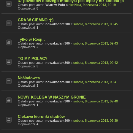
37 powodów dlaczego motocykl jest lepszy niż kobieta ;p
Ostatni post autor:
Wiatr w Polu
«
niedziela, 9 czerwca 2013, 19:19
Odpowiedzi:
8
GRA W CIEMNO :):)
Ostatni post autor:
nowakadam300
«
sobota, 8 czerwca 2013, 09:45
Odpowiedzi:
1
Tylko w Rosji..
Ostatni post autor:
nowakadam300
«
sobota, 8 czerwca 2013, 09:43
Odpowiedzi:
2
TO MY POLACY
Ostatni post autor:
nowakadam300
«
sobota, 8 czerwca 2013, 09:42
Odpowiedzi:
5
Naśladowca
Ostatni post autor:
nowakadam300
«
sobota, 8 czerwca 2013, 09:41
Odpowiedzi:
3
NOWY KOLEGA W NASZYM GRONIE
Ostatni post autor:
nowakadam300
«
sobota, 8 czerwca 2013, 09:40
Odpowiedzi:
1
Ciekawe kierunki studiów
Ostatni post autor:
nowakadam300
«
sobota, 8 czerwca 2013, 09:39
Odpowiedzi:
4