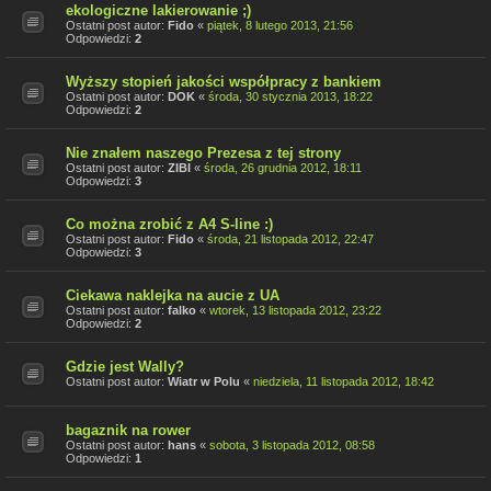
ekologiczne lakierowanie ;)
Ostatni post autor:
Fido
«
piątek, 8 lutego 2013, 21:56
Odpowiedzi:
2
Wyższy stopień jakości współpracy z bankiem
Ostatni post autor:
DOK
«
środa, 30 stycznia 2013, 18:22
Odpowiedzi:
2
Nie znałem naszego Prezesa z tej strony
Ostatni post autor:
ZIBI
«
środa, 26 grudnia 2012, 18:11
Odpowiedzi:
3
Co można zrobić z A4 S-line :)
Ostatni post autor:
Fido
«
środa, 21 listopada 2012, 22:47
Odpowiedzi:
3
Ciekawa naklejka na aucie z UA
Ostatni post autor:
falko
«
wtorek, 13 listopada 2012, 23:22
Odpowiedzi:
2
Gdzie jest Wally?
Ostatni post autor:
Wiatr w Polu
«
niedziela, 11 listopada 2012, 18:42
bagaznik na rower
Ostatni post autor:
hans
«
sobota, 3 listopada 2012, 08:58
Odpowiedzi:
1