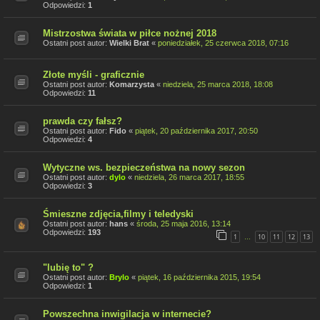
Odpowiedzi:
1
Mistrzostwa świata w piłce nożnej 2018
Ostatni post autor:
Wielki Brat
«
poniedziałek, 25 czerwca 2018, 07:16
Złote myśli - graficznie
Ostatni post autor:
Komarzysta
«
niedziela, 25 marca 2018, 18:08
Odpowiedzi:
11
prawda czy fałsz?
Ostatni post autor:
Fido
«
piątek, 20 października 2017, 20:50
Odpowiedzi:
4
Wytyczne ws. bezpieczeństwa na nowy sezon
Ostatni post autor:
dylo
«
niedziela, 26 marca 2017, 18:55
Odpowiedzi:
3
Śmieszne zdjęcia,filmy i teledyski
Ostatni post autor:
hans
«
środa, 25 maja 2016, 13:14
Odpowiedzi:
193
1
10
11
12
13
…
"lubię to" ?
Ostatni post autor:
Brylo
«
piątek, 16 października 2015, 19:54
Odpowiedzi:
1
Powszechna inwigilacja w internecie?