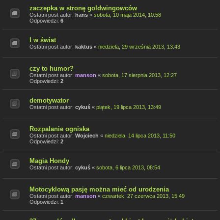
zaczepka w stronę goldwingowców
Ostatni post autor:
hans
«
sobota, 10 maja 2014, 10:58
Odpowiedzi:
6
I w świat
Ostatni post autor:
kaktus
«
niedziela, 29 września 2013, 13:43
czy to humor?
Ostatni post autor:
manson
«
sobota, 17 sierpnia 2013, 12:27
Odpowiedzi:
2
demotywator
Ostatni post autor:
cykuś
«
piątek, 19 lipca 2013, 13:49
Rozpalanie ogniska
Ostatni post autor:
Wojciech
«
niedziela, 14 lipca 2013, 11:50
Odpowiedzi:
2
Magia Hondy
Ostatni post autor:
cykuś
«
sobota, 6 lipca 2013, 08:54
Motocyklową pasję można mieć od urodzenia
Ostatni post autor:
manson
«
czwartek, 27 czerwca 2013, 15:49
Odpowiedzi:
1