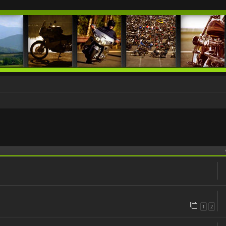
 zaawansowane
1
2