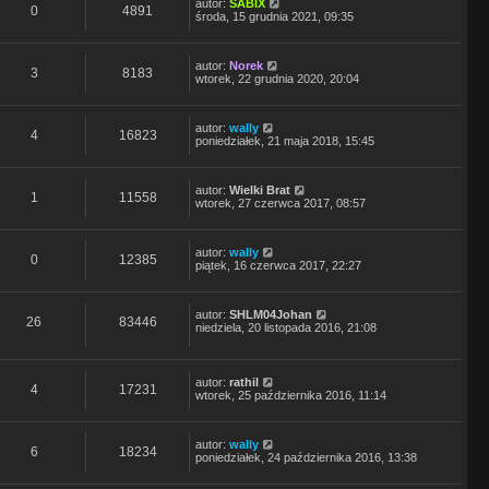
autor:
SABIX
0
4891
środa, 15 grudnia 2021, 09:35
autor:
Norek
3
8183
wtorek, 22 grudnia 2020, 20:04
autor:
wally
4
16823
poniedziałek, 21 maja 2018, 15:45
autor:
Wielki Brat
1
11558
wtorek, 27 czerwca 2017, 08:57
autor:
wally
0
12385
piątek, 16 czerwca 2017, 22:27
autor:
SHLM04Johan
26
83446
niedziela, 20 listopada 2016, 21:08
autor:
rathil
4
17231
wtorek, 25 października 2016, 11:14
autor:
wally
6
18234
poniedziałek, 24 października 2016, 13:38