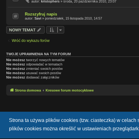
autor:
kristophers
»
środa, 20 października 2010, 23:07
Rozszyfruj napis
autor:
Savi
»
poniedziałek, 15 listopada 2010, 14:57
NOWY TEMAT
Wróć do wykazu forów
TWOJE UPRAWNIENIA NA TYM FORUM
Nie możesz
tworzyć nowych tematów
Nie możesz
odpowiadać w tematach
Nie możesz
zmieniać swoich postów
Nie możesz
usuwać swoich postów
Nie możesz
dodawać załączników
Strona domowa
Kresowe forum motocyklowe
Strona ta używa plików cookies (tzw. ciasteczka) w celac
plików cookies można określić w ustawieniach przeglądarki