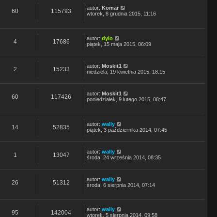
autor:
Komar
60
115793
wtorek, 8 grudnia 2015, 11:16
autor:
dylo
4
17686
piątek, 15 maja 2015, 06:09
autor:
Moskit1
2
15233
niedziela, 19 kwietnia 2015, 18:15
autor:
Moskit1
60
117426
poniedziałek, 9 lutego 2015, 08:47
autor:
wally
14
52835
piątek, 3 października 2014, 07:45
autor:
wally
1
13047
środa, 24 września 2014, 08:35
autor:
wally
26
51312
środa, 6 sierpnia 2014, 07:14
autor:
wally
95
142004
wtorek, 5 sierpnia 2014, 09:58