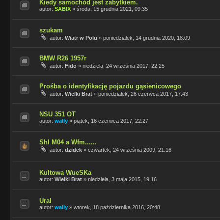
Kiedy samochód jest zabytkiem.
autor:
SABIX
»
środa, 15 grudnia 2021, 09:35
szukam
autor:
Wiatr w Polu
»
poniedziałek, 14 grudnia 2020, 18:09
BMW R26 1957r
autor:
Fido
»
niedziela, 24 września 2017, 22:25
Prośba o identyfikację pojazdu gąsienicowego
autor:
Wielki Brat
»
poniedziałek, 26 czerwca 2017, 17:43
NSU 351 OT
autor:
wally
»
piątek, 16 czerwca 2017, 22:27
Shl M04 a Wfm......
autor:
dzidek
»
czwartek, 24 września 2009, 21:16
Kultowa WueSKa
autor:
Wielki Brat
»
niedziela, 3 maja 2015, 19:16
Ural
autor:
wally
»
wtorek, 18 października 2016, 20:48