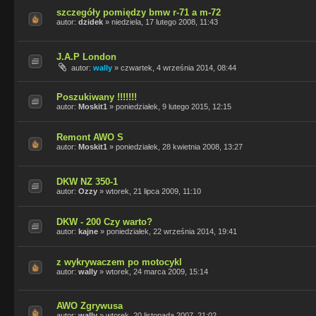
szczegóły pomiędzy bmw r-71 a m-72
autor:
dzidek
»
niedziela, 17 lutego 2008, 11:43
J.A.P London
autor:
wally
»
czwartek, 4 września 2014, 08:44
Poszukiwany !!!!!!!
autor:
Moskit1
»
poniedziałek, 9 lutego 2015, 12:15
Remont AWO S
autor:
Moskit1
»
poniedziałek, 28 kwietnia 2008, 13:27
DKW NZ 350-1
autor:
Ozzy
»
wtorek, 21 lipca 2009, 11:10
DKW - 200 Czy warto?
autor:
kajne
»
poniedziałek, 22 września 2014, 19:41
z wykrywaczem po motocykl
autor:
wally
»
wtorek, 24 marca 2009, 15:14
AWO Zgrywusa
autor:
wally
»
wtorek, 20 listopada 2007, 21:02