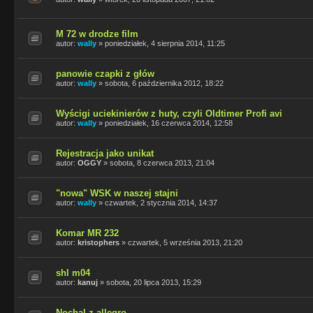
M 72 w drodze film
autor:
wally
»
poniedziałek, 4 sierpnia 2014, 11:25
panowie czapki z głów
autor:
wally
»
sobota, 6 października 2012, 18:22
Wyścigi uciekinierów z huty, czyli Oldtimer Profi avi
autor:
wally
»
poniedziałek, 16 czerwca 2014, 12:58
Rejestracja jako unikat
autor:
OGGY
»
sobota, 8 czerwca 2013, 21:04
"nowa" WSK w naszej stajni
autor:
wally
»
czwartek, 2 stycznia 2014, 14:37
Komar MR 232
autor:
kristophers
»
czwartek, 5 września 2013, 21:20
shl m04
autor:
kanuj
»
sobota, 20 lipca 2013, 15:29
Nochal z allegro