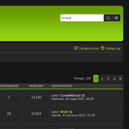
Szukaj
Wysz
Zarejestruj się
Zaloguj się
1
2
3
4
Tematy: 197
Na
ODPOWIEDZI
ODSŁONY
OSTATNI POST
autor:
Czesiekbrzoz
2
21196
niedziela, 18 maja 2025, 08:38
autor:
Brylo
28
62264
wtorek, 6 czerwca 2023, 18:39