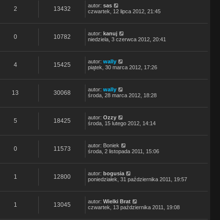
autor:
sas
2
13432
czwartek, 12 lipca 2012, 21:45
autor:
kanuj
0
10782
niedziela, 3 czerwca 2012, 20:41
autor:
wally
4
15425
piątek, 30 marca 2012, 17:26
autor:
wally
13
30068
środa, 28 marca 2012, 18:28
autor:
Ozzy
5
18425
środa, 15 lutego 2012, 14:14
autor:
Boniek
0
11573
środa, 2 listopada 2011, 15:06
autor:
bogusia
1
12800
poniedziałek, 31 października 2011, 19:57
autor:
Wielki Brat
1
13045
czwartek, 13 października 2011, 19:08