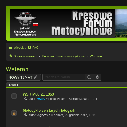
Więcej…
FAQ
Strona domowa
Kresowe forum motocyklowe
Weteran
Weteran
Szukaj
Wyszukiwanie
NOWY TEMAT
TEMATY
WSK M06 Z1 1959
autor:
wally
»
poniedziałek, 16 grudnia 2019, 10:47
Motocykle ze starych fotografi
autor:
Zgrywus
»
sobota, 29 grudnia 2012, 11:16