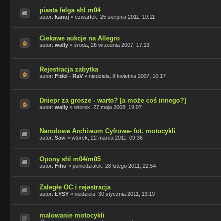
piasta felga shl m04
autor:
kanuj
»
czwartek, 25 sierpnia 2011, 19:11
Ciekawe aukcje na Allegro
autor:
wally
»
środa, 26 września 2007, 17:13
Rejestracja zabytka
autor:
Fidel - RaV
»
niedziela, 8 kwietnia 2007, 10:17
Dniepr za grosze - warto? [a może coś innego?]
autor:
wally
»
wtorek, 27 maja 2008, 19:07
Narodowe Archiwum Cyfrowe- fot. motocykli
autor:
Savi
»
wtorek, 22 marca 2011, 09:36
Opony shl m04/m05
autor:
Fihu
»
poniedziałek, 28 lutego 2011, 22:54
Zaległe OC i rejestracja
autor:
ŁYSY
»
niedziela, 30 stycznia 2011, 13:19
malowanie motocykli