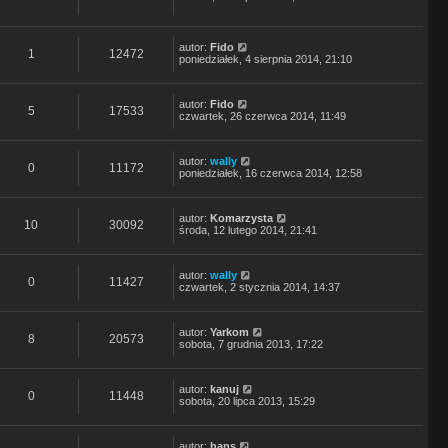
autor:
Fido
1
12472
poniedziałek, 4 sierpnia 2014, 21:10
autor:
Fido
5
17533
czwartek, 26 czerwca 2014, 11:49
autor:
wally
0
11172
poniedziałek, 16 czerwca 2014, 12:58
autor:
Komarzysta
10
30092
środa, 12 lutego 2014, 21:41
autor:
wally
0
11427
czwartek, 2 stycznia 2014, 14:37
autor:
Yarkom
8
20573
sobota, 7 grudnia 2013, 17:22
autor:
kanuj
0
11448
sobota, 20 lipca 2013, 15:29
autor:
hans