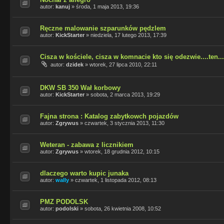
autor:
kanuj
»
środa, 1 maja 2013, 19:36
Ręczne malowanie szparunków pędzlem
autor:
KickStarter
»
niedziela, 17 lutego 2013, 17:39
Cisza w kościele, cisza w komnacie kto się odezwie....ten...
autor:
dzidek
»
wtorek, 27 lipca 2010, 22:11
DKW SB 350 Wał korbowy
autor:
KickStarter
»
sobota, 2 marca 2013, 19:29
Fajna strona : Katalog zabytkowch pojazdów
autor:
Zgrywus
»
czwartek, 3 stycznia 2013, 11:30
Weteran - zabawa z licznikiem
autor:
Zgrywus
»
wtorek, 18 grudnia 2012, 10:15
dlaczego warto kupic junaka
autor:
wally
»
czwartek, 1 listopada 2012, 08:13
PMZ PODOLSK
autor:
podolski
»
sobota, 26 kwietnia 2008, 10:52