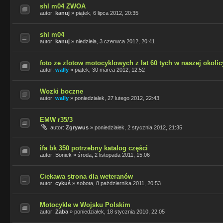
shl m04 ZWOA
autor:
kanuj
»
piątek, 6 lipca 2012, 20:35
shl m04
autor:
kanuj
»
niedziela, 3 czerwca 2012, 20:41
foto ze zlotow motocyklowych z lat 60 tych w naszej okolic
autor:
wally
»
piątek, 30 marca 2012, 12:52
Wozki boczne
autor:
wally
»
poniedziałek, 27 lutego 2012, 22:43
EMW r35/3
autor:
Zgrywus
»
poniedziałek, 2 stycznia 2012, 21:35
ifa bk 350 potrzebny katalog części
autor:
Boniek
»
środa, 2 listopada 2011, 15:06
Ciekawa strona dla weteranów
autor:
cykuś
»
sobota, 8 października 2011, 20:53
Motocykle w Wojsku Polskim
autor:
Żaba
»
poniedziałek, 18 stycznia 2010, 22:05