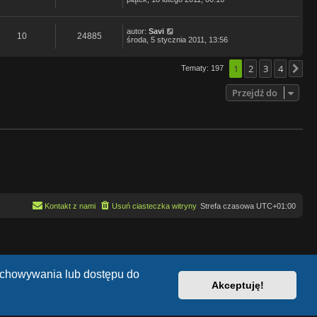
autor:
Savi
10
24885
środa, 5 stycznia 2011, 13:56
1
2
3
4
Tematy: 197
Na
Przejdź do
Kontakt z nami
Usuń ciasteczka witryny
Strefa czasowa
UTC+01:00
zechowywania lub dostępu do
Akceptuję!