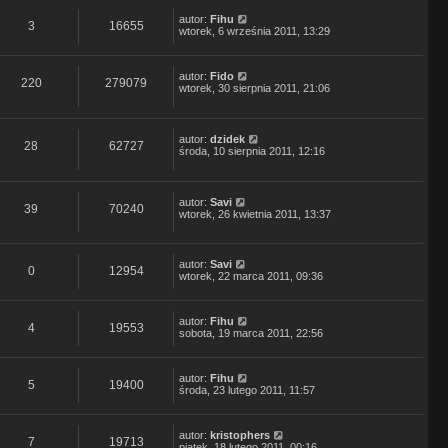
autor:
Fihu
3
16655
wtorek, 6 września 2011, 13:29
autor:
Fido
220
279079
wtorek, 30 sierpnia 2011, 21:06
autor:
dzidek
28
62727
środa, 10 sierpnia 2011, 12:16
autor:
Savi
39
70240
wtorek, 26 kwietnia 2011, 13:37
autor:
Savi
0
12954
wtorek, 22 marca 2011, 09:36
autor:
Fihu
4
19553
sobota, 19 marca 2011, 22:56
autor:
Fihu
5
19400
środa, 23 lutego 2011, 11:57
autor:
kristophers
7
19713
piątek, 18 lutego 2011, 00:16