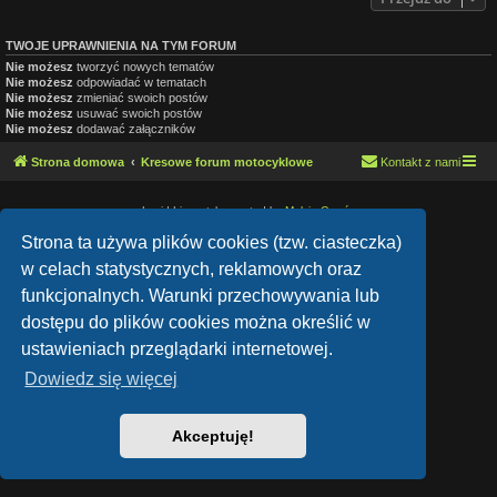
TWOJE UPRAWNIENIA NA TYM FORUM
Nie możesz
tworzyć nowych tematów
Nie możesz
odpowiadać w tematach
Nie możesz
zmieniać swoich postów
Nie możesz
usuwać swoich postów
Nie możesz
dodawać załączników
Strona domowa
Kresowe forum motocyklowe
Kontakt z nami
Lucid Lime style created by
Melvin García
Co-Author:
MannixMD
Style Version: 1.1.9
Strona ta używa plików cookies (tzw. ciasteczka)
Technologię dostarcza
phpBB
® Forum Software © phpBB Limited
w celach statystycznych, reklamowych oraz
Polski pakiet językowy dostarcza
phpBB.pl
Zasady ochrony danych osobowych
|
Regulamin
funkcjonalnych. Warunki przechowywania lub
dostępu do plików cookies można określić w
ustawieniach przeglądarki internetowej.
Dowiedz się więcej
Akceptuję!