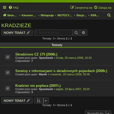
FAQ
Zarejestruj się
Zaloguj się
S
Strona domowa
Kresowe forum motocyklowe
Motopasje
MOTOCYKLIŚCI DZIECIOM.
Bezpieczeństwo
KRADZIEŻE
z
KRADZIEŻE
u
Szukaj
Wyszukiwanie z
NOWY TEMAT
k
Tematy: 3 • Strona
1
z
1
a
Tematy
j
Skradziono CZ 175 (2008r.)
Ostatni post autor:
Speedarek
«
środa, 26 marca 2008, 16:34
Odpowiedzi:
7
Serwisy z informacjami o skradzionych pojazdach (2008r.)
Ostatni post autor:
Marek
«
czwartek, 20 marca 2008, 09:46
Kradzież nie popłaca (2007r.)
Ostatni post autor:
Speedarek
«
piątek, 20 lipca 2007, 18:03
Odpowiedzi:
3
NOWY TEMAT
Tematy: 3 • Strona
1
z
1
Przejdź do