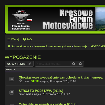
Więcej…
FAQ
Strona domowa
Kresowe forum motocyklowe
Motopasje
MOTOCYKLI
WYPOSAŻENIE
Szukaj
Wyszukiwanie
NOWY TEMAT
TEMATY
Obowiązkowe wyposażenie samochodu w krajach europy.
autor:
SABIX
»
piątek, 11 sierpnia 2023, 09:06
STRÓJ TO PODSTAWA (2014r.)
autor:
ryba
»
piątek, 20 czerwca 2014, 08:07
Motocykle są wszędzie - naklejki (2013r.)