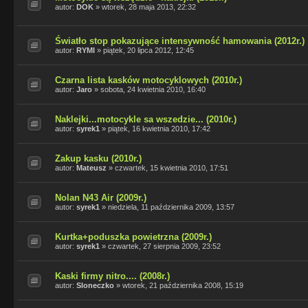
autor:
DOK
»
wtorek, 28 maja 2013, 22:32
Światło stop pokazujące intensywność hamowania (2012r.)
autor:
RYMI
»
piątek, 20 lipca 2012, 12:45
Czarna lista kasków motocyklowych (2010r.)
autor:
Jaro
»
sobota, 24 kwietnia 2010, 16:40
Naklejki...motocykle sa wszedzie... (2010r.)
autor:
syrek1
»
piątek, 16 kwietnia 2010, 17:42
Zakup kasku (2010r.)
autor:
Mateusz
»
czwartek, 15 kwietnia 2010, 17:51
Nolan N43 Air (2009r.)
autor:
syrek1
»
niedziela, 11 października 2009, 13:57
Kurtka+poduszka powietrzna (2009r.)
autor:
syrek1
»
czwartek, 27 sierpnia 2009, 23:52
Kaski firmy nitro.... (2008r.)
autor:
Sloneczko
»
wtorek, 21 października 2008, 15:19