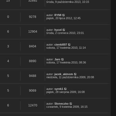
15
32892
środa, 9 października 2013, 10:15
autor:
RYMI
0
9278
piątek, 20 lipca 2012, 12:45
autor:
hycel
6
12904
środa, 2 czerwca 2010, 23:01
autor:
cienki007
3
8404
sobota, 17 kwietnia 2010, 11:14
autor:
Jaro
4
8890
sobota, 17 kwietnia 2010, 08:36
autor:
jacek_akinom
5
9488
niedziela, 11 października 2009, 20:08
autor:
syrek1
5
9069
piątek, 28 sierpnia 2009, 16:08
autor:
Sloneczko
6
12470
czwartek, 9 kwietnia 2009, 16:15