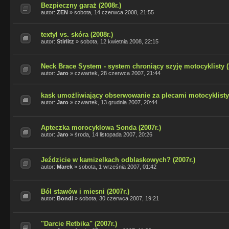
Bezpieczny garaż (2008r.)
autor:
ZEN
»
sobota, 14 czerwca 2008, 21:55
textyl vs. skóra (2008r.)
autor:
Stirlitz
»
sobota, 12 kwietnia 2008, 22:15
Neck Brace System - system chroniący szyję motocyklisty (
autor:
Jaro
»
czwartek, 28 czerwca 2007, 21:44
kask umożliwiający obserwowanie za plecami motocyklisty 
autor:
Jaro
»
czwartek, 13 grudnia 2007, 20:44
Apteczka morocyklowa Sonda (2007r.)
autor:
Jaro
»
środa, 14 listopada 2007, 20:26
Jeździcie w kamizelkach odblaskowych? (2007r.)
autor:
Marek
»
sobota, 1 września 2007, 01:42
Ból stawów i miesni (2007r.)
autor:
Bondi
»
sobota, 30 czerwca 2007, 19:21
"Darcie Retbika" (2007r.)