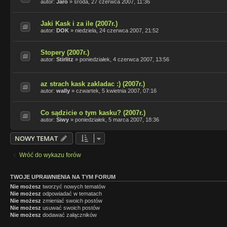
autor:
Jaro
»
środa, 27 czerwca 2007, 11:36
Jaki Kask i za ile (2007r.)
autor:
DOK
»
niedziela, 24 czerwca 2007, 21:52
Stopery (2007r.)
autor:
Stirlitz
»
poniedziałek, 4 czerwca 2007, 13:56
az strach kask zakladac :) (2007r.)
autor:
wally
»
czwartek, 5 kwietnia 2007, 07:16
Co sądzicie o tym kasku? (2007r.)
autor:
Siwy
»
poniedziałek, 5 marca 2007, 18:36
NOWY TEMAT
Wróć do wykazu forów
TWOJE UPRAWNIENIA NA TYM FORUM
Nie możesz
tworzyć nowych tematów
Nie możesz
odpowiadać w tematach
Nie możesz
zmieniać swoich postów
Nie możesz
usuwać swoich postów
Nie możesz
dodawać załączników