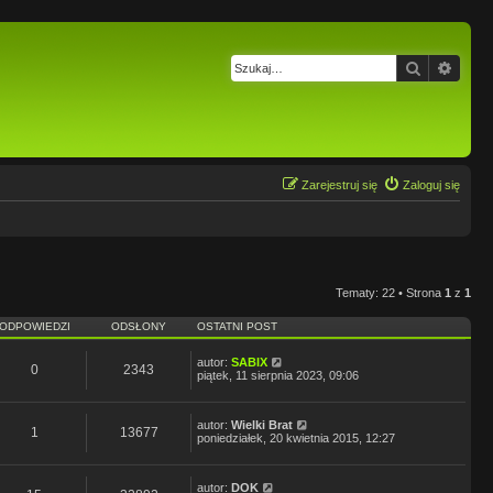
Szukaj
Wysz
Zarejestruj się
Zaloguj się
Tematy: 22 • Strona
1
z
1
ODPOWIEDZI
ODSŁONY
OSTATNI POST
autor:
SABIX
0
2343
piątek, 11 sierpnia 2023, 09:06
autor:
Wielki Brat
1
13677
poniedziałek, 20 kwietnia 2015, 12:27
autor:
DOK