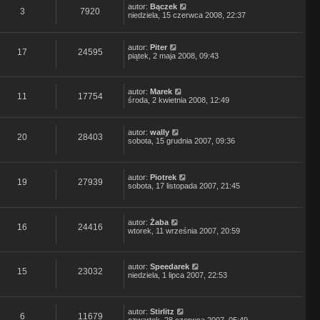
autor:
Bączek
3
7920
niedziela, 15 czerwca 2008, 22:37
autor:
Piter
17
24595
piątek, 2 maja 2008, 09:43
autor:
Marek
11
17754
środa, 2 kwietnia 2008, 12:49
autor:
wally
20
28403
sobota, 15 grudnia 2007, 09:36
autor:
Piotrek
19
27939
sobota, 17 listopada 2007, 21:45
autor:
Żaba
16
24416
wtorek, 11 września 2007, 20:59
autor:
Speedarek
15
23032
niedziela, 1 lipca 2007, 22:53
autor:
Stirlitz
6
11679
czwartek, 28 czerwca 2007, 05:49