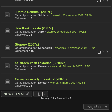
1
2
"Darcie Retbika" (2007r.)
Ostatni post autor:
Stirlitz
«
czwartek, 28 czerwca 2007, 05:49
Odpowiedzi:
6
Jaki Kask i za ile (2007r.)
Ostatni post autor:
Jaro
«
wtorek, 26 czerwca 2007, 07:52
Odpowiedzi:
6
Stopery (2007r.)
Ostatni post autor:
Speedarek
«
czwartek, 7 czerwca 2007, 01:04
Odpowiedzi:
15
1
2
az strach kask zakladac :) (2007r.)
Ostatni post autor:
Deletet
«
czwartek, 5 kwietnia 2007, 17:53
Odpowiedzi:
8
Co sądzicie o tym kasku? (2007r.)
Ostatni post autor:
Deletet
«
wtorek, 6 marca 2007, 07:56
Odpowiedzi:
8
NOWY TEMAT
Tematy: 22 • Strona
1
z
1
Przejdź do