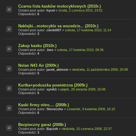
Czarna lista kasków motocyklowych (2010r.)
Ostatni post autor:
hycel
«
środa, 2 czerwca 2010, 23:01
Odpowiedzi:
6
Naklejki...motocykle sa wszedzie... (2010r.)
Ostatni post autor:
cienki007
«
sobota, 17 kwietnia 2010, 11:14
Odpowiedzi:
3
Zakup kasku (2010r.)
Ostatni post autor:
Jaro
«
sobota, 17 kwietnia 2010, 08:36
Odpowiedzi:
4
Nolan N43 Air (2009r.)
Ostatni post autor:
jacek_akinom
«
niedziela, 11 października 2009, 20:08
Odpowiedzi:
5
Kurtka+poduszka powietrzna (2009r.)
Ostatni post autor:
syrek1
«
piątek, 28 sierpnia 2009, 16:08
Odpowiedzi:
5
Kaski firmy nitro.... (2008r.)
Ostatni post autor:
Sloneczko
«
czwartek, 9 kwietnia 2009, 16:15
Odpowiedzi:
6
Bezpieczny garaż (2008r.)
Ostatni post autor:
Bączek
«
niedziela, 15 czerwca 2008, 22:37
Odpowiedzi:
3