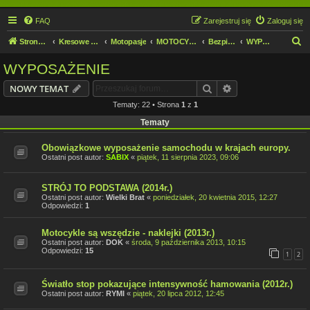
FAQ
Zarejestruj się
Zaloguj się
S
Strona domowa
Kresowe forum motocyklowe
Motopasje
MOTOCYKLIŚCI DZIECIOM.
Bezpieczeństwo
WYPOSAŻENIE
z
WYPOSAŻENIE
u
Szukaj
Wyszukiwanie z
NOWY TEMAT
k
Tematy: 22 • Strona
1
z
1
a
Tematy
j
Obowiązkowe wyposażenie samochodu w krajach europy.
Ostatni post autor:
SABIX
«
piątek, 11 sierpnia 2023, 09:06
STRÓJ TO PODSTAWA (2014r.)
Ostatni post autor:
Wielki Brat
«
poniedziałek, 20 kwietnia 2015, 12:27
Odpowiedzi:
1
Motocykle są wszędzie - naklejki (2013r.)
Ostatni post autor:
DOK
«
środa, 9 października 2013, 10:15
Odpowiedzi:
15
1
2
Światło stop pokazujące intensywność hamowania (2012r.)
Ostatni post autor:
RYMI
«
piątek, 20 lipca 2012, 12:45