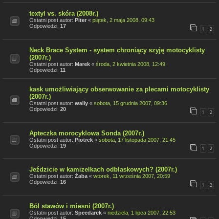
textyl vs. skóra (2008r.)
Ostatni post autor:
Piter
«
piątek, 2 maja 2008, 09:43
Odpowiedzi:
17
1
2
Neck Brace System - system chroniący szyję motocyklisty
(2007r.)
Ostatni post autor:
Marek
«
środa, 2 kwietnia 2008, 12:49
Odpowiedzi:
11
kask umożliwiający obserwowanie za plecami motocyklisty
(2007r.)
Ostatni post autor:
wally
«
sobota, 15 grudnia 2007, 09:36
Odpowiedzi:
20
1
2
Apteczka morocyklowa Sonda (2007r.)
Ostatni post autor:
Piotrek
«
sobota, 17 listopada 2007, 21:45
Odpowiedzi:
19
1
2
Jeździcie w kamizelkach odblaskowych? (2007r.)
Ostatni post autor:
Żaba
«
wtorek, 11 września 2007, 20:59
Odpowiedzi:
16
1
2
Ból stawów i miesni (2007r.)
Ostatni post autor:
Speedarek
«
niedziela, 1 lipca 2007, 22:53
Odpowiedzi:
15