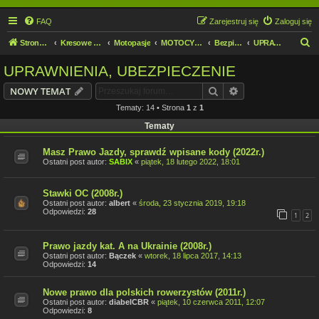
FAQ
Zarejestruj się
Zaloguj się
S
Strona domowa
Kresowe forum motocyklowe
Motopasje
MOTOCYKLIŚCI DZIECIOM.
Bezpieczeństwo
UPRAWNIENIA, UBEZPIECZENIE
z
UPRAWNIENIA, UBEZPIECZENIE
u
Szukaj
Wyszukiwanie z
NOWY TEMAT
k
Tematy: 14 • Strona
1
z
1
a
Tematy
j
Masz Prawo Jazdy, sprawdź wpisane kody (2022r.)
Ostatni post autor:
SABIX
«
piątek, 18 lutego 2022, 18:01
Stawki OC (2008r.)
Ostatni post autor:
albert
«
środa, 23 stycznia 2019, 19:18
Odpowiedzi:
28
1
2
Prawo jazdy kat. A na Ukrainie (2008r.)
Ostatni post autor:
Bączek
«
wtorek, 18 lipca 2017, 14:13
Odpowiedzi:
14
Nowe prawo dla polskich rowerzystów (2011r.)
Ostatni post autor:
diabelCBR
«
piątek, 10 czerwca 2011, 12:07
Odpowiedzi:
8