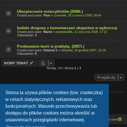
Ubezpieczenie motocyklistów (2008r.)
Ostatni post autor:
Piter
«
czwartek, 26 czerwca 2008, 09:40
kodeks drogowy z komentarzami ekspertow w wyborczej
Ostatni post autor:
Marek
«
poniedziałek, 21 stycznia 2008, 17:22
Odpowiedzi:
3
Przekuwanie teorii w praktykę. (2007r.)
Ostatni post autor:
Deleted 2
«
niedziela, 16 grudnia 2007, 15:18
Odpowiedzi:
9
NOWY TEMAT
Tematy: 14 • Strona
1
z
1
Przejdź do
TWOJE UPRAWNIENIA NA TYM FORUM
Strona ta używa plików cookies (tzw. ciasteczka)
Nie możesz
tworzyć nowych tematów
w celach statystycznych, reklamowych oraz
Nie możesz
odpowiadać w tematach
Nie możesz
zmieniać swoich postów
funkcjonalnych. Warunki przechowywania lub
Nie możesz
usuwać swoich postów
Nie możesz
dodawać załączników
dostępu do plików cookies można określić w
ustawieniach przeglądarki internetowej.
Strona domowa
Kresowe forum motocyklowe
Kontakt z nami