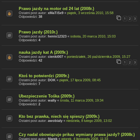
Prawo jazdy na motor od 24 lat (2008r.)
Ostatni post autor:
xMaTiSx9
«
piątek, 3 września 2010, 15:58
Odpowiedzi:
38
1
2
3
Prawo jazdy (2010r.)
Ostatni post autor:
henio12323
«
sobota, 20 marca 2010, 15:03
Odpowiedzi:
4
nauka jazdy kat A (2009r.)
Ostatni post autor:
cienki007
«
poniedziałek, 26 października 2009, 15:27
Odpowiedzi:
42
1
2
3
Ktoś to potwierdzi (2009r.)
Ostatni post autor:
DOK
«
piątek, 17 lipca 2009, 08:45
Odpowiedzi:
7
Ubezpieczenie Tośka (2009r.)
Ostatni post autor:
wally
«
środa, 11 marca 2009, 19:34
Odpowiedzi:
2
Kto bez prawka, niech się spieszy (2009r.)
Ostatni post autor:
awobialy
«
niedziela, 8 lutego 2009, 13:02
Czy nadal obowiązuje prikaz wymiany prawa jazdy? (2008r.)
Ostatni post autor:
Marek
«
wtorek, 4 listopada 2008, 11:33