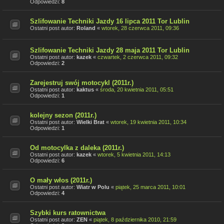
Odpowiedzi:
8
Szlifowanie Techniki Jazdy 16 lipca 2011 Tor Lublin
Ostatni post autor:
Roland
«
wtorek, 28 czerwca 2011, 09:36
Szlifowanie Techniki Jazdy 28 maja 2011 Tor Lublin
Ostatni post autor:
kazek
«
czwartek, 2 czerwca 2011, 09:32
Odpowiedzi:
2
Zarejestruj swój motocykl (2011r.)
Ostatni post autor:
kaktus
«
środa, 20 kwietnia 2011, 05:51
Odpowiedzi:
1
kolejny sezon (2011r.)
Ostatni post autor:
Wielki Brat
«
wtorek, 19 kwietnia 2011, 10:34
Odpowiedzi:
1
Od motocylka z daleka (2011r.)
Ostatni post autor:
kazek
«
wtorek, 5 kwietnia 2011, 14:13
Odpowiedzi:
6
O mały włos (2011r.)
Ostatni post autor:
Wiatr w Polu
«
piątek, 25 marca 2011, 10:01
Odpowiedzi:
4
Szybki kurs ratownictwa
Ostatni post autor:
ZEN
«
piątek, 8 października 2010, 21:59