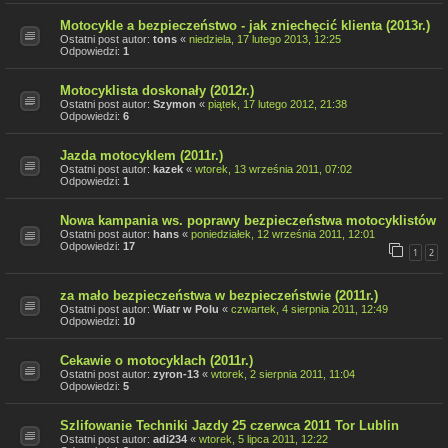
Motocykle a bezpieczeństwo - jak zniechęcić klienta (2013r.)
Ostatni post autor:
tons
«
niedziela, 17 lutego 2013, 12:25
Odpowiedzi:
1
Motocyklista doskonały (2012r.)
Ostatni post autor:
Szymon
«
piątek, 17 lutego 2012, 21:38
Odpowiedzi:
6
Jazda motocyklem (2011r.)
Ostatni post autor:
kazek
«
wtorek, 13 września 2011, 07:02
Odpowiedzi:
1
Nowa kampania ws. poprawy bezpieczeństwa motocyklistów
Ostatni post autor:
hans
«
poniedziałek, 12 września 2011, 12:01
Odpowiedzi:
17
1
2
za mało bezpieczeństwa w bezpieczeństwie (2011r.)
Ostatni post autor:
Wiatr w Polu
«
czwartek, 4 sierpnia 2011, 12:49
Odpowiedzi:
10
Cekawie o motocyklach (2011r.)
Ostatni post autor:
zyron-13
«
wtorek, 2 sierpnia 2011, 11:04
Odpowiedzi:
5
Szlifowanie Techniki Jazdy 25 czerwca 2011 Tor Lublin
Ostatni post autor:
adi234
«
wtorek, 5 lipca 2011, 12:22