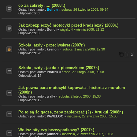
co za zakręty ..... (2008r.)
Ostatni post autor:
Bohun
«
sobota, 26 kwietnia 2008, 09:34
Odpowiedzi:
8
Jak zabezpieczyć motocykl przed kradzieżą? (2008r.)
Ostatni post autor:
Bondi
«
piątek, 4 kwietnia 2008, 21:12
Odpowiedzi:
9
Szkola jazdy - przeciwskręt (2007r.)
Ostatni post autor:
ksenon
«
sobota, 1 marca 2008, 12:30
Odpowiedzi:
28
1
2
Szkoła jazdy - jazda z plecaczkiem (2007r.)
Ostatni post autor:
Piotrek
«
środa, 27 lutego 2008, 09:08
Odpowiedzi:
14
Jak pewna para motocykl kupowała - historia z morałem
(2008r.)
Ostatni post autor:
wally
«
sobota, 2 lutego 2008, 15:38
Odpowiedzi:
12
Po to są ścigacze, żeby zapieprzać (?) - Artukuł (2008r.)
Ostatni post autor:
PAWELOO
«
niedziela, 27 stycznia 2008, 15:06
Wolisz bity czy bezwypadkowy? (2007r.)
Ostatni post autor:
pubber
«
niedziela, 23 września 2007, 10:08