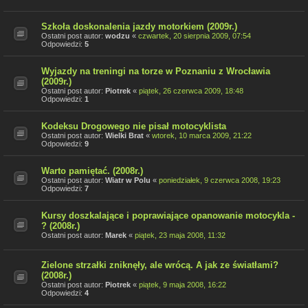
Szkoła doskonalenia jazdy motorkiem (2009r.)
Ostatni post autor:
wodzu
«
czwartek, 20 sierpnia 2009, 07:54
Odpowiedzi:
5
Wyjazdy na treningi na torze w Poznaniu z Wrocławia
(2009r.)
Ostatni post autor:
Piotrek
«
piątek, 26 czerwca 2009, 18:48
Odpowiedzi:
1
Kodeksu Drogowego nie pisał motocyklista
Ostatni post autor:
Wielki Brat
«
wtorek, 10 marca 2009, 21:22
Odpowiedzi:
9
Warto pamiętać. (2008r.)
Ostatni post autor:
Wiatr w Polu
«
poniedziałek, 9 czerwca 2008, 19:23
Odpowiedzi:
7
Kursy doszkalające i poprawiające opanowanie motocykla -
? (2008r.)
Ostatni post autor:
Marek
«
piątek, 23 maja 2008, 11:32
Zielone strzałki zniknęły, ale wrócą. A jak ze światłami?
(2008r.)
Ostatni post autor:
Piotrek
«
piątek, 9 maja 2008, 16:22
Odpowiedzi:
4