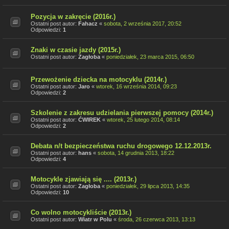
Pozycja w zakręcie (2016r.)
Ostatni post autor:
Fahacz
«
sobota, 2 września 2017, 20:52
Odpowiedzi:
1
Znaki w czasie jazdy (2015r.)
Ostatni post autor:
Zagłoba
«
poniedziałek, 23 marca 2015, 06:50
Przewożenie dziecka na motocyklu (2014r.)
Ostatni post autor:
Jaro
«
wtorek, 16 września 2014, 09:23
Odpowiedzi:
2
Szkolenie z zakresu udzielania pierwszej pomocy (2014r.)
Ostatni post autor:
ĆWIREK
«
wtorek, 25 lutego 2014, 08:14
Odpowiedzi:
2
Debata n/t bezpieczeństwa ruchu drogowego 12.12.2013r.
Ostatni post autor:
hans
«
sobota, 14 grudnia 2013, 18:22
Odpowiedzi:
4
Motocykle zjawiają się .... (2013r.)
Ostatni post autor:
Zagłoba
«
poniedziałek, 29 lipca 2013, 14:35
Odpowiedzi:
10
Co wolno motocykliście (2013r.)
Ostatni post autor:
Wiatr w Polu
«
środa, 26 czerwca 2013, 13:13