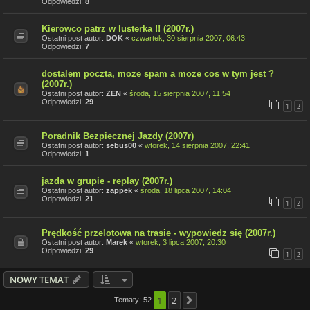
Odpowiedzi:
8
Kierowco patrz w lusterka !! (2007r.)
Ostatni post autor:
DOK
«
czwartek, 30 sierpnia 2007, 06:43
Odpowiedzi:
7
dostalem poczta, moze spam a moze cos w tym jest ?
(2007r.)
Ostatni post autor:
ZEN
«
środa, 15 sierpnia 2007, 11:54
Odpowiedzi:
29
1
2
Poradnik Bezpiecznej Jazdy (2007r)
Ostatni post autor:
sebus00
«
wtorek, 14 sierpnia 2007, 22:41
Odpowiedzi:
1
jazda w grupie - replay (2007r.)
Ostatni post autor:
zappek
«
środa, 18 lipca 2007, 14:04
Odpowiedzi:
21
1
2
Prędkość przelotowa na trasie - wypowiedz się (2007r.)
Ostatni post autor:
Marek
«
wtorek, 3 lipca 2007, 20:30
Odpowiedzi:
29
1
2
NOWY TEMAT
1
2
Tematy: 52
Następna