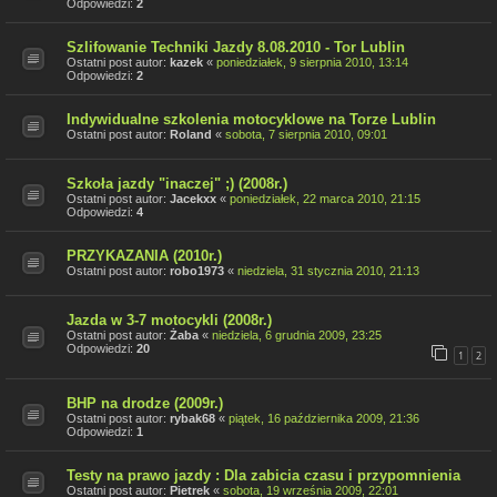
Odpowiedzi:
2
Szlifowanie Techniki Jazdy 8.08.2010 - Tor Lublin
Ostatni post autor:
kazek
«
poniedziałek, 9 sierpnia 2010, 13:14
Odpowiedzi:
2
Indywidualne szkolenia motocyklowe na Torze Lublin
Ostatni post autor:
Roland
«
sobota, 7 sierpnia 2010, 09:01
Szkoła jazdy "inaczej" ;) (2008r.)
Ostatni post autor:
Jacekxx
«
poniedziałek, 22 marca 2010, 21:15
Odpowiedzi:
4
PRZYKAZANIA (2010r.)
Ostatni post autor:
robo1973
«
niedziela, 31 stycznia 2010, 21:13
Jazda w 3-7 motocykli (2008r.)
Ostatni post autor:
Żaba
«
niedziela, 6 grudnia 2009, 23:25
Odpowiedzi:
20
1
2
BHP na drodze (2009r.)
Ostatni post autor:
rybak68
«
piątek, 16 października 2009, 21:36
Odpowiedzi:
1
Testy na prawo jazdy : Dla zabicia czasu i przypomnienia
Ostatni post autor:
Pietrek
«
sobota, 19 września 2009, 22:01