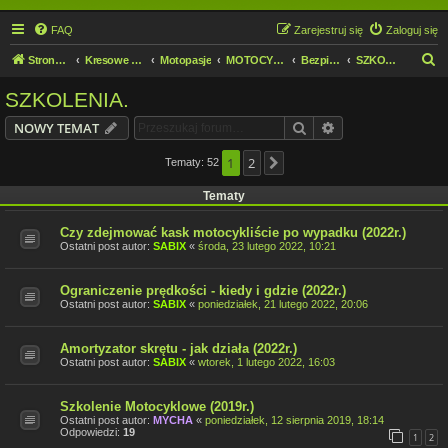
FAQ
Zarejestruj się
Zaloguj się
S
Strona domowa
Kresowe forum motocyklowe
Motopasje
MOTOCYKLIŚCI DZIECIOM.
Bezpieczeństwo
SZKOLENIA.
z
SZKOLENIA.
u
Szukaj
Wyszukiwanie z
NOWY TEMAT
k
a
1
2
Tematy: 52
Następna
j
Tematy
Czy zdejmować kask motocykliście po wypadku (2022r.)
Ostatni post autor:
SABIX
«
środa, 23 lutego 2022, 10:21
Ograniczenie prędkości - kiedy i gdzie (2022r.)
Ostatni post autor:
SABIX
«
poniedziałek, 21 lutego 2022, 20:06
Amortyzator skrętu - jak działa (2022r.)
Ostatni post autor:
SABIX
«
wtorek, 1 lutego 2022, 16:03
Szkolenie Motocyklowe (2019r.)
Ostatni post autor:
MYCHA
«
poniedziałek, 12 sierpnia 2019, 18:14
Odpowiedzi:
19
1
2