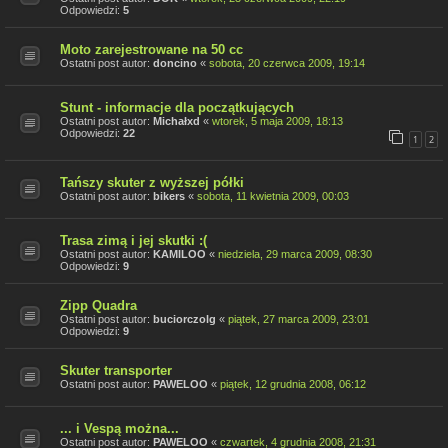
Odpowiedzi:
5
Moto zarejestrowane na 50 cc
Ostatni post autor:
doncino
«
sobota, 20 czerwca 2009, 19:14
Stunt - informacje dla początkujących
Ostatni post autor:
Michałxd
«
wtorek, 5 maja 2009, 18:13
Odpowiedzi:
22
1
2
Tańszy skuter z wyższej półki
Ostatni post autor:
bikers
«
sobota, 11 kwietnia 2009, 00:03
Trasa zimą i jej skutki :(
Ostatni post autor:
KAMILOO
«
niedziela, 29 marca 2009, 08:30
Odpowiedzi:
9
Zipp Quadra
Ostatni post autor:
buciorczolg
«
piątek, 27 marca 2009, 23:01
Odpowiedzi:
9
Skuter transporter
Ostatni post autor:
PAWELOO
«
piątek, 12 grudnia 2008, 06:12
... i Vespą można...
Ostatni post autor:
PAWELOO
«
czwartek, 4 grudnia 2008, 21:31