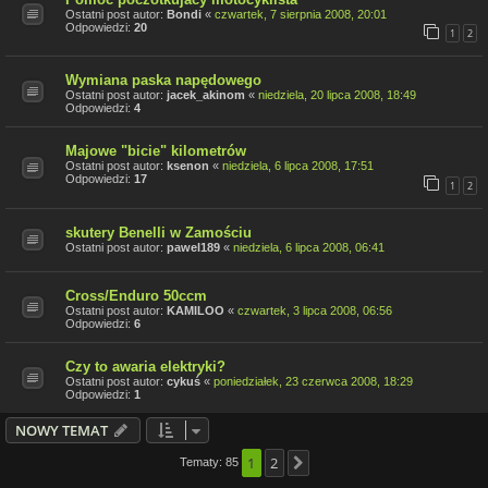
Ostatni post autor:
Bondi
«
czwartek, 7 sierpnia 2008, 20:01
Odpowiedzi:
20
1
2
Wymiana paska napędowego
Ostatni post autor:
jacek_akinom
«
niedziela, 20 lipca 2008, 18:49
Odpowiedzi:
4
Majowe "bicie" kilometrów
Ostatni post autor:
ksenon
«
niedziela, 6 lipca 2008, 17:51
Odpowiedzi:
17
1
2
skutery Benelli w Zamościu
Ostatni post autor:
pawel189
«
niedziela, 6 lipca 2008, 06:41
Cross/Enduro 50ccm
Ostatni post autor:
KAMILOO
«
czwartek, 3 lipca 2008, 06:56
Odpowiedzi:
6
Czy to awaria elektryki?
Ostatni post autor:
cykuś
«
poniedziałek, 23 czerwca 2008, 18:29
Odpowiedzi:
1
NOWY TEMAT
1
2
Tematy: 85
Następna