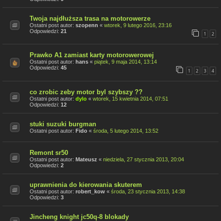
Twoja najdłuższa trasa na motorowerze
Ostatni post autor:
szopenn
«
wtorek, 9 lutego 2016, 23:16
Odpowiedzi:
21
1
2
Prawko A1 zamiast karty motorowerowej
Ostatni post autor:
hans
«
piątek, 9 maja 2014, 13:14
Odpowiedzi:
45
1
2
3
4
co zrobic zeby motor byl szybszy ??
Ostatni post autor:
dylo
«
wtorek, 15 kwietnia 2014, 07:51
Odpowiedzi:
12
stuki suzuki burgman
Ostatni post autor:
Fido
«
środa, 5 lutego 2014, 13:52
Remont sr50
Ostatni post autor:
Mateusz
«
niedziela, 27 stycznia 2013, 20:04
Odpowiedzi:
2
uprawnienia do kierowania skuterem
Ostatni post autor:
robert_kow
«
środa, 23 stycznia 2013, 14:38
Odpowiedzi:
3
Jincheng knight jc50q-8 blokady