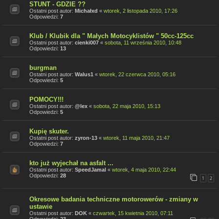
STUNT - GDZIE ??
Ostatni post autor:
Michałxd
«
wtorek, 2 listopada 2010, 17:26
Odpowiedzi:
7
Klub / Klubik dla " Małych Motocyklistów " 50cc-125cc
Ostatni post autor:
cienki007
«
sobota, 11 września 2010, 10:48
Odpowiedzi:
13
burgman
Ostatni post autor:
Walus1
«
wtorek, 22 czerwca 2010, 05:16
Odpowiedzi:
5
POMOCY!!!
Ostatni post autor:
@lex
«
sobota, 22 maja 2010, 15:13
Odpowiedzi:
5
Kupię skuter.
Ostatni post autor:
zyron-13
«
wtorek, 11 maja 2010, 21:47
Odpowiedzi:
7
kto już wyjechał na asfalt ...
Ostatni post autor:
SpeedJamal
«
wtorek, 4 maja 2010, 22:44
Odpowiedzi:
28
1
2
Okresowe badania techniczne motorowerów - zmiany w
ustawie
Ostatni post autor:
DOK
«
czwartek, 15 kwietnia 2010, 07:11