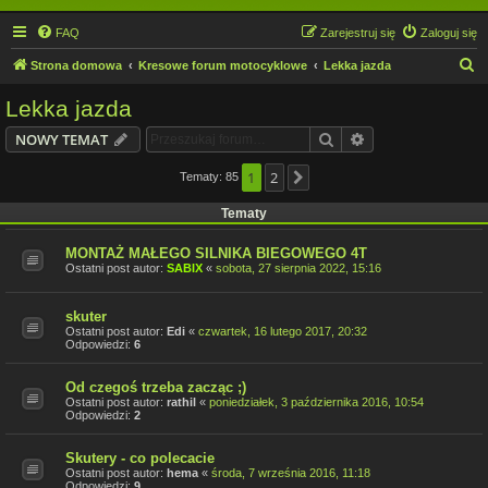
FAQ
Zarejestruj się
Zaloguj się
S
Strona domowa
Kresowe forum motocyklowe
Lekka jazda
z
Lekka jazda
u
Szukaj
Wyszukiwanie z
NOWY TEMAT
k
a
1
2
Tematy: 85
Następna
j
Tematy
MONTAŻ MAŁEGO SILNIKA BIEGOWEGO 4T
Ostatni post autor:
SABIX
«
sobota, 27 sierpnia 2022, 15:16
skuter
Ostatni post autor:
Edi
«
czwartek, 16 lutego 2017, 20:32
Odpowiedzi:
6
Od czegoś trzeba zacząc ;)
Ostatni post autor:
rathil
«
poniedziałek, 3 października 2016, 10:54
Odpowiedzi:
2
Skutery - co polecacie
Ostatni post autor:
hema
«
środa, 7 września 2016, 11:18
Odpowiedzi:
9