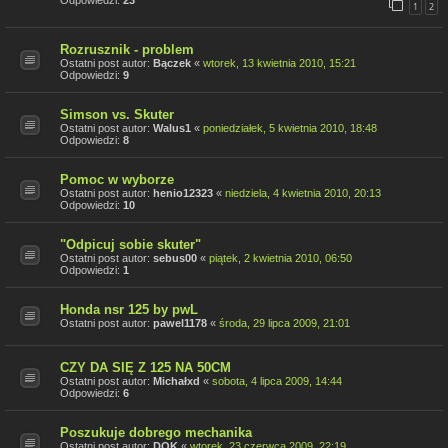
Odpowiedzi:
23
1
2
Rozrusznik - problem
Ostatni post autor:
Bączek
«
wtorek, 13 kwietnia 2010, 15:21
Odpowiedzi:
9
Simson vs. Skuter
Ostatni post autor:
Walus1
«
poniedziałek, 5 kwietnia 2010, 18:48
Odpowiedzi:
8
Pomoc w wyborze
Ostatni post autor:
henio12323
«
niedziela, 4 kwietnia 2010, 20:13
Odpowiedzi:
10
"Odpicuj sobie skuter"
Ostatni post autor:
sebus00
«
piątek, 2 kwietnia 2010, 06:50
Odpowiedzi:
1
Honda nsr 125 by pwL
Ostatni post autor:
pawel1178
«
środa, 29 lipca 2009, 21:01
CZY DA SIĘ Z 125 NA 50CM
Ostatni post autor:
Michałxd
«
sobota, 4 lipca 2009, 14:44
Odpowiedzi:
6
Poszukuje dobrego mechanika
Ostatni post autor:
DOK
«
wtorek, 23 czerwca 2009, 22:19