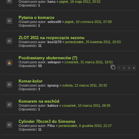
Ostatni post autor:
hans
«
piątek, 18 maja 2012, 20:52
Odpowiedzi:
1
Pytania o komarze
Ostatni post autor:
sebus00
«
piątek, 10 czerwca 2011, 07:00
Odpowiedzi:
1
ZLOT 2011 na rozpoczęcie sezonu
Ostatni post autor:
kozi1170
«
poniedziałek, 25 kwietnia 2011, 20:53
Odpowiedzi:
11
Pozdrawiamy skuterowców (?)
Ostatni post autor:
sebapor
«
czwartek, 31 marca 2011, 19:51
Odpowiedzi:
55
1
2
3
4
Komar-kolor
Ostatni post autor:
ignacg
«
sobota, 12 marca 2011, 20:32
Odpowiedzi:
3
Komarem na wschód
Ostatni post autor:
kaktus
«
czwartek, 10 marca 2011, 06:55
Odpowiedzi:
1
Cylinder 70ccm3 do Simsona
Ostatni post autor:
Fihu
«
poniedziałek, 6 grudnia 2010, 22:27
Odpowiedzi:
11