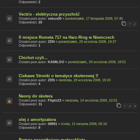
Odpowiedzi:
2
Vectrix - elektryczna przyszłość
Ostatni post autor:
sebus00
«
poniedziałek, 17 listopada 2008, 07:45
Odpowiedzi:
20
1
2
II miejsce Rometa 717 na Harz-Ring w Niemczech
Ostatni post autor:
ZEN
«
poniedziałek, 29 września 2008, 19:37
Odpowiedzi:
1
Chichot czyli...
Ostatni post autor:
KAMILOO
«
poniedziałek, 29 września 2008, 18:51
Ciekawe Stronki o tematyce skuterowej !!
Ostatni post autor:
ZEN
«
niedziela, 28 września 2008, 19:20
Odpowiedzi:
4
Neony do skutera
Ostatni post autor:
Flight23
«
niedziela, 14 września 2008, 10:53
Odpowiedzi:
31
1
2
3
olej z amortyzatora
Ostatni post autor:
08891
«
środa, 13 sierpnia 2008, 05:16
Odpowiedzi:
8
Pomoc poczotkujacy motocyklista