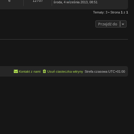
6
12707
środa, 4 września 2013, 08:51
Tematy: 3 • Strona
1
z
1
Przejdź do
Kontakt z nami
Usuń ciasteczka witryny
Strefa czasowa
UTC+01:00