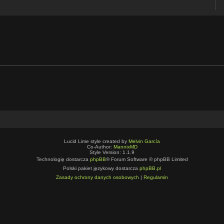
Lucid Lime style created by
Melvin García
Co-Author:
MannixMD
Style Version: 1.1.9
Technologię dostarcza
phpBB
® Forum Software © phpBB Limited
Polski pakiet językowy dostarcza
phpBB.pl
Zasady ochrony danych osobowych
|
Regulamin