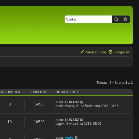
Szukaj
Wysz
Zarejestruj się
Zaloguj się
Tematy: 3 • Strona
1
z
1
ODPOWIEDZI
ODSŁONY
OSTATNI POST
autor:
LUKASZ
0
5453
poniedziałek, 21 października 2013, 14:18
autor:
LUKASZ
10
16520
piątek, 6 września 2013, 08:06
autor:
wally