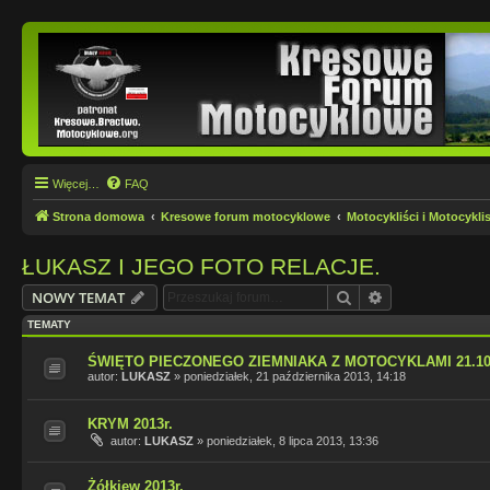
Więcej…
FAQ
Strona domowa
Kresowe forum motocyklowe
Motocykliści i Motocyklis
ŁUKASZ I JEGO FOTO RELACJE.
Szukaj
Wyszukiwanie
NOWY TEMAT
TEMATY
ŚWIĘTO PIECZONEGO ZIEMNIAKA Z MOTOCYKLAMI 21.10.
autor:
LUKASZ
»
poniedziałek, 21 października 2013, 14:18
KRYM 2013r.
autor:
LUKASZ
»
poniedziałek, 8 lipca 2013, 13:36
Żółkiew 2013r.