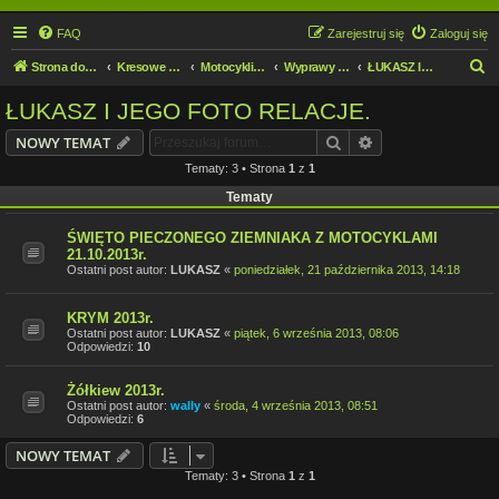
FAQ
Zarejestruj się
Zaloguj się
S
Strona domowa
Kresowe forum motocyklowe
Motocykliści i Motocyklistki
Wyprawy motocyklowe
ŁUKASZ I JEGO FOTO RELACJE.
z
ŁUKASZ I JEGO FOTO RELACJE.
u
Szukaj
Wyszukiwanie z
NOWY TEMAT
k
Tematy: 3 • Strona
1
z
1
a
Tematy
j
ŚWIĘTO PIECZONEGO ZIEMNIAKA Z MOTOCYKLAMI
21.10.2013r.
Ostatni post autor:
LUKASZ
«
poniedziałek, 21 października 2013, 14:18
KRYM 2013r.
Ostatni post autor:
LUKASZ
«
piątek, 6 września 2013, 08:06
Odpowiedzi:
10
Żółkiew 2013r.
Ostatni post autor:
wally
«
środa, 4 września 2013, 08:51
Odpowiedzi:
6
NOWY TEMAT
Tematy: 3 • Strona
1
z
1