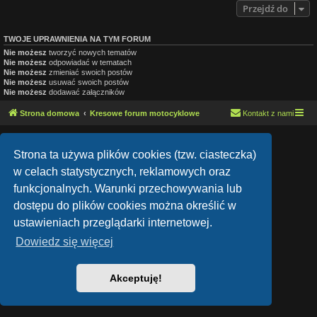
Przejdź do
TWOJE UPRAWNIENIA NA TYM FORUM
Nie możesz
tworzyć nowych tematów
Nie możesz
odpowiadać w tematach
Nie możesz
zmieniać swoich postów
Nie możesz
usuwać swoich postów
Nie możesz
dodawać załączników
Strona domowa
Kresowe forum motocyklowe
Kontakt z nami
Lucid Lime style created by
Melvin García
Co-Author:
MannixMD
Strona ta używa plików cookies (tzw. ciasteczka)
Style Version: 1.1.9
w celach statystycznych, reklamowych oraz
Technologię dostarcza
phpBB
® Forum Software © phpBB Limited
Polski pakiet językowy dostarcza
phpBB.pl
funkcjonalnych. Warunki przechowywania lub
Zasady ochrony danych osobowych
|
Regulamin
dostępu do plików cookies można określić w
ustawieniach przeglądarki internetowej.
Dowiedz się więcej
Akceptuję!