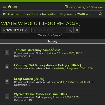
FAQ
Zarejestruj się
Zaloguj się
S
Strona domowa
Kresowe forum motocyklowe
Motocykliści i Motocyklistki
Zloty, imprezy, wycieczki, spotkania
WIATR W POLU I JEGO RELACJE,
z
WIATR W POLU I JEGO RELACJE,
u
Szukaj
Wyszukiwanie z
NOWY TEMAT
k
Tematy: 11 • Strona
1
z
1
a
Tematy
j
Topienie Marzanny Zamość 2023
Ostatni post autor:
Norek
«
niedziela, 26 marca 2023, 18:15
Odpowiedzi:
1
I Zimowy Zlot Motocyklowy w Dołżycy (2020r.)
Ostatni post autor:
Wiatr w Polu
«
niedziela, 19 stycznia 2020, 16:59
Drogi Kotoru (2018r.)
Ostatni post autor:
Wiatr w Polu
«
czwartek, 16 stycznia 2020, 20:13
Odpowiedzi:
3
Wycieczka na Roztocze 26 maj 2016r.
Ostatni post autor:
Fido
«
piątek, 3 czerwca 2016, 22:05
Odpowiedzi:
13