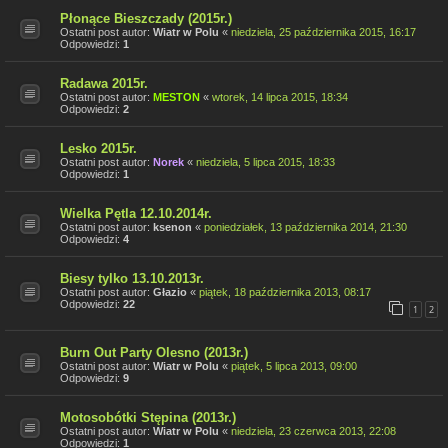
Płonące Bieszczady (2015r.)
Ostatni post autor:
Wiatr w Polu
«
niedziela, 25 października 2015, 16:17
Odpowiedzi:
1
Radawa 2015r.
Ostatni post autor:
MESTON
«
wtorek, 14 lipca 2015, 18:34
Odpowiedzi:
2
Lesko 2015r.
Ostatni post autor:
Norek
«
niedziela, 5 lipca 2015, 18:33
Odpowiedzi:
1
Wielka Pętla 12.10.2014r.
Ostatni post autor:
ksenon
«
poniedziałek, 13 października 2014, 21:30
Odpowiedzi:
4
Biesy tylko 13.10.2013r.
Ostatni post autor:
Głazio
«
piątek, 18 października 2013, 08:17
Odpowiedzi:
22
1
2
Burn Out Party Olesno (2013r.)
Ostatni post autor:
Wiatr w Polu
«
piątek, 5 lipca 2013, 09:00
Odpowiedzi:
9
Motosobótki Stępina (2013r.)
Ostatni post autor:
Wiatr w Polu
«
niedziela, 23 czerwca 2013, 22:08
Odpowiedzi:
1