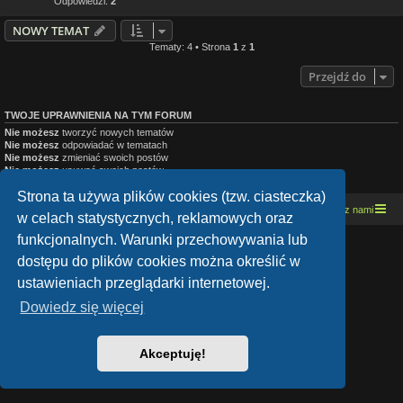
Odpowiedzi:
2
NOWY TEMAT
Tematy: 4 • Strona
1
z
1
Przejdź do
TWOJE UPRAWNIENIA NA TYM FORUM
Nie możesz
tworzyć nowych tematów
Nie możesz
odpowiadać w tematach
Nie możesz
zmieniać swoich postów
Nie możesz
usuwać swoich postów
Nie możesz
dodawać załączników
Strona ta używa plików cookies (tzw. ciasteczka)
Strona domowa
Kresowe forum motocyklowe
Kontakt z nami
w celach statystycznych, reklamowych oraz
funkcjonalnych. Warunki przechowywania lub
Lucid Lime style created by
Melvin García
dostępu do plików cookies można określić w
Co-Author:
MannixMD
Style Version: 1.1.9
ustawieniach przeglądarki internetowej.
Technologię dostarcza
phpBB
® Forum Software © phpBB Limited
Polski pakiet językowy dostarcza
phpBB.pl
Dowiedz się więcej
Zasady ochrony danych osobowych
|
Regulamin
Akceptuję!