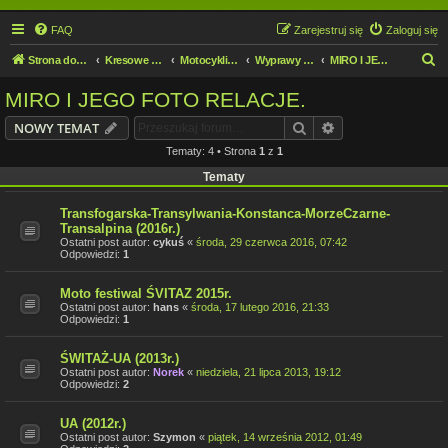
FAQ
Zarejestruj się
Zaloguj się
S
Strona domowa
Kresowe forum motocyklowe
Motocykliści i Motocyklistki
Wyprawy motocyklowe
MIRO I JEGO FOTO RELACJE.
z
MIRO I JEGO FOTO RELACJE.
u
Szukaj
Wyszukiwanie z
NOWY TEMAT
k
Tematy: 4 • Strona
1
z
1
a
Tematy
j
Transfogarska-Transylwania-Konstanca-MorzeCzarne-
Transalpina (2016r.)
Ostatni post autor:
cykuś
«
środa, 29 czerwca 2016, 07:42
Odpowiedzi:
1
Moto festiwal ŚVITAZ 2015r.
Ostatni post autor:
hans
«
środa, 17 lutego 2016, 21:33
Odpowiedzi:
1
ŚWITAŻ-UA (2013r.)
Ostatni post autor:
Norek
«
niedziela, 21 lipca 2013, 19:12
Odpowiedzi:
2
UA (2012r.)
Ostatni post autor:
Szymon
«
piątek, 14 września 2012, 01:49