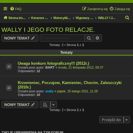
FAQ
Zarejestruj się
Zaloguj się
S
Strona domowa
Kresowe forum motocyklowe
Motocykliści i Motocyklistki
Wyprawy motocyklowe
WALLY I JEGO FOTO RELACJE.
z
WALLY I JEGO FOTO RELACJE.
u
Szukaj
Wyszukiwanie z
NOWY TEMAT
k
Tematy: 2 • Strona
1
z
1
a
Tematy
j
Uwaga konkurs fotograficzny!!! (2012r.)
Ostatni post autor:
BART
«
środa, 21 listopada 2012, 08:37
Odpowiedzi:
12
Krzenieniec, Poczajow, Kamieniec, Chocim, Zaleszczyki
(2010r.)
Ostatni post autor:
wally
«
piątek, 25 lutego 2011, 11:28
Odpowiedzi:
10
NOWY TEMAT
Tematy: 2 • Strona
1
z
1
Przejdź do
TWOJE UPRAWNIENIA NA TYM FORUM