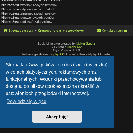
Nie możesz
tworzyć nowych tematów
Nie możesz
odpowiadać w tematach
Nie możesz
zmieniać swoich postów
Nie możesz
usuwać swoich postów
Nie możesz
dodawać załączników
Strona domowa
Kresowe forum motocyklowe
Kontakt z nami
Lucid Lime style created by
Melvin García
Co-Author:
MannixMD
Style Version: 1.1.9
Technologię dostarcza
phpBB
® Forum Software © phpBB Limited
Polski pakiet językowy dostarcza
phpBB.pl
Strona ta używa plików cookies (tzw. ciasteczka)
Zasady ochrony danych osobowych
|
Regulamin
w celach statystycznych, reklamowych oraz
funkcjonalnych. Warunki przechowywania lub
dostępu do plików cookies można określić w
ustawieniach przeglądarki internetowej.
Dowiedz się więcej
Akceptuję!