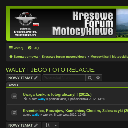
Więcej…
FAQ
Strona domowa
Kresowe forum motocyklowe
Motocykliści i Motocyklis
WALLY I JEGO FOTO RELACJE.
Szukaj
Wyszukiwanie
NOWY TEMAT
TEMATY
Uwaga konkurs fotograficzny!!! (2012r.)
autor:
wally
»
poniedziałek, 1 października 2012, 13:50
Krzenieniec, Poczajow, Kamieniec, Chocim, Zaleszczyki (20
autor:
wally
»
wtorek, 8 czerwca 2010, 19:08
NOWY TEMAT