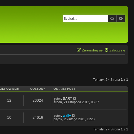
Szukaj
Wysz
Zarejestruj się
Zaloguj się
Tematy: 2 • Strona
1
z
1
ODPOWIEDZI
ODSŁONY
OSTATNI POST
autor:
BART
12
26024
środa, 21 listopada 2012, 08:37
autor:
wally
10
24616
piątek, 25 lutego 2011, 11:28
Tematy: 2 • Strona
1
z
1