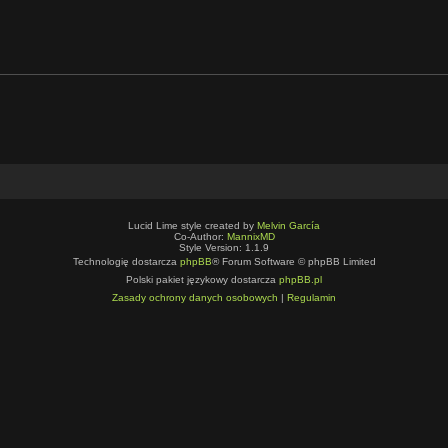
Lucid Lime style created by
Melvin García
Co-Author:
MannixMD
Style Version: 1.1.9
Technologię dostarcza
phpBB
® Forum Software © phpBB Limited
Polski pakiet językowy dostarcza
phpBB.pl
Zasady ochrony danych osobowych
|
Regulamin