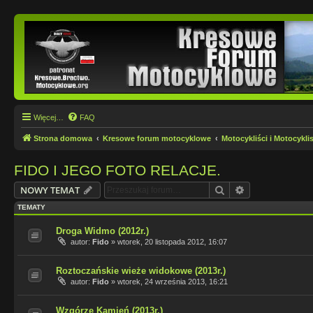
Więcej…
FAQ
Strona domowa
Kresowe forum motocyklowe
Motocykliści i Motocyklis
FIDO I JEGO FOTO RELACJE.
Szukaj
Wyszukiwanie
NOWY TEMAT
TEMATY
Droga Widmo (2012r.)
autor:
Fido
»
wtorek, 20 listopada 2012, 16:07
Roztoczańskie wieże widokowe (2013r.)
autor:
Fido
»
wtorek, 24 września 2013, 16:21
Wzgórze Kamień (2013r.)