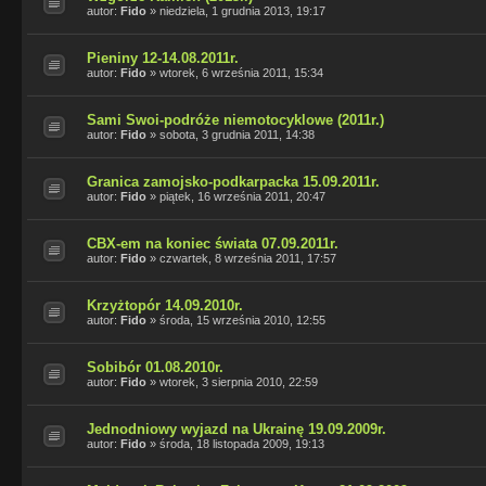
autor:
Fido
»
niedziela, 1 grudnia 2013, 19:17
Pieniny 12-14.08.2011r.
autor:
Fido
»
wtorek, 6 września 2011, 15:34
Sami Swoi-podróże niemotocyklowe (2011r.)
autor:
Fido
»
sobota, 3 grudnia 2011, 14:38
Granica zamojsko-podkarpacka 15.09.2011r.
autor:
Fido
»
piątek, 16 września 2011, 20:47
CBX-em na koniec świata 07.09.2011r.
autor:
Fido
»
czwartek, 8 września 2011, 17:57
Krzyżtopór 14.09.2010r.
autor:
Fido
»
środa, 15 września 2010, 12:55
Sobibór 01.08.2010r.
autor:
Fido
»
wtorek, 3 sierpnia 2010, 22:59
Jednodniowy wyjazd na Ukrainę 19.09.2009r.
autor:
Fido
»
środa, 18 listopada 2009, 19:13