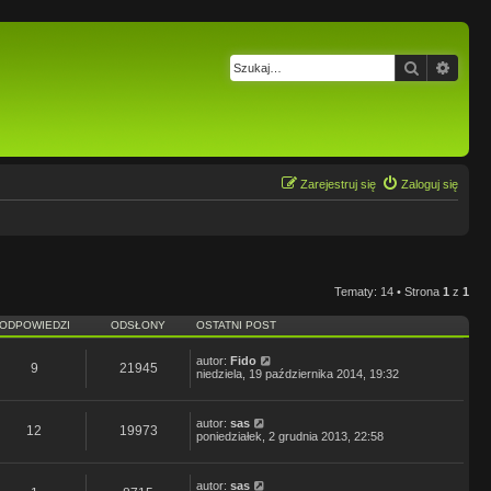
Szukaj
Wysz
Zarejestruj się
Zaloguj się
Tematy: 14 • Strona
1
z
1
ODPOWIEDZI
ODSŁONY
OSTATNI POST
autor:
Fido
9
21945
niedziela, 19 października 2014, 19:32
autor:
sas
12
19973
poniedziałek, 2 grudnia 2013, 22:58
autor:
sas