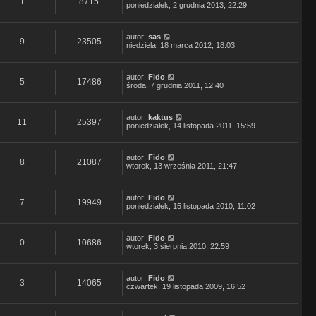
1
8715
poniedziałek, 2 grudnia 2013, 22:29
autor:
sas
9
23505
niedziela, 18 marca 2012, 18:03
autor:
Fido
5
17486
środa, 7 grudnia 2011, 12:40
autor:
kaktus
11
25397
poniedziałek, 14 listopada 2011, 15:59
autor:
Fido
8
21087
wtorek, 13 września 2011, 21:47
autor:
Fido
7
19949
poniedziałek, 15 listopada 2010, 11:02
autor:
Fido
0
10686
wtorek, 3 sierpnia 2010, 22:59
autor:
Fido
3
14065
czwartek, 19 listopada 2009, 16:52