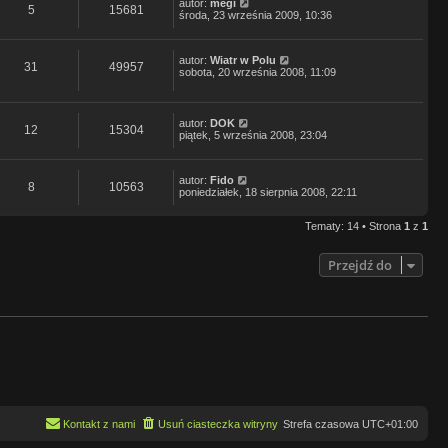
autor:
megi
5
15681
środa, 23 września 2009, 10:36
autor:
Wiatr w Polu
31
49957
sobota, 20 września 2008, 11:09
autor:
DOK
12
15304
piątek, 5 września 2008, 23:04
autor:
Fido
8
10563
poniedziałek, 18 sierpnia 2008, 22:11
Tematy: 14 • Strona
1
z
1
Przejdź do
Kontakt z nami
Usuń ciasteczka witryny
Strefa czasowa
UTC+01:00