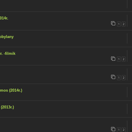
014r.
1
2
obylany
 -filmik
1
2
1
2
mos (2014r.)
(2013r.)
1
2