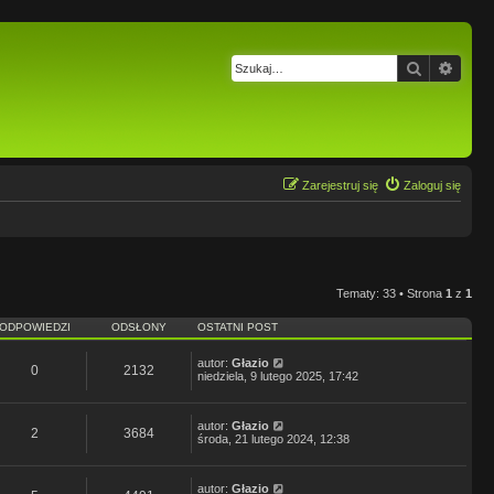
Szukaj
Wysz
Zarejestruj się
Zaloguj się
Tematy: 33 • Strona
1
z
1
ODPOWIEDZI
ODSŁONY
OSTATNI POST
autor:
Głazio
0
2132
niedziela, 9 lutego 2025, 17:42
autor:
Głazio
2
3684
środa, 21 lutego 2024, 12:38
autor:
Głazio