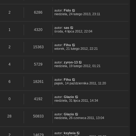
autor:
Fido
2
6286
niedziela, 24 lutego 2013, 23:11
autor:
sas
1
4320
środa, 4 lipca 2012, 22:04
autor:
Fihu
2
15363
wtorek, 21 lutego 2012, 22:21
autor:
zyron-13
4
5729
niedziela, 19 lutego 2012, 01:21
autor:
Fihu
6
18261
piątek, 14 października 2011, 11:20
autor:
Głazio
0
4192
niedziela, 31 lipca 2011, 14:34
autor:
Głazio
28
50833
niedziela, 26 czerwca 2011, 13:04
autor:
ksylwia
2
14679