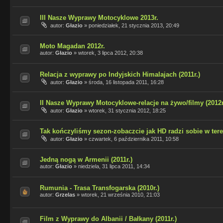
III Nasze Wyprawy Motocyklowe 2013r.
autor:
Głazio
»
poniedziałek, 21 stycznia 2013, 20:49
Moto Magadan 2012r.
autor:
Głazio
»
wtorek, 3 lipca 2012, 20:38
Relacja z wyprawy po Indyjskich Himalajach (2011r.)
autor:
Głazio
»
środa, 16 listopada 2011, 16:28
II Nasze Wyprawy Motocyklowe-relacje na żywo/filmy (2012r
autor:
Głazio
»
wtorek, 31 stycznia 2012, 18:25
Tak kończyliśmy sezon-zobaczcie jak HD radzi sobie w teren
autor:
Głazio
»
czwartek, 6 października 2011, 10:58
Jedną nogą w Armenii (2011r.)
autor:
Głazio
»
niedziela, 31 lipca 2011, 14:34
Rumunia - Trasa Transfogarska (2010r.)
autor:
Grzelas
»
wtorek, 21 września 2010, 21:03
Film z Wyprawy do Albanii / Bałkany (2011r.)