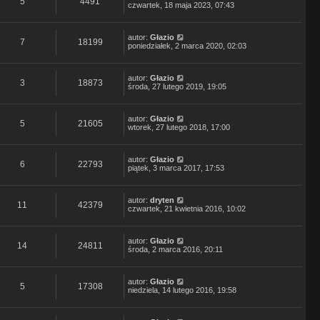
5
4491
czwartek, 18 maja 2023, 07:43
autor:
Głazio
7
18199
poniedziałek, 2 marca 2020, 02:03
autor:
Głazio
3
18873
środa, 27 lutego 2019, 19:05
autor:
Głazio
5
21605
wtorek, 27 lutego 2018, 17:00
autor:
Głazio
6
22793
piątek, 3 marca 2017, 17:53
autor:
dryten
11
42379
czwartek, 21 kwietnia 2016, 10:02
autor:
Głazio
14
24811
środa, 2 marca 2016, 20:11
autor:
Głazio
5
17308
niedziela, 14 lutego 2016, 19:58