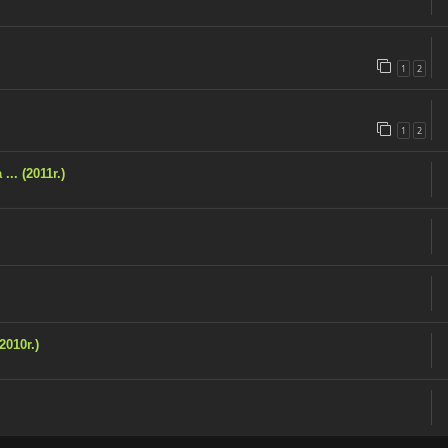
1
2
1
2
.. (2011r.)
2010r.)