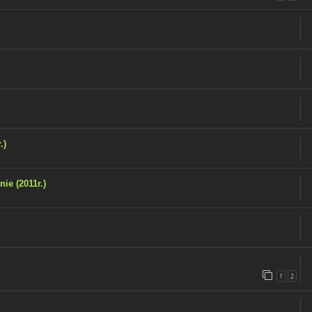
.)
ie (2011r.)
1
2