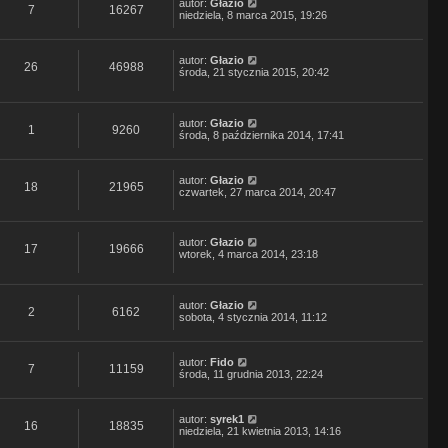
autor:
Głazio
7
16267
niedziela, 8 marca 2015, 19:26
autor:
Głazio
26
46988
środa, 21 stycznia 2015, 20:42
autor:
Głazio
1
9260
środa, 8 października 2014, 17:41
autor:
Głazio
18
21965
czwartek, 27 marca 2014, 20:47
autor:
Głazio
17
19666
wtorek, 4 marca 2014, 23:18
autor:
Głazio
2
6162
sobota, 4 stycznia 2014, 11:12
autor:
Fido
7
11159
środa, 11 grudnia 2013, 22:24
autor:
syrek1
16
18835
niedziela, 21 kwietnia 2013, 14:16