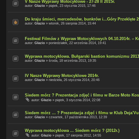
V Nasze Wyprawy Motocyklowe - 27-28 II 2015r.
autor:
Głazio
»
piątek, 23 stycznia 2015, 17:46
Do kraju śmieci, mercedesów, bunkrów i...Góry Przeklęte 2
autor:
Głazio
»
wtorek, 26 sierpnia 2014, 15:44
Festiwal Filmów z Wypraw Motocyklowych 04.10.2014r. – K
autor:
Głazio
»
poniedziałek, 22 września 2014, 19:41
Wyprawa motocyklowa. Bułgarski bastion komunizmu 2013r.
autor:
Głazio
»
środa, 18 września 2013, 19:35
IV Nasze Wyprawy Motocyklowe 2014r.
autor:
Głazio
»
niedziela, 26 stycznia 2014, 20:46
Siedem mórz ? Prezentacja zdjęć i filmu w Barze Moto Kos
autor:
Głazio
»
piątek, 3 stycznia 2014, 22:08
Siedem mórz … ? Prezentacja zdjęć i filmu w Klub Deja'Vu 
autor:
Głazio
»
czwartek, 17 października 2013, 12:39
Wyprawa motocyklowa ... Siedem mórz ? (2012r.)
autor:
Głazio
»
piątek, 17 sierpnia 2012, 14:55