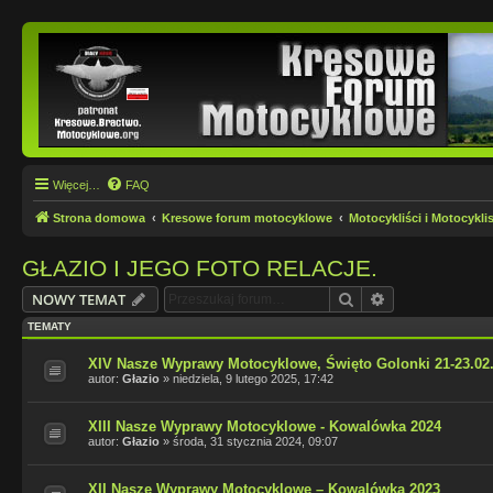
Więcej…
FAQ
Strona domowa
Kresowe forum motocyklowe
Motocykliści i Motocyklis
GŁAZIO I JEGO FOTO RELACJE.
Szukaj
Wyszukiwanie
NOWY TEMAT
TEMATY
XIV Nasze Wyprawy Motocyklowe, Święto Golonki 21-23.02
autor:
Głazio
»
niedziela, 9 lutego 2025, 17:42
XIII Nasze Wyprawy Motocyklowe - Kowalówka 2024
autor:
Głazio
»
środa, 31 stycznia 2024, 09:07
XII Nasze Wyprawy Motocyklowe – Kowalówka 2023