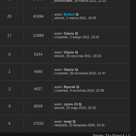
poniedziałek, 28 marca 2011, 22:32
autor:
Bohun
20
41694
wtorek, 1 marca 2011, 18:05
autor:
Głazio
17
21889
czwartek, 3 lutego 2011, 23:41
autor:
Głazio
0
5244
wtorek, 25 stycznia 2011, 18:33
autor:
Głazio
1
4490
czwartek, 30 września 2010, 11:47
autor:
Bączek
2
4627
czwartek, 9 września 2010, 15:36
autor:
zyron-13
9
8509
wtorek, 25 maja 2010, 22:32
autor:
megi
6
17032
niedziela, 15 listopada 2009, 14:41
Tematy: 33 • Strona
1
z
1