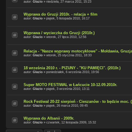
autor:
Głazio
»
niedziela, 27 marca 2011, 15:23
Wyprawa do Gruzji 2010r. - relacja + film
autor:
Głazio
»
piątek, 5 listopada 2010, 16:17
Wyprawa / wycieczka do Gruzji (2010r.)
autor:
Głazio
»
wtorek, 27 lipca 2010, 12:56
Relacja - "Nasze wyprawy motocyklowe" - Mołdawia, Gruzja .
autor:
Głazio
»
wtorek, 25 stycznia 2011, 18:33
18 września 2010 r. - PIZUNY - "KU PAMIĘCI". (2010r.)
autor:
Głazio
»
poniedziałek, 6 września 2010, 19:56
Super MOTO FESTIWAL w Łańcucie 10-12.09.2010r.
autor:
Głazio
»
piątek, 3 września 2010, 13:11
Rock Festiwal 20-22 sierpień - Cieszanów - to będzie moc. (
autor:
Głazio
»
piątek, 26 marca 2010, 09:45
Wyprawa do Albanii - 2009r.
autor:
Głazio
»
czwartek, 12 listopada 2009, 15:32