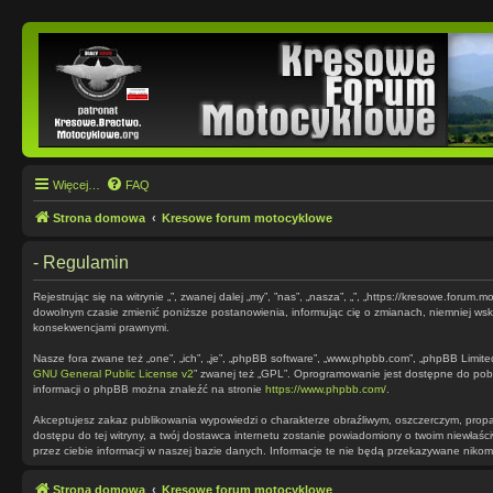
Więcej…
FAQ
Strona domowa
Kresowe forum motocyklowe
- Regulamin
Rejestrując się na witrynie „”, zwanej dalej „my”, ”nas”, „nasza”, „”, „https://kresowe.foru
dowolnym czasie zmienić poniższe postanowienia, informując cię o zmianach, niemniej wska
konsekwencjami prawnymi.
Nasze fora zwane też „one”, „ich”, „je”, „phpBB software”, „www.phpbb.com”, „phpBB Limite
GNU General Public License v2
” zwanej też „GPL”. Oprogramowanie jest dostępne do pob
informacji o phpBB można znaleźć na stronie
https://www.phpbb.com/
.
Akceptujesz zakaz publikowania wypowiedzi o charakterze obraźliwym, oszczerczym, prop
dostępu do tej witryny, a twój dostawca internetu zostanie powiadomiony o twoim niewłaś
przez ciebie informacji w naszej bazie danych. Informacje te nie będą przekazywane nikom
Strona domowa
Kresowe forum motocyklowe