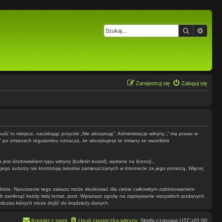
Szukaj
Wysz
Zarejestruj się
Zaloguj się
puść to miejsce, naciskając przycisk „Nie akceptuję”. Administracja witryny „” ma prawo w
 „” po zmianach regulaminu oznacza, że akceptujesz te zmiany ze wszelkimi
st środowiskiem typu witryny (bulletin board), wydane na licencji „
 jego autorzy nie kontrolują tekstów zamieszczanych w internecie za jego pomocą. Więcej
obiste. Naruszenie tego zakazu może skutkować dla ciebie całkowitym zablokowaniem
 lub zamknąć każdy twój temat, post. Wyrażasz zgodę na zapisywanie wszystkich podanych
podczas których może dojść do kradzieży danych.
Kontakt z nami
Usuń ciasteczka witryny
Strefa czasowa
UTC+01:00