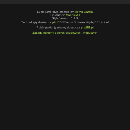
Lucid Lime style created by
Melvin García
Co-Author:
MannixMD
Style Version: 1.1.9
Technologię dostarcza
phpBB
® Forum Software © phpBB Limited
Polski pakiet językowy dostarcza
phpBB.pl
Zasady ochrony danych osobowych
|
Regulamin