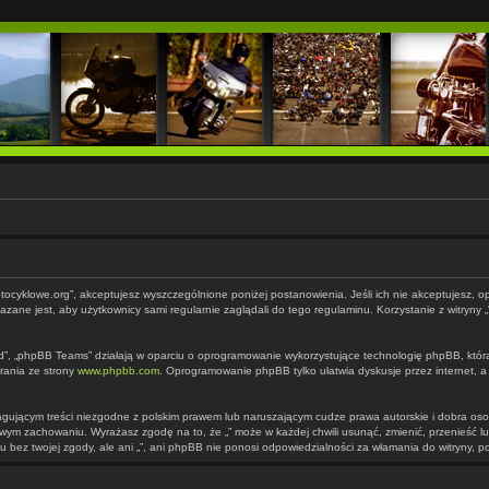
m.motocyklowe.org”, akceptujesz wyszczególnione poniżej postanowienia. Jeśli ich nie akceptujesz, o
zane jest, aby użytkownicy sami regularnie zaglądali do tego regulaminu. Korzystanie z witryny
d”, „phpBB Teams” działają w oparciu o oprogramowanie wykorzystujące technologię phpBB, która je
rania ze strony
www.phpbb.com
. Oprogramowanie phpBB tylko ułatwia dyskusje przez internet, a
agującym treści niezgodne z polskim prawem lub naruszającym cudze prawa autorskie i dobra os
ciwym zachowaniu. Wyrażasz zgodę na to, że „” może w każdej chwili usunąć, zmienić, przenieść
u bez twojej zgody, ale ani „”, ani phpBB nie ponosi odpowiedzialności za włamania do witryny, 