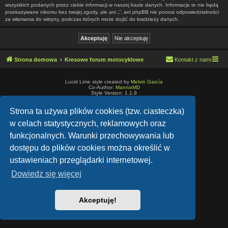
wszystkich podanych przez ciebie informacji w naszej bazie danych. Informacje te nie będą
przekazywane nikomu bez twojej zgody, ale ani „”, ani phpBB nie ponosi odpowiedzialności
za włamania do witryny, podczas których może dojść do kradzieży danych.
Strona domowa
Kresowe forum motocyklowe
Kontakt z nami
Lucid Lime style created by
Melvin García
Co-Author:
MannixMD
Style Version: 1.1.9
Technologię dostarcza
phpBB
® Forum Software © phpBB Limited
Polski pakiet językowy dostarcza
phpBB.pl
Strona ta używa plików cookies (tzw. ciasteczka)
Zasady ochrony danych osobowych
|
Regulamin
w celach statystycznych, reklamowych oraz
funkcjonalnych. Warunki przechowywania lub
dostępu do plików cookies można określić w
ustawieniach przeglądarki internetowej.
Dowiedz się więcej
Akceptuję!