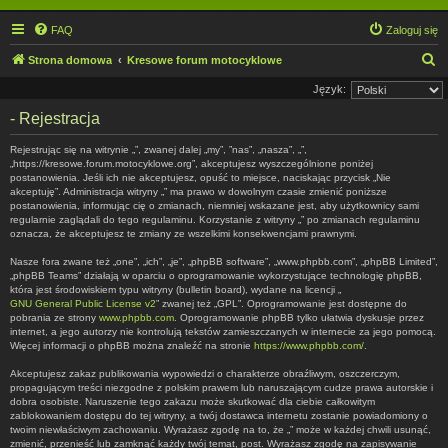
FAQ
Zaloguj się
S
Strona domowa
Kresowe forum motocyklowe
z
Język:
u
- Rejestracja
k
Rejestrując się na witrynie „”, zwanej dalej „my”, ”nas”, „nasza”, „”,
a
„https://kresowe.forum.motocyklowe.org”, akceptujesz wyszczególnione poniżej
postanowienia. Jeśli ich nie akceptujesz, opuść to miejsce, naciskając przycisk „Nie
j
akceptuję”. Administracja witryny „” ma prawo w dowolnym czasie zmienić poniższe
postanowienia, informując cię o zmianach, niemniej wskazane jest, aby użytkownicy sami
regularnie zaglądali do tego regulaminu. Korzystanie z witryny „” po zmianach regulaminu
oznacza, że akceptujesz te zmiany ze wszelkimi konsekwencjami prawnymi.
Nasze fora zwane też „one”, „ich”, „je”, „phpBB software”, „www.phpbb.com”, „phpBB Limited”,
„phpBB Teams” działają w oparciu o oprogramowanie wykorzystujące technologię phpBB,
która jest środowiskiem typu witryny (bulletin board), wydane na licencji „
GNU General Public License v2
” zwanej też „GPL”. Oprogramowanie jest dostępne do
pobrania ze strony
www.phpbb.com
. Oprogramowanie phpBB tylko ułatwia dyskusje przez
internet, a jego autorzy nie kontrolują tekstów zamieszczanych w internecie za jego pomocą.
Więcej informacji o phpBB można znaleźć na stronie
https://www.phpbb.com/
.
Akceptujesz zakaz publikowania wypowiedzi o charakterze obraźliwym, oszczerczym,
propagującym treści niezgodne z polskim prawem lub naruszającym cudze prawa autorskie i
dobra osobiste. Naruszenie tego zakazu może skutkować dla ciebie całkowitym
zablokowaniem dostępu do tej witryny, a twój dostawca internetu zostanie powiadomiony o
twoim niewłaściwym zachowaniu. Wyrażasz zgodę na to, że „” może w każdej chwili usunąć,
zmienić, przenieść lub zamknąć każdy twój temat, post. Wyrażasz zgodę na zapisywanie