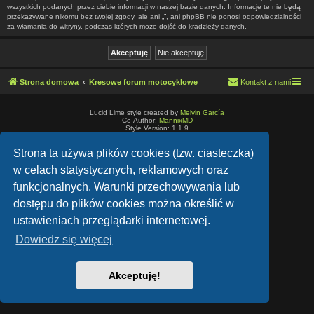
wszystkich podanych przez ciebie informacji w naszej bazie danych. Informacje te nie będą
przekazywane nikomu bez twojej zgody, ale ani „”, ani phpBB nie ponosi odpowiedzialności
za włamania do witryny, podczas których może dojść do kradzieży danych.
Strona domowa
Kresowe forum motocyklowe
Kontakt z nami
Lucid Lime style created by
Melvin García
Co-Author:
MannixMD
Style Version: 1.1.9
Technologię dostarcza
phpBB
® Forum Software © phpBB Limited
Polski pakiet językowy dostarcza
phpBB.pl
Strona ta używa plików cookies (tzw. ciasteczka)
Zasady ochrony danych osobowych
|
Regulamin
w celach statystycznych, reklamowych oraz
funkcjonalnych. Warunki przechowywania lub
dostępu do plików cookies można określić w
ustawieniach przeglądarki internetowej.
Dowiedz się więcej
Akceptuję!