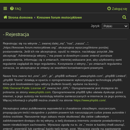
FAQ
Zaloguj się
S
Strona domowa
Kresowe forum motocyklowe
z
Język:
u
- Rejestracja
k
Rejestrując się na witrynie „”, zwanej dalej „my”, ”nas”, „nasza”, „”,
a
„https://kresowe.forum.motocyklowe.org”, akceptujesz wyszczególnione poniżej
postanowienia. Jeśli ich nie akceptujesz, opuść to miejsce, naciskając przycisk „Nie
j
akceptuję”. Administracja witryny „” ma prawo w dowolnym czasie zmienić poniższe
postanowienia, informując cię o zmianach, niemniej wskazane jest, aby użytkownicy sami
regularnie zaglądali do tego regulaminu. Korzystanie z witryny „” po zmianach regulaminu
oznacza, że akceptujesz te zmiany ze wszelkimi konsekwencjami prawnymi.
Nasze fora zwane też „one”, „ich”, „je”, „phpBB software”, „www.phpbb.com”, „phpBB Limited”,
„phpBB Teams” działają w oparciu o oprogramowanie wykorzystujące technologię phpBB,
która jest środowiskiem typu witryny (bulletin board), wydane na licencji „
GNU General Public License v2
” zwanej też „GPL”. Oprogramowanie jest dostępne do
pobrania ze strony
www.phpbb.com
. Oprogramowanie phpBB tylko ułatwia dyskusje przez
internet, a jego autorzy nie kontrolują tekstów zamieszczanych w internecie za jego pomocą.
Więcej informacji o phpBB można znaleźć na stronie
https://www.phpbb.com/
.
Akceptujesz zakaz publikowania wypowiedzi o charakterze obraźliwym, oszczerczym,
propagującym treści niezgodne z polskim prawem lub naruszającym cudze prawa autorskie i
dobra osobiste. Naruszenie tego zakazu może skutkować dla ciebie całkowitym
zablokowaniem dostępu do tej witryny, a twój dostawca internetu zostanie powiadomiony o
twoim niewłaściwym zachowaniu. Wyrażasz zgodę na to, że „” może w każdej chwili usunąć,
zmienić, przenieść lub zamknąć każdy twój temat, post. Wyrażasz zgodę na zapisywanie