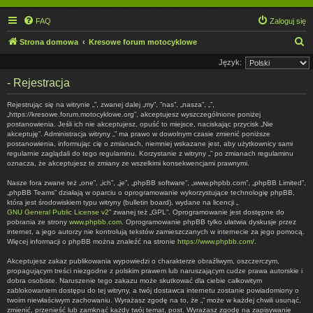
FAQ
Zaloguj się
S
Strona domowa
Kresowe forum motocyklowe
z
Język:
u
- Rejestracja
k
Rejestrując się na witrynie „”, zwanej dalej „my”, ”nas”, „nasza”, „”,
a
„https://kresowe.forum.motocyklowe.org”, akceptujesz wyszczególnione poniżej
postanowienia. Jeśli ich nie akceptujesz, opuść to miejsce, naciskając przycisk „Nie
j
akceptuję”. Administracja witryny „” ma prawo w dowolnym czasie zmienić poniższe
postanowienia, informując cię o zmianach, niemniej wskazane jest, aby użytkownicy sami
regularnie zaglądali do tego regulaminu. Korzystanie z witryny „” po zmianach regulaminu
oznacza, że akceptujesz te zmiany ze wszelkimi konsekwencjami prawnymi.
Nasze fora zwane też „one”, „ich”, „je”, „phpBB software”, „www.phpbb.com”, „phpBB Limited”,
„phpBB Teams” działają w oparciu o oprogramowanie wykorzystujące technologię phpBB,
która jest środowiskiem typu witryny (bulletin board), wydane na licencji „
GNU General Public License v2
” zwanej też „GPL”. Oprogramowanie jest dostępne do
pobrania ze strony
www.phpbb.com
. Oprogramowanie phpBB tylko ułatwia dyskusje przez
internet, a jego autorzy nie kontrolują tekstów zamieszczanych w internecie za jego pomocą.
Więcej informacji o phpBB można znaleźć na stronie
https://www.phpbb.com/
.
Akceptujesz zakaz publikowania wypowiedzi o charakterze obraźliwym, oszczerczym,
propagującym treści niezgodne z polskim prawem lub naruszającym cudze prawa autorskie i
dobra osobiste. Naruszenie tego zakazu może skutkować dla ciebie całkowitym
zablokowaniem dostępu do tej witryny, a twój dostawca internetu zostanie powiadomiony o
twoim niewłaściwym zachowaniu. Wyrażasz zgodę na to, że „” może w każdej chwili usunąć,
zmienić, przenieść lub zamknąć każdy twój temat, post. Wyrażasz zgodę na zapisywanie