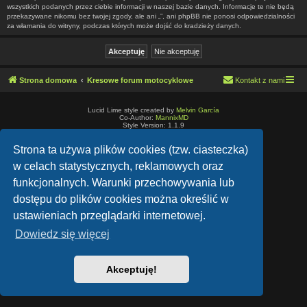
wszystkich podanych przez ciebie informacji w naszej bazie danych. Informacje te nie będą
przekazywane nikomu bez twojej zgody, ale ani „”, ani phpBB nie ponosi odpowiedzialności
za włamania do witryny, podczas których może dojść do kradzieży danych.
Strona domowa
Kresowe forum motocyklowe
Kontakt z nami
Lucid Lime style created by
Melvin García
Co-Author:
MannixMD
Style Version: 1.1.9
Technologię dostarcza
phpBB
® Forum Software © phpBB Limited
Polski pakiet językowy dostarcza
phpBB.pl
Strona ta używa plików cookies (tzw. ciasteczka)
Zasady ochrony danych osobowych
|
Regulamin
w celach statystycznych, reklamowych oraz
funkcjonalnych. Warunki przechowywania lub
dostępu do plików cookies można określić w
ustawieniach przeglądarki internetowej.
Dowiedz się więcej
Akceptuję!