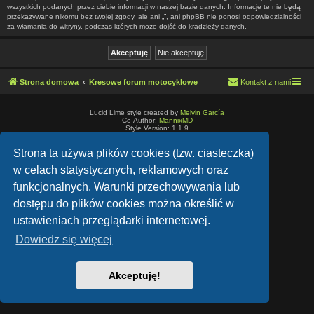
wszystkich podanych przez ciebie informacji w naszej bazie danych. Informacje te nie będą
przekazywane nikomu bez twojej zgody, ale ani „”, ani phpBB nie ponosi odpowiedzialności
za włamania do witryny, podczas których może dojść do kradzieży danych.
Strona domowa
Kresowe forum motocyklowe
Kontakt z nami
Lucid Lime style created by
Melvin García
Co-Author:
MannixMD
Style Version: 1.1.9
Technologię dostarcza
phpBB
® Forum Software © phpBB Limited
Polski pakiet językowy dostarcza
phpBB.pl
Strona ta używa plików cookies (tzw. ciasteczka)
Zasady ochrony danych osobowych
|
Regulamin
w celach statystycznych, reklamowych oraz
funkcjonalnych. Warunki przechowywania lub
dostępu do plików cookies można określić w
ustawieniach przeglądarki internetowej.
Dowiedz się więcej
Akceptuję!