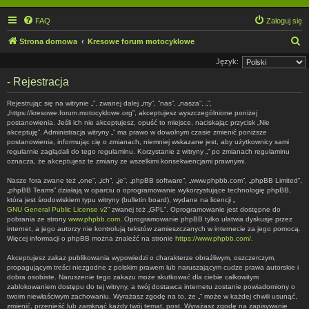
FAQ
Zaloguj się
S
Strona domowa
Kresowe forum motocyklowe
z
Język:
u
- Rejestracja
k
Rejestrując się na witrynie „”, zwanej dalej „my”, ”nas”, „nasza”, „”,
a
„https://kresowe.forum.motocyklowe.org”, akceptujesz wyszczególnione poniżej
postanowienia. Jeśli ich nie akceptujesz, opuść to miejsce, naciskając przycisk „Nie
j
akceptuję”. Administracja witryny „” ma prawo w dowolnym czasie zmienić poniższe
postanowienia, informując cię o zmianach, niemniej wskazane jest, aby użytkownicy sami
regularnie zaglądali do tego regulaminu. Korzystanie z witryny „” po zmianach regulaminu
oznacza, że akceptujesz te zmiany ze wszelkimi konsekwencjami prawnymi.
Nasze fora zwane też „one”, „ich”, „je”, „phpBB software”, „www.phpbb.com”, „phpBB Limited”,
„phpBB Teams” działają w oparciu o oprogramowanie wykorzystujące technologię phpBB,
która jest środowiskiem typu witryny (bulletin board), wydane na licencji „
GNU General Public License v2
” zwanej też „GPL”. Oprogramowanie jest dostępne do
pobrania ze strony
www.phpbb.com
. Oprogramowanie phpBB tylko ułatwia dyskusje przez
internet, a jego autorzy nie kontrolują tekstów zamieszczanych w internecie za jego pomocą.
Więcej informacji o phpBB można znaleźć na stronie
https://www.phpbb.com/
.
Akceptujesz zakaz publikowania wypowiedzi o charakterze obraźliwym, oszczerczym,
propagującym treści niezgodne z polskim prawem lub naruszającym cudze prawa autorskie i
dobra osobiste. Naruszenie tego zakazu może skutkować dla ciebie całkowitym
zablokowaniem dostępu do tej witryny, a twój dostawca internetu zostanie powiadomiony o
twoim niewłaściwym zachowaniu. Wyrażasz zgodę na to, że „” może w każdej chwili usunąć,
zmienić, przenieść lub zamknąć każdy twój temat, post. Wyrażasz zgodę na zapisywanie