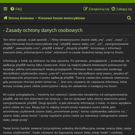
FAQ
Zarejestruj się
Zaloguj się
S
Strona domowa
Kresowe forum motocyklowe
z
- Zasady ochrony danych osobowych
u
k
Ten tekst opisuje, w jaki sposób „” i firmy stowarzyszone zwane dalej „my”, „nas”, „nasz”, „”,
„https://kresowe.forum.motocyklowe.org” i phpBB zwane dalej „oni”, „ich”, „oprogramowanie
a
phpBB”, „www.phpbb.com”, „phpBB Limited”, „Zespoły phpBB”, korzystają z informacji
zwanymi dalej „informacjami o tobie” zebranych w czasie dowolnej twojej sesji na forum.
j
Informacje o tobie są zbierane na dwa sposoby. Po pierwsze, przeglądanie „” powoduje, że
aplikacja phpBB tworzy kilka ciasteczek, które są małymi plikami tekstowymi pobranymi do
katalogu plików tymczasowych twojej przeglądarki. Pierwsze dwa ciasteczka zawierają
identyfikator użytkownika zwany „user-id” i anonimowy identyfikator sesji zwany „session-id”,
automatycznie przyznane ci przez aplikację phpBB. Trzecie ciasteczko zostanie utworzone,
gdy przejrzysz chociaż jeden temat na „”. Jest ono używane do zapisania informacji, które
tematy zostały przez ciebie przeczytane i służy do ułatwienia ci nawigacji na forum.
W czasie przeglądania „” możemy też utworzyć ciasteczka niezależne od oprogramowania
phpBB, ale ich ten dokument nie dotyczy – ma on opisywać tylko strony stworzone przez
oprogramowanie phpBB. Drugi sposób, w jaki zbieramy informacje o tobie, to dane wysyłane
przez ciebie do nas. Mogą być to między innymi posty napisane przez ciebie jako
anonimowy użytkownik zwane dalej „anonimowe posty”, konta użytkownika założone na „”
zwane dalej „twoje konto” i posty napisane przez ciebie po rejestracji i zalogowaniu zwane
dalej „twoje posty”.
Twoje konto będzie zawierać przynajmniej unikalną identyfikacyjną nazwę zwaną dalej „twoja
nazwa użytkownika”, hasło używane do logowania zwane dalej „twoje hasło” i osobisty