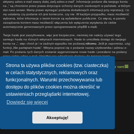
aktywny adres e-mail zwany dalej „twój adres e-mail”. Informacje podane dla twojego konta
na „” są chronione przez prawa dotyczące ochrony danych osobowych w państwie, w którym
stoi nasz serwer. Mamy prawo wymagać podania dodatkowych informacji przy rejestracji, i to
my ustalamy czy podanie ich jest konieczne, czy nie. W każdym przypadku, masz możliwość
wybrania, które informacje o twoim koncie są wyświetlane publicznie. Co więcej, w panelu
zarządzania kontem masz możliwość włączenia lub wyłączenia wysyłania do ciebie
automatycznie generowanych przez oprogramowanie phpBB e-maili.
Twoje hasło jest zaszyfrowane, więc jest bezpieczne, niemniej nie należy używać tego
samego hasła na różnych witrynach internetowych. Hasło to umożliwia dostęp do twojego
konta na „”, więc chroń je i w żadnym wypadku nie podawaj
nikomu
. Jeśli je zapomnisz, użyj
funkcji „Nie pamiętam hasła”. Witryna poprosi cię o podanie nazwy użytkownika i adresu e-
mail. Po podaniu tych danych zostanie wygenerowane nowe hasło i przesłane na podany
przez ciebie adres e-mail. Umożliwi ono odzyskanie dostępu do twojego konta.
Strona ta używa plików cookies (tzw. ciasteczka)
Strona domowa
Kresowe forum motocyklowe
Kontakt z nami
w celach statystycznych, reklamowych oraz
funkcjonalnych. Warunki przechowywania lub
Lucid Lime style created by
Melvin García
Co-Author:
MannixMD
dostępu do plików cookies można określić w
Style Version: 1.1.9
Technologię dostarcza
phpBB
® Forum Software © phpBB Limited
ustawieniach przeglądarki internetowej.
Polski pakiet językowy dostarcza
phpBB.pl
Zasady ochrony danych osobowych
|
Regulamin
Dowiedz się więcej
Akceptuję!