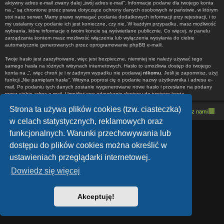
aktywny adres e-mail zwany dalej „twój adres e-mail”. Informacje podane dla twojego konta
na „” są chronione przez prawa dotyczące ochrony danych osobowych w państwie, w którym
stoi nasz serwer. Mamy prawo wymagać podania dodatkowych informacji przy rejestracji, i to
my ustalamy czy podanie ich jest konieczne, czy nie. W każdym przypadku, masz możliwość
wybrania, które informacje o twoim koncie są wyświetlane publicznie. Co więcej, w panelu
zarządzania kontem masz możliwość włączenia lub wyłączenia wysyłania do ciebie
automatycznie generowanych przez oprogramowanie phpBB e-maili.
Twoje hasło jest zaszyfrowane, więc jest bezpieczne, niemniej nie należy używać tego
samego hasła na różnych witrynach internetowych. Hasło to umożliwia dostęp do twojego
konta na „”, więc chroń je i w żadnym wypadku nie podawaj
nikomu
. Jeśli je zapomnisz, użyj
funkcji „Nie pamiętam hasła”. Witryna poprosi cię o podanie nazwy użytkownika i adresu e-
mail. Po podaniu tych danych zostanie wygenerowane nowe hasło i przesłane na podany
przez ciebie adres e-mail. Umożliwi ono odzyskanie dostępu do twojego konta.
Strona ta używa plików cookies (tzw. ciasteczka)
Strona domowa
Kresowe forum motocyklowe
Kontakt z nami
w celach statystycznych, reklamowych oraz
funkcjonalnych. Warunki przechowywania lub
Lucid Lime style created by
Melvin García
Co-Author:
MannixMD
dostępu do plików cookies można określić w
Style Version: 1.1.9
Technologię dostarcza
phpBB
® Forum Software © phpBB Limited
ustawieniach przeglądarki internetowej.
Polski pakiet językowy dostarcza
phpBB.pl
Zasady ochrony danych osobowych
|
Regulamin
Dowiedz się więcej
Akceptuję!