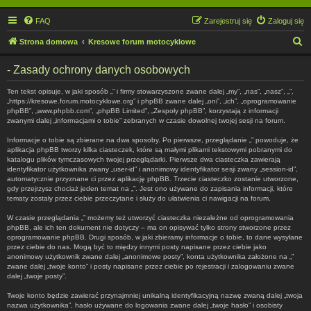
FAQ
Zarejestruj się
Zaloguj się
S
Strona domowa
Kresowe forum motocyklowe
z
- Zasady ochrony danych osobowych
u
k
Ten tekst opisuje, w jaki sposób „” i firmy stowarzyszone zwane dalej „my”, „nas”, „nasz”, „”,
„https://kresowe.forum.motocyklowe.org” i phpBB zwane dalej „oni”, „ich”, „oprogramowanie
a
phpBB”, „www.phpbb.com”, „phpBB Limited”, „Zespoły phpBB”, korzystają z informacji
zwanymi dalej „informacjami o tobie” zebranych w czasie dowolnej twojej sesji na forum.
j
Informacje o tobie są zbierane na dwa sposoby. Po pierwsze, przeglądanie „” powoduje, że
aplikacja phpBB tworzy kilka ciasteczek, które są małymi plikami tekstowymi pobranymi do
katalogu plików tymczasowych twojej przeglądarki. Pierwsze dwa ciasteczka zawierają
identyfikator użytkownika zwany „user-id” i anonimowy identyfikator sesji zwany „session-id”,
automatycznie przyznane ci przez aplikację phpBB. Trzecie ciasteczko zostanie utworzone,
gdy przejrzysz chociaż jeden temat na „”. Jest ono używane do zapisania informacji, które
tematy zostały przez ciebie przeczytane i służy do ułatwienia ci nawigacji na forum.
W czasie przeglądania „” możemy też utworzyć ciasteczka niezależne od oprogramowania
phpBB, ale ich ten dokument nie dotyczy – ma on opisywać tylko strony stworzone przez
oprogramowanie phpBB. Drugi sposób, w jaki zbieramy informacje o tobie, to dane wysyłane
przez ciebie do nas. Mogą być to między innymi posty napisane przez ciebie jako
anonimowy użytkownik zwane dalej „anonimowe posty”, konta użytkownika założone na „”
zwane dalej „twoje konto” i posty napisane przez ciebie po rejestracji i zalogowaniu zwane
dalej „twoje posty”.
Twoje konto będzie zawierać przynajmniej unikalną identyfikacyjną nazwę zwaną dalej „twoja
nazwa użytkownika”, hasło używane do logowania zwane dalej „twoje hasło” i osobisty