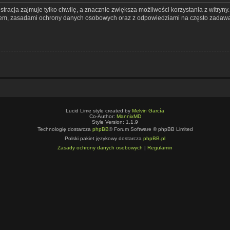
tracja zajmuje tylko chwilę, a znacznie zwiększa możliwości korzystania z witryn
nem, zasadami ochrony danych osobowych oraz z odpowiedziami na często zadawa
Lucid Lime style created by
Melvin García
Co-Author:
MannixMD
Style Version: 1.1.9
Technologię dostarcza
phpBB
® Forum Software © phpBB Limited
Polski pakiet językowy dostarcza
phpBB.pl
Zasady ochrony danych osobowych
|
Regulamin