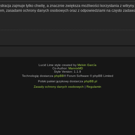
tracja zajmuje tylko chwilę, a znacznie zwiększa możliwości korzystania z witryn
nem, zasadami ochrony danych osobowych oraz z odpowiedziami na często zadawa
Lucid Lime style created by
Melvin García
Co-Author:
MannixMD
Style Version: 1.1.9
Technologię dostarcza
phpBB
® Forum Software © phpBB Limited
Polski pakiet językowy dostarcza
phpBB.pl
Zasady ochrony danych osobowych
|
Regulamin