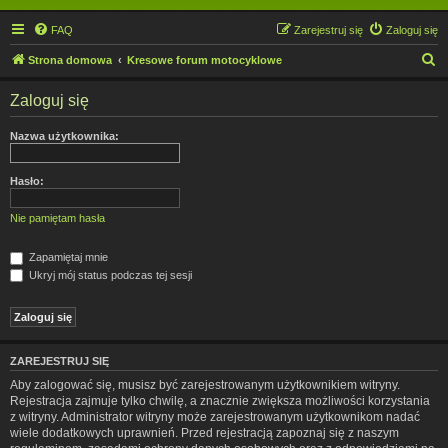
FAQ
Zarejestruj się
Zaloguj się
S
Strona domowa
Kresowe forum motocyklowe
z
Zaloguj się
u
k
Nazwa użytkownika:
a
j
Hasło:
Nie pamiętam hasła
Zapamiętaj mnie
Ukryj mój status podczas tej sesji
ZAREJESTRUJ SIĘ
Aby zalogować się, musisz być zarejestrowanym użytkownikiem witryny.
Rejestracja zajmuje tylko chwilę, a znacznie zwiększa możliwości korzystania
z witryny. Administrator witryny może zarejestrowanym użytkownikom nadać
wiele dodatkowych uprawnień. Przed rejestracją zapoznaj się z naszym