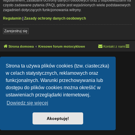
regulaminem, zasadami ochrony danych osobowych oraz z odpowiedziami na
często zadawane pytania (FAQ), gdzie jest wyjaśnionych wiele podstawowych
zagadnień dotyczących funkcjonowania witryny.
Regulamin
|
Zasady ochrony danych osobowych
Zarejestruj się
Strona domowa
Kresowe forum motocyklowe
Kontakt z nami
Lucid Lime style created by
Melvin García
Co-Author:
MannixMD
Strona ta używa plików cookies (tzw. ciasteczka)
Style Version: 1.1.9
Technologię dostarcza
phpBB
® Forum Software © phpBB Limited
w celach statystycznych, reklamowych oraz
Polski pakiet językowy dostarcza
phpBB.pl
funkcjonalnych. Warunki przechowywania lub
Zasady ochrony danych osobowych
|
Regulamin
dostępu do plików cookies można określić w
ustawieniach przeglądarki internetowej.
Dowiedz się więcej
Akceptuję!