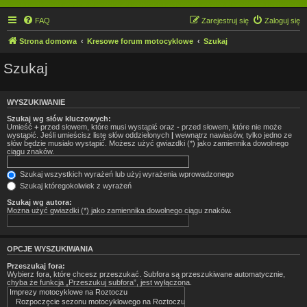
FAQ
Zarejestruj się
Zaloguj się
Strona domowa
Kresowe forum motocyklowe
Szukaj
Szukaj
WYSZUKIWANIE
Szukaj wg słów kluczowych:
Umieść
+
przed słowem, które musi wystąpić oraz
-
przed słowem, które nie może
wystąpić. Jeśli umieścisz listę słów oddzielonych
|
wewnątrz nawiasów, tylko jedno ze
słów będzie musiało wystąpić. Możesz użyć gwiazdki (*) jako zamiennika dowolnego
ciągu znaków.
Szukaj wszystkich wyrażeń lub użyj wyrażenia wprowadzonego
Szukaj któregokolwiek z wyrażeń
Szukaj wg autora:
Można użyć gwiazdki (*) jako zamiennika dowolnego ciągu znaków.
OPCJE WYSZUKIWANIA
Przeszukaj fora:
Wybierz fora, które chcesz przeszukać. Subfora są przeszukiwane automatycznie,
chyba że funkcja „Przeszukuj subfora”, jest wyłączona.