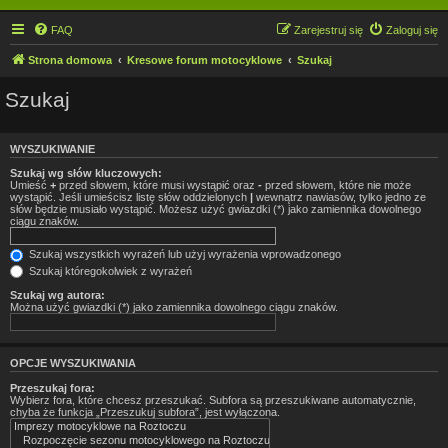
FAQ
Zarejestruj się
Zaloguj się
Strona domowa
Kresowe forum motocyklowe
Szukaj
Szukaj
WYSZUKIWANIE
Szukaj wg słów kluczowych:
Umieść
+
przed słowem, które musi wystąpić oraz
-
przed słowem, które nie może
wystąpić. Jeśli umieścisz listę słów oddzielonych
|
wewnątrz nawiasów, tylko jedno ze
słów będzie musiało wystąpić. Możesz użyć gwiazdki (*) jako zamiennika dowolnego
ciągu znaków.
Szukaj wszystkich wyrażeń lub użyj wyrażenia wprowadzonego
Szukaj któregokolwiek z wyrażeń
Szukaj wg autora:
Można użyć gwiazdki (*) jako zamiennika dowolnego ciągu znaków.
OPCJE WYSZUKIWANIA
Przeszukaj fora:
Wybierz fora, które chcesz przeszukać. Subfora są przeszukiwane automatycznie,
chyba że funkcja „Przeszukuj subfora”, jest wyłączona.