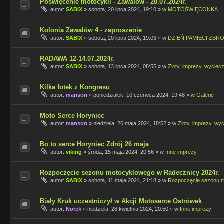
Poświęcenie motocykli - Zawalów - 28.07.2024r.
autor:
SABIX
»
sobota, 20 lipca 2024, 19:10
» w
MOTOŚWIĘCONKA
Kolonia Zawalów 4 - zaproszenie
autor:
SABIX
»
sobota, 20 lipca 2024, 19:03
» w
DZIEŃ PAMIĘCI ZBR
RADAWA 12-14.07.2024r.
autor:
SABIX
»
sobota, 13 lipca 2024, 08:55
» w
Zloty, imprezy, wyciecz
Kilka fotek z Kongresu
autor:
manson
»
poniedziałek, 10 czerwca 2024, 19:48
» w
Galerie
Moto Serce Horyniec
autor:
manson
»
niedziela, 26 maja 2024, 18:52
» w
Zloty, imprezy, wyc
Bo to serce Horyniec Zdrój 26 maja
autor:
viking
»
środa, 15 maja 2024, 20:56
» w
Inne imprezy
Rozpoczęcie sezonu motocyklowego w Radecznicy 2024r.
autor:
SABIX
»
sobota, 11 maja 2024, 21:18
» w
Rozpoczęcie sezonu 
Biały Kruk uczestniczył w Akcji Motoserce Ostrówek
autor:
Norek
»
niedziela, 28 kwietnia 2024, 20:50
» w
Inne imprezy