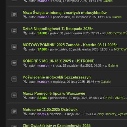
autor:
manson
»
środa, 12 listopada 2025, 14:44
» w
Galerie
Msza Święta w intencji zmarłych motocyklistów
autor:
manson
»
poniedziałek, 10 listopada 2025, 13:19
» w
Galerie
Dzień Niepodległości 11 listopada 2025r.
autor:
SABIX
»
piątek, 31 października 2025, 22:23
» w
UROCZYSTOŚ
MOTOWYPOMINKI 2025 Zamość - Katedra 08.11.2025r.
autor:
SABIX
»
poniedziałek, 20 października 2025, 11:38
» w
MOTOWY
KONGRES MC 10-12 X 2025 r. USTRONIE
autor:
manson
»
środa, 15 października 2025, 09:38
» w
Galerie
Poświęcenie motocykli Szczebrzeszyn
autor:
manson
»
niedziela, 20 lipca 2025, 15:46
» w
Galerie
Marsz Pamięci 6 lipca w Warszawie
autor:
SABIX
»
poniedziałek, 19 maja 2025, 08:58
» w
DZIEŃ PAMIĘCI
Motoserce 11.05.2025 Ostrówek
autor:
Norek
»
niedziela, 11 maja 2025, 19:53
» w
Zloty, imprezy, wycie
Zlot Gwiaździsty w Częstochowie 2025