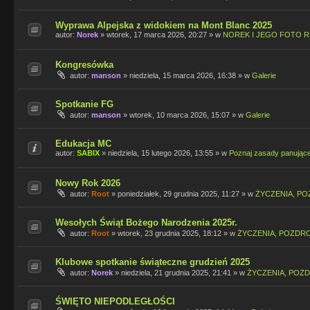
Wyprawa Alpejska z widokiem na Mont Blanc 2025
autor:
Norek
»
wtorek, 17 marca 2026, 20:27
» w
NOREK I JEGO FOTO R
Kongresówka
autor:
manson
»
niedziela, 15 marca 2026, 16:38
» w
Galerie
Spotkanie FG
autor:
manson
»
wtorek, 10 marca 2026, 15:07
» w
Galerie
Edukacja MC
autor:
SABIX
»
niedziela, 15 lutego 2026, 13:55
» w
Poznaj zasady panując
Nowy Rok 2026
autor:
Root
»
poniedziałek, 29 grudnia 2025, 11:27
» w
ŻYCZENIA, PO
Wesołych Świąt Bożego Narodzenia 2025r.
autor:
Root
»
wtorek, 23 grudnia 2025, 18:12
» w
ŻYCZENIA, POZDRO
Klubowe spotkanie świąteczne grudzień 2025
autor:
Norek
»
niedziela, 21 grudnia 2025, 21:41
» w
ŻYCZENIA, POZD
ŚWIĘTO NIEPODLEGŁOŚCI