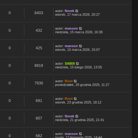
autor:
Norek
0
8403
wtorek, 17 marca 2026, 20:27
autor:
manson
0
432
niedziela, 15 marca 2026, 16:38
autor:
manson
0
425
wtorek, 10 marca 2026, 15:07
autor:
SABIX
0
8919
niedziela, 15 lutego 2026, 13:55
autor:
Root
0
7930
poniedziałek, 29 grudnia 2025, 11:27
autor:
Root
0
691
wtorek, 23 grudnia 2025, 18:12
autor:
Norek
0
607
niedziela, 21 grudnia 2025, 21:41
autor:
manson
0
682
środa, 12 listopada 2025, 14:44