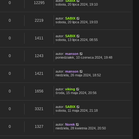
autor:
SABIX
0
12295
sobota, 20 lipca 2024, 19:10
autor:
SABIX
0
2219
sobota, 20 lipca 2024, 19:03
autor:
SABIX
0
1411
sobota, 13 lipca 2024, 08:55
autor:
manson
0
1243
poniedziałek, 10 czerwca 2024, 19:48
autor:
manson
0
1421
niedziela, 26 maja 2024, 18:52
autor:
viking
0
1656
środa, 15 maja 2024, 20:56
autor:
SABIX
0
3321
sobota, 11 maja 2024, 21:18
autor:
Norek
0
1327
niedziela, 28 kwietnia 2024, 20:50