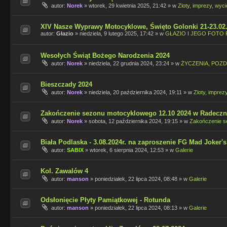
autor:
Norek
»
wtorek, 29 kwietnia 2025, 21:42
» w
Zloty, imprezy, wyci
XIV Nasze Wyprawy Motocyklowe, Święto Golonki 21-23.02
autor:
Głazio
»
niedziela, 9 lutego 2025, 17:42
» w
GŁAZIO I JEGO FOTO 
Wesołych Świąt Bożego Narodzenia 2024
autor:
Norek
»
niedziela, 22 grudnia 2024, 23:24
» w
ŻYCZENIA, POZD
Bieszczady 2024
autor:
Norek
»
niedziela, 20 października 2024, 19:11
» w
Zloty, imprez
Zakończenie sezonu motocyklowego 12.10 2024 w Radeczn
autor:
Norek
»
sobota, 12 października 2024, 19:15
» w
Zakończenie s
Biała Podlaska - 3.08.2024r. na zaproszenie FG Mad Joker's
autor:
SABIX
»
wtorek, 6 sierpnia 2024, 12:53
» w
Galerie
Kol. Zawalów 4
autor:
manson
»
poniedziałek, 22 lipca 2024, 08:48
» w
Galerie
Odsłonięcie Płyty Pamiątkowej - Rotunda
autor:
manson
»
poniedziałek, 22 lipca 2024, 08:13
» w
Galerie