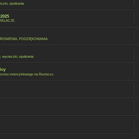
eczki, spotkania
.2025
RELACJE.
ROWIENIA, PODZIĘKOWANIA.
y, wycieczki, spotkania
icy
ezonu motocyklowego na Roztoczu