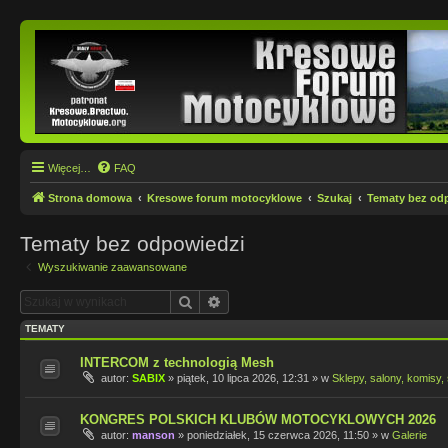
Więcej…
FAQ
Strona domowa
Kresowe forum motocyklowe
Szukaj
Tematy bez od
Tematy bez odpowiedzi
Wyszukiwanie zaawansowane
Szukaj
Wyszukiwanie zaawansowane
TEMATY
INTERCOM z technologią Mesh
autor:
SABIX
»
piątek, 10 lipca 2026, 12:31
» w
Sklepy, salony, komisy, 
KONGRES POLSKICH KLUBÓW MOTOCYKLOWYCH 2026
autor:
manson
»
poniedziałek, 15 czerwca 2026, 11:50
» w
Galerie