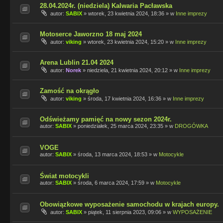
28.04.2024r. (niedziela) Kalwaria Pacławska
autor:
SABIX
»
wtorek, 23 kwietnia 2024, 18:36
» w
Inne imprezy
Motoserce Jaworzno 18 maj 2024
autor:
viking
»
wtorek, 23 kwietnia 2024, 15:20
» w
Inne imprezy
Arena Lublin 21.04 2024
autor:
Norek
»
niedziela, 21 kwietnia 2024, 20:12
» w
Inne imprezy
Zamość na okrągło
autor:
viking
»
środa, 17 kwietnia 2024, 16:36
» w
Inne imprezy
Odświeżamy pamięć na nowy sezon 2024r.
autor:
SABIX
»
poniedziałek, 25 marca 2024, 23:35
» w
DROGÓWKA
VOGE
autor:
SABIX
»
środa, 13 marca 2024, 18:53
» w
Motocykle
Świat motocykli
autor:
SABIX
»
środa, 6 marca 2024, 17:59
» w
Motocykle
Obowiązkowe wyposażenie samochodu w krajach europy.
autor:
SABIX
»
piątek, 11 sierpnia 2023, 09:06
» w
WYPOSAŻENIE