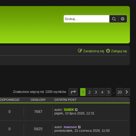
Szukaj
Wysz
Zarejestruj się
Zaloguj się
Strona
1
2
1
z
20
3
4
5
20
Znaleziono więcej niż 1000 wyników
Na
…
ODPOWIEDZI
ODSŁONY
OSTATNI POST
autor:
SABIX
0
7687
piątek, 10 lipca 2026, 12:31
autor:
manson
0
5825
poniedziałek, 15 czerwca 2026, 11:50