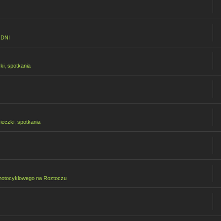
ODNI
ki, spotkania
ieczki, spotkania
motocyklowego na Roztoczu