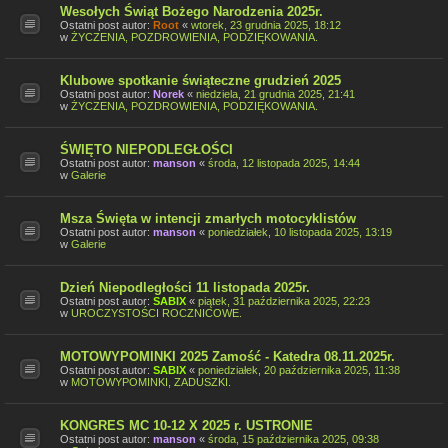
Wesołych Świąt Bożego Narodzenia 2025r.
Ostatni post autor:
Root
«
wtorek, 23 grudnia 2025, 18:12
w
ŻYCZENIA, POZDROWIENIA, PODZIĘKOWANIA.
Klubowe spotkanie świąteczne grudzień 2025
Ostatni post autor:
Norek
«
niedziela, 21 grudnia 2025, 21:41
w
ŻYCZENIA, POZDROWIENIA, PODZIĘKOWANIA.
ŚWIĘTO NIEPODLEGŁOŚCI
Ostatni post autor:
manson
«
środa, 12 listopada 2025, 14:44
w
Galerie
Msza Święta w intencji zmarłych motocyklistów
Ostatni post autor:
manson
«
poniedziałek, 10 listopada 2025, 13:19
w
Galerie
Dzień Niepodległości 11 listopada 2025r.
Ostatni post autor:
SABIX
«
piątek, 31 października 2025, 22:23
w
UROCZYSTOŚCI ROCZNICOWE.
MOTOWYPOMINKI 2025 Zamość - Katedra 08.11.2025r.
Ostatni post autor:
SABIX
«
poniedziałek, 20 października 2025, 11:38
w
MOTOWYPOMINKI, ZADUSZKI.
KONGRES MC 10-12 X 2025 r. USTRONIE
Ostatni post autor:
manson
«
środa, 15 października 2025, 09:38