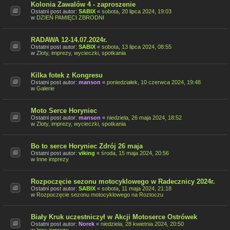
Kolonia Zawalów 4 - zaproszenie
Ostatni post autor:
SABIX
«
sobota, 20 lipca 2024, 19:03
w
DZIEŃ PAMIĘCI ZBRODNI
RADAWA 12-14.07.2024r.
Ostatni post autor:
SABIX
«
sobota, 13 lipca 2024, 08:55
w
Zloty, imprezy, wycieczki, spotkania
Kilka fotek z Kongresu
Ostatni post autor:
manson
«
poniedziałek, 10 czerwca 2024, 19:48
w
Galerie
Moto Serce Horyniec
Ostatni post autor:
manson
«
niedziela, 26 maja 2024, 18:52
w
Zloty, imprezy, wycieczki, spotkania
Bo to serce Horyniec Zdrój 26 maja
Ostatni post autor:
viking
«
środa, 15 maja 2024, 20:56
w
Inne imprezy
Rozpoczęcie sezonu motocyklowego w Radecznicy 2024r.
Ostatni post autor:
SABIX
«
sobota, 11 maja 2024, 21:18
w
Rozpoczęcie sezonu motocyklowego na Roztoczu
Biały Kruk uczestniczył w Akcji Motoserce Ostrówek
Ostatni post autor:
Norek
«
niedziela, 28 kwietnia 2024, 20:50