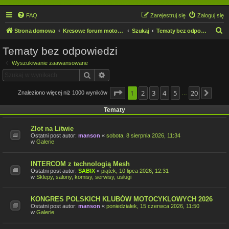
FAQ
Zarejestruj się
Zaloguj się
S
Strona domowa
Kresowe forum motocyklowe
Szukaj
Tematy bez odpowiedzi
z
Tematy bez odpowiedzi
u
Wyszukiwanie zaawansowane
k
Szukaj
Wyszukiwanie zaawansowane
a
j
Strona
1
2
1
z
3
20
4
5
20
Znaleziono więcej niż 1000 wyników
Nast
…
Tematy
Zlot na Litwie
Ostatni post autor:
manson
«
sobota, 8 sierpnia 2026, 11:34
w
Galerie
INTERCOM z technologią Mesh
Ostatni post autor:
SABIX
«
piątek, 10 lipca 2026, 12:31
w
Sklepy, salony, komisy, serwisy, usługi
KONGRES POLSKICH KLUBÓW MOTOCYKLOWYCH 2026
Ostatni post autor:
manson
«
poniedziałek, 15 czerwca 2026, 11:50
w
Galerie