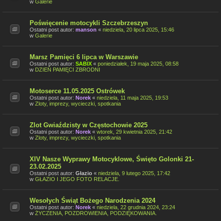
w
Galerie
Poświęcenie motocykli Szczebrzeszyn
Ostatni post autor:
manson
«
niedziela, 20 lipca 2025, 15:46
w
Galerie
Marsz Pamięci 6 lipca w Warszawie
Ostatni post autor:
SABIX
«
poniedziałek, 19 maja 2025, 08:58
w
DZIEŃ PAMIĘCI ZBRODNI
Motoserce 11.05.2025 Ostrówek
Ostatni post autor:
Norek
«
niedziela, 11 maja 2025, 19:53
w
Zloty, imprezy, wycieczki, spotkania
Zlot Gwiaździsty w Częstochowie 2025
Ostatni post autor:
Norek
«
wtorek, 29 kwietnia 2025, 21:42
w
Zloty, imprezy, wycieczki, spotkania
XIV Nasze Wyprawy Motocyklowe, Święto Golonki 21-
23.02.2025
Ostatni post autor:
Głazio
«
niedziela, 9 lutego 2025, 17:42
w
GŁAZIO I JEGO FOTO RELACJE.
Wesołych Świąt Bożego Narodzenia 2024
Ostatni post autor:
Norek
«
niedziela, 22 grudnia 2024, 23:24
w
ŻYCZENIA, POZDROWIENIA, PODZIĘKOWANIA.