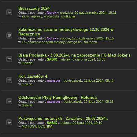
Bieszczady 2024
Ostatni post autor:
Norek
«
niedziela, 20 października 2024, 19:11
w
Zloty, imprezy, wycieczki, spotkania
Zakończenie sezonu motocyklowego 12.10 2024 w
Radecznicy
Ostatni post autor:
Norek
«
sobota, 12 października 2024, 19:15
w
Zakończenie sezonu motocyklowego na Roztoczu
Biała Podlaska - 3.08.2024r. na zaproszenie FG Mad Joker's
Ostatni post autor:
SABIX
«
wtorek, 6 sierpnia 2024, 12:53
w
Galerie
Kol. Zawalów 4
Ostatni post autor:
manson
«
poniedziałek, 22 lipca 2024, 08:48
w
Galerie
Odsłonięcie Płyty Pamiątkowej - Rotunda
Ostatni post autor:
manson
«
poniedziałek, 22 lipca 2024, 08:13
w
Galerie
Poświęcenie motocykli - Zawalów - 28.07.2024r.
Ostatni post autor:
SABIX
«
sobota, 20 lipca 2024, 19:10
w
MOTOŚWIĘCONKA