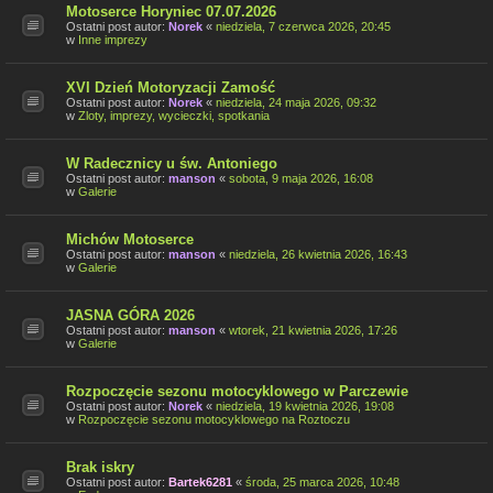
Motoserce Horyniec 07.07.2026
Ostatni post autor:
Norek
«
niedziela, 7 czerwca 2026, 20:45
w
Inne imprezy
XVI Dzień Motoryzacji Zamość
Ostatni post autor:
Norek
«
niedziela, 24 maja 2026, 09:32
w
Zloty, imprezy, wycieczki, spotkania
W Radecznicy u św. Antoniego
Ostatni post autor:
manson
«
sobota, 9 maja 2026, 16:08
w
Galerie
Michów Motoserce
Ostatni post autor:
manson
«
niedziela, 26 kwietnia 2026, 16:43
w
Galerie
JASNA GÓRA 2026
Ostatni post autor:
manson
«
wtorek, 21 kwietnia 2026, 17:26
w
Galerie
Rozpoczęcie sezonu motocyklowego w Parczewie
Ostatni post autor:
Norek
«
niedziela, 19 kwietnia 2026, 19:08
w
Rozpoczęcie sezonu motocyklowego na Roztoczu
Brak iskry
Ostatni post autor:
Bartek6281
«
środa, 25 marca 2026, 10:48