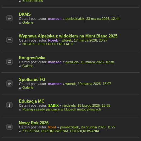
w
Enduro,cross
DKMS
Ostatni post autor:
manson
«
poniedziałek, 23 marca 2026, 12:44
w
Galerie
Wyprawa Alpejska z widokiem na Mont Blanc 2025
Ostatni post autor:
Norek
«
wtorek, 17 marca 2026, 20:27
w
NOREK I JEGO FOTO RELACJE.
Kongresówka
Ostatni post autor:
manson
«
niedziela, 15 marca 2026, 16:38
w
Galerie
Spotkanie FG
Ostatni post autor:
manson
«
wtorek, 10 marca 2026, 15:07
w
Galerie
Edukacja MC
Ostatni post autor:
SABIX
«
niedziela, 15 lutego 2026, 13:55
w
Poznaj zasady panujące w klubach motocyklowych
Nowy Rok 2026
Ostatni post autor:
Root
«
poniedziałek, 29 grudnia 2025, 11:27
w
ŻYCZENIA, POZDROWIENIA, PODZIĘKOWANIA.