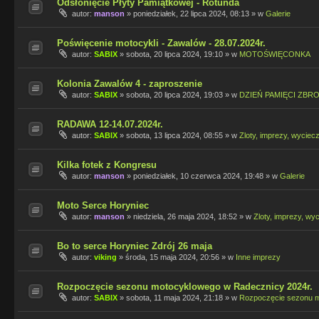
Odsłonięcie Płyty Pamiątkowej - Rotunda
autor:
manson
»
poniedziałek, 22 lipca 2024, 08:13
» w
Galerie
Poświęcenie motocykli - Zawalów - 28.07.2024r.
autor:
SABIX
»
sobota, 20 lipca 2024, 19:10
» w
MOTOŚWIĘCONKA
Kolonia Zawalów 4 - zaproszenie
autor:
SABIX
»
sobota, 20 lipca 2024, 19:03
» w
DZIEŃ PAMIĘCI ZBR
RADAWA 12-14.07.2024r.
autor:
SABIX
»
sobota, 13 lipca 2024, 08:55
» w
Zloty, imprezy, wyciecz
Kilka fotek z Kongresu
autor:
manson
»
poniedziałek, 10 czerwca 2024, 19:48
» w
Galerie
Moto Serce Horyniec
autor:
manson
»
niedziela, 26 maja 2024, 18:52
» w
Zloty, imprezy, wyc
Bo to serce Horyniec Zdrój 26 maja
autor:
viking
»
środa, 15 maja 2024, 20:56
» w
Inne imprezy
Rozpoczęcie sezonu motocyklowego w Radecznicy 2024r.
autor:
SABIX
»
sobota, 11 maja 2024, 21:18
» w
Rozpoczęcie sezonu 