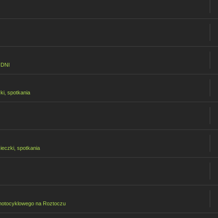
ODNI
ki, spotkania
ieczki, spotkania
motocyklowego na Roztoczu