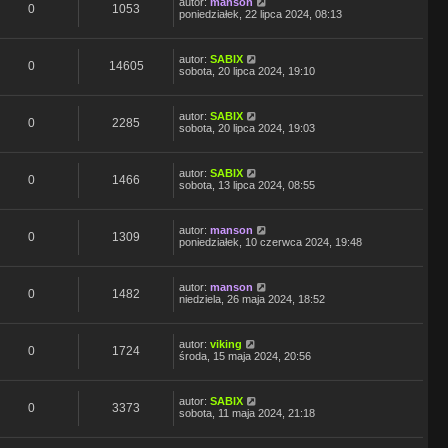
autor:
manson
0
1053
poniedziałek, 22 lipca 2024, 08:13
autor:
SABIX
0
14605
sobota, 20 lipca 2024, 19:10
autor:
SABIX
0
2285
sobota, 20 lipca 2024, 19:03
autor:
SABIX
0
1466
sobota, 13 lipca 2024, 08:55
autor:
manson
0
1309
poniedziałek, 10 czerwca 2024, 19:48
autor:
manson
0
1482
niedziela, 26 maja 2024, 18:52
autor:
viking
0
1724
środa, 15 maja 2024, 20:56
autor:
SABIX
0
3373
sobota, 11 maja 2024, 21:18