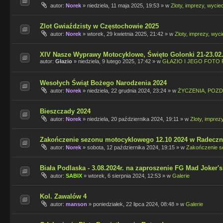
autor:
Norek
»
niedziela, 11 maja 2025, 19:53
» w
Zloty, imprezy, wycie
Zlot Gwiaździsty w Częstochowie 2025
autor:
Norek
»
wtorek, 29 kwietnia 2025, 21:42
» w
Zloty, imprezy, wyci
XIV Nasze Wyprawy Motocyklowe, Święto Golonki 21-23.02
autor:
Głazio
»
niedziela, 9 lutego 2025, 17:42
» w
GŁAZIO I JEGO FOTO 
Wesołych Świąt Bożego Narodzenia 2024
autor:
Norek
»
niedziela, 22 grudnia 2024, 23:24
» w
ŻYCZENIA, POZD
Bieszczady 2024
autor:
Norek
»
niedziela, 20 października 2024, 19:11
» w
Zloty, imprez
Zakończenie sezonu motocyklowego 12.10 2024 w Radeczn
autor:
Norek
»
sobota, 12 października 2024, 19:15
» w
Zakończenie s
Biała Podlaska - 3.08.2024r. na zaproszenie FG Mad Joker's
autor:
SABIX
»
wtorek, 6 sierpnia 2024, 12:53
» w
Galerie
Kol. Zawalów 4
autor:
manson
»
poniedziałek, 22 lipca 2024, 08:48
» w
Galerie