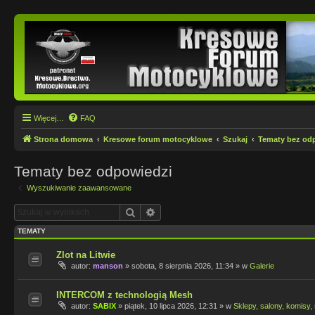
Więcej…
FAQ
Strona domowa
Kresowe forum motocyklowe
Szukaj
Tematy bez od
Tematy bez odpowiedzi
Wyszukiwanie zaawansowane
Szukaj
Wyszukiwanie zaawansowane
TEMATY
Zlot na Litwie
autor:
manson
»
sobota, 8 sierpnia 2026, 11:34
» w
Galerie
INTERCOM z technologią Mesh
autor:
SABIX
»
piątek, 10 lipca 2026, 12:31
» w
Sklepy, salony, komisy, 