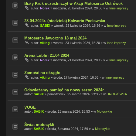
Biały Kruk uczestniczył w Akcji Motoserce Ostrówek
autor:
Norek
»
niedziela, 28 kwietnia 2024, 20:50
» w
Inne imprezy
28.04.2024r. (niedziela) Kalwaria Pacławska
autor:
SABIX
»
wtorek, 23 kwietnia 2024, 18:36
» w
Inne imprezy
Motoserce Jaworzno 18 maj 2024
autor:
viking
»
wtorek, 23 kwietnia 2024, 15:20
» w
Inne imprezy
Arena Lublin 21.04 2024
autor:
Norek
»
niedziela, 21 kwietnia 2024, 20:12
» w
Inne imprezy
Zamość na okrągło
autor:
viking
»
środa, 17 kwietnia 2024, 16:36
» w
Inne imprezy
Odświeżamy pamięć na nowy sezon 2024r.
autor:
SABIX
»
poniedziałek, 25 marca 2024, 23:35
» w
DROGÓWKA
VOGE
autor:
SABIX
»
środa, 13 marca 2024, 18:53
» w
Motocykle
Świat motocykli
autor:
SABIX
»
środa, 6 marca 2024, 17:59
» w
Motocykle