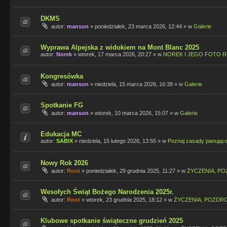
DKMS
autor:
manson
»
poniedziałek, 23 marca 2026, 12:44
» w
Galerie
Wyprawa Alpejska z widokiem na Mont Blanc 2025
autor:
Norek
»
wtorek, 17 marca 2026, 20:27
» w
NOREK I JEGO FOTO R
Kongresówka
autor:
manson
»
niedziela, 15 marca 2026, 16:38
» w
Galerie
Spotkanie FG
autor:
manson
»
wtorek, 10 marca 2026, 15:07
» w
Galerie
Edukacja MC
autor:
SABIX
»
niedziela, 15 lutego 2026, 13:55
» w
Poznaj zasady panując
Nowy Rok 2026
autor:
Root
»
poniedziałek, 29 grudnia 2025, 11:27
» w
ŻYCZENIA, PO
Wesołych Świąt Bożego Narodzenia 2025r.
autor:
Root
»
wtorek, 23 grudnia 2025, 18:12
» w
ŻYCZENIA, POZDRO
Klubowe spotkanie świąteczne grudzień 2025