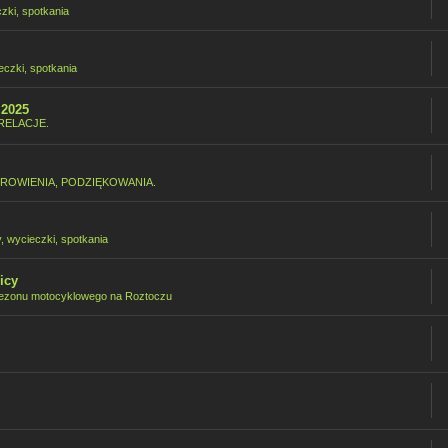
czki, spotkania
eczki, spotkania
.2025
RELACJE.
ROWIENIA, PODZIĘKOWANIA.
y, wycieczki, spotkania
icy
ezonu motocyklowego na Roztoczu