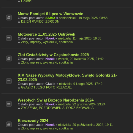
w
Galerie
Marsz Pamięci 6 lipca w Warszawie
Ostatni post autor:
SABIX
«
poniedziałek, 19 maja 2025, 08:58
w
DZIEŃ PAMIĘCI ZBRODNI
Motoserce 11.05.2025 Ostrówek
Ostatni post autor:
Norek
«
niedziela, 11 maja 2025, 19:53
w
Zloty, imprezy, wycieczki, spotkania
Zlot Gwiaździsty w Częstochowie 2025
Ostatni post autor:
Norek
«
wtorek, 29 kwietnia 2025, 21:42
w
Zloty, imprezy, wycieczki, spotkania
XIV Nasze Wyprawy Motocyklowe, Święto Golonki 21-
23.02.2025
Ostatni post autor:
Głazio
«
niedziela, 9 lutego 2025, 17:42
w
GŁAZIO I JEGO FOTO RELACJE.
Wesołych Świąt Bożego Narodzenia 2024
Ostatni post autor:
Norek
«
niedziela, 22 grudnia 2024, 23:24
w
ŻYCZENIA, POZDROWIENIA, PODZIĘKOWANIA.
Bieszczady 2024
Ostatni post autor:
Norek
«
niedziela, 20 października 2024, 19:11
w
Zloty, imprezy, wycieczki, spotkania