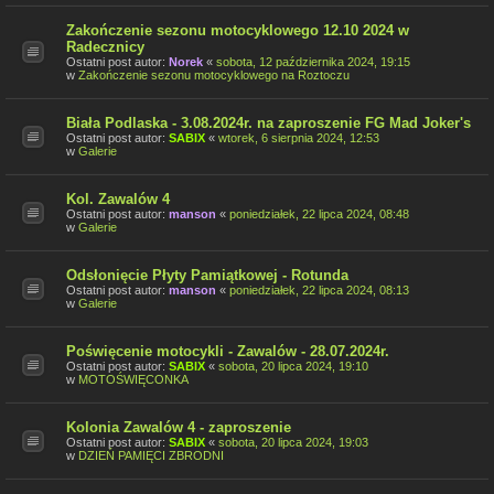
Zakończenie sezonu motocyklowego 12.10 2024 w
Radecznicy
Ostatni post autor:
Norek
«
sobota, 12 października 2024, 19:15
w
Zakończenie sezonu motocyklowego na Roztoczu
Biała Podlaska - 3.08.2024r. na zaproszenie FG Mad Joker's
Ostatni post autor:
SABIX
«
wtorek, 6 sierpnia 2024, 12:53
w
Galerie
Kol. Zawalów 4
Ostatni post autor:
manson
«
poniedziałek, 22 lipca 2024, 08:48
w
Galerie
Odsłonięcie Płyty Pamiątkowej - Rotunda
Ostatni post autor:
manson
«
poniedziałek, 22 lipca 2024, 08:13
w
Galerie
Poświęcenie motocykli - Zawalów - 28.07.2024r.
Ostatni post autor:
SABIX
«
sobota, 20 lipca 2024, 19:10
w
MOTOŚWIĘCONKA
Kolonia Zawalów 4 - zaproszenie
Ostatni post autor:
SABIX
«
sobota, 20 lipca 2024, 19:03
w
DZIEŃ PAMIĘCI ZBRODNI