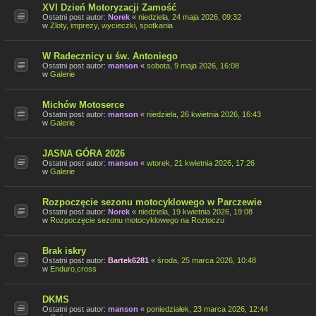
XVI Dzień Motoryzacji Zamość
Ostatni post autor:
Norek
«
niedziela, 24 maja 2026, 09:32
w
Zloty, imprezy, wycieczki, spotkania
W Radecznicy u św. Antoniego
Ostatni post autor:
manson
«
sobota, 9 maja 2026, 16:08
w
Galerie
Michów Motoserce
Ostatni post autor:
manson
«
niedziela, 26 kwietnia 2026, 16:43
w
Galerie
JASNA GÓRA 2026
Ostatni post autor:
manson
«
wtorek, 21 kwietnia 2026, 17:26
w
Galerie
Rozpoczęcie sezonu motocyklowego w Parczewie
Ostatni post autor:
Norek
«
niedziela, 19 kwietnia 2026, 19:08
w
Rozpoczęcie sezonu motocyklowego na Roztoczu
Brak iskry
Ostatni post autor:
Bartek6281
«
środa, 25 marca 2026, 10:48
w
Enduro,cross
DKMS
Ostatni post autor:
manson
«
poniedziałek, 23 marca 2026, 12:44