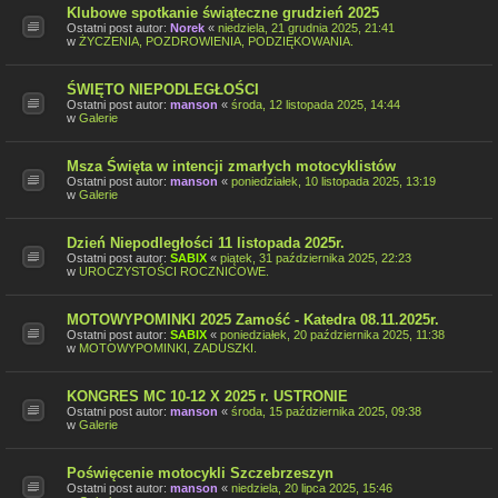
Klubowe spotkanie świąteczne grudzień 2025
Ostatni post autor:
Norek
«
niedziela, 21 grudnia 2025, 21:41
w
ŻYCZENIA, POZDROWIENIA, PODZIĘKOWANIA.
ŚWIĘTO NIEPODLEGŁOŚCI
Ostatni post autor:
manson
«
środa, 12 listopada 2025, 14:44
w
Galerie
Msza Święta w intencji zmarłych motocyklistów
Ostatni post autor:
manson
«
poniedziałek, 10 listopada 2025, 13:19
w
Galerie
Dzień Niepodległości 11 listopada 2025r.
Ostatni post autor:
SABIX
«
piątek, 31 października 2025, 22:23
w
UROCZYSTOŚCI ROCZNICOWE.
MOTOWYPOMINKI 2025 Zamość - Katedra 08.11.2025r.
Ostatni post autor:
SABIX
«
poniedziałek, 20 października 2025, 11:38
w
MOTOWYPOMINKI, ZADUSZKI.
KONGRES MC 10-12 X 2025 r. USTRONIE
Ostatni post autor:
manson
«
środa, 15 października 2025, 09:38
w
Galerie
Poświęcenie motocykli Szczebrzeszyn
Ostatni post autor:
manson
«
niedziela, 20 lipca 2025, 15:46