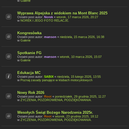
w
Galerie
Wyprawa Alpejska z widokiem na Mont Blanc 2025
Ostatni post autor:
Norek
«
wtorek, 17 marca 2026, 20:27
w
NOREK I JEGO FOTO RELACJE.
Kongresówka
Ostatni post autor:
manson
«
niedziela, 15 marca 2026, 16:38
w
Galerie
Spotkanie FG
Ostatni post autor:
manson
«
wtorek, 10 marca 2026, 15:07
w
Galerie
Edukacja MC
Ostatni post autor:
SABIX
«
niedziela, 15 lutego 2026, 13:55
w
Poznaj zasady panujące w klubach motocyklowych
Nowy Rok 2026
Ostatni post autor:
Root
«
poniedziałek, 29 grudnia 2025, 11:27
w
ŻYCZENIA, POZDROWIENIA, PODZIĘKOWANIA.
Wesołych Świąt Bożego Narodzenia 2025r.
Ostatni post autor:
Root
«
wtorek, 23 grudnia 2025, 18:12
w
ŻYCZENIA, POZDROWIENIA, PODZIĘKOWANIA.