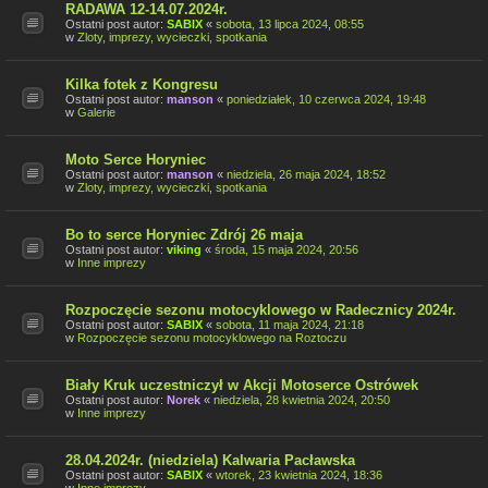
RADAWA 12-14.07.2024r.
Ostatni post autor:
SABIX
«
sobota, 13 lipca 2024, 08:55
w
Zloty, imprezy, wycieczki, spotkania
Kilka fotek z Kongresu
Ostatni post autor:
manson
«
poniedziałek, 10 czerwca 2024, 19:48
w
Galerie
Moto Serce Horyniec
Ostatni post autor:
manson
«
niedziela, 26 maja 2024, 18:52
w
Zloty, imprezy, wycieczki, spotkania
Bo to serce Horyniec Zdrój 26 maja
Ostatni post autor:
viking
«
środa, 15 maja 2024, 20:56
w
Inne imprezy
Rozpoczęcie sezonu motocyklowego w Radecznicy 2024r.
Ostatni post autor:
SABIX
«
sobota, 11 maja 2024, 21:18
w
Rozpoczęcie sezonu motocyklowego na Roztoczu
Biały Kruk uczestniczył w Akcji Motoserce Ostrówek
Ostatni post autor:
Norek
«
niedziela, 28 kwietnia 2024, 20:50
w
Inne imprezy
28.04.2024r. (niedziela) Kalwaria Pacławska
Ostatni post autor:
SABIX
«
wtorek, 23 kwietnia 2024, 18:36