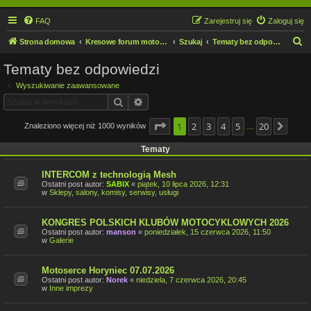
FAQ
Zarejestruj się
Zaloguj się
S
Strona domowa
Kresowe forum motocyklowe
Szukaj
Tematy bez odpowiedzi
z
Tematy bez odpowiedzi
u
Wyszukiwanie zaawansowane
k
Szukaj
Wyszukiwanie zaawansowane
a
j
Strona
1
2
1
z
3
20
4
5
20
Znaleziono więcej niż 1000 wyników
Nast
…
Tematy
INTERCOM z technologią Mesh
Ostatni post autor:
SABIX
«
piątek, 10 lipca 2026, 12:31
w
Sklepy, salony, komisy, serwisy, usługi
KONGRES POLSKICH KLUBÓW MOTOCYKLOWYCH 2026
Ostatni post autor:
manson
«
poniedziałek, 15 czerwca 2026, 11:50
w
Galerie
Motoserce Horyniec 07.07.2026
Ostatni post autor:
Norek
«
niedziela, 7 czerwca 2026, 20:45
w
Inne imprezy