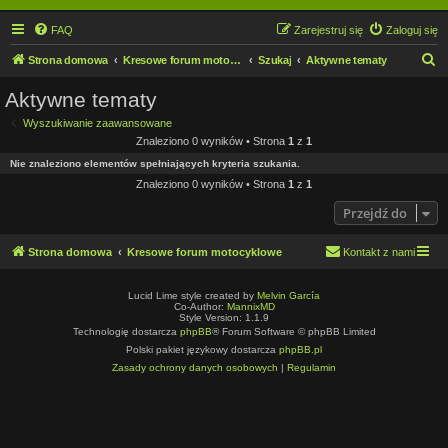
FAQ
Zarejestruj się
Zaloguj się
S
Strona domowa
Kresowe forum motocyklowe
Szukaj
Aktywne tematy
z
Aktywne tematy
u
Wyszukiwanie zaawansowane
k
Znaleziono 0 wyników • Strona
1
z
1
a
Nie znaleziono elementów spełniających kryteria szukania.
j
Znaleziono 0 wyników • Strona
1
z
1
Przejdź do
Strona domowa
Kresowe forum motocyklowe
Kontakt z nami
Lucid Lime style created by
Melvin García
Co-Author:
MannixMD
Style Version: 1.1.9
Technologię dostarcza
phpBB
® Forum Software © phpBB Limited
Polski pakiet językowy dostarcza
phpBB.pl
Zasady ochrony danych osobowych
|
Regulamin