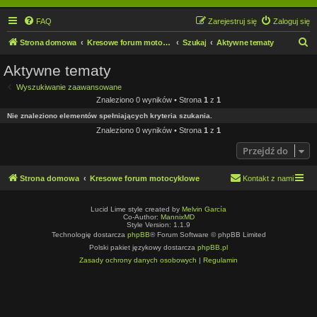
FAQ
Zarejestruj się
Zaloguj się
S
Strona domowa
Kresowe forum motocyklowe
Szukaj
Aktywne tematy
z
Aktywne tematy
u
Wyszukiwanie zaawansowane
k
Znaleziono 0 wyników • Strona
1
z
1
a
Nie znaleziono elementów spełniających kryteria szukania.
j
Znaleziono 0 wyników • Strona
1
z
1
Przejdź do
Strona domowa
Kresowe forum motocyklowe
Kontakt z nami
Lucid Lime style created by
Melvin García
Co-Author:
MannixMD
Style Version: 1.1.9
Technologię dostarcza
phpBB
® Forum Software © phpBB Limited
Polski pakiet językowy dostarcza
phpBB.pl
Zasady ochrony danych osobowych
|
Regulamin