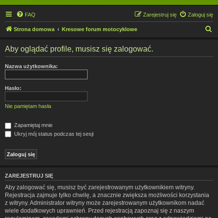
FAQ
Zarejestruj się
Zaloguj się
S
Strona domowa
Kresowe forum motocyklowe
z
Aby oglądać profile, musisz się zalogować.
u
k
Nazwa użytkownika:
a
j
Hasło:
Nie pamiętam hasła
Zapamiętaj mnie
Ukryj mój status podczas tej sesji
ZAREJESTRUJ SIĘ
Aby zalogować się, musisz być zarejestrowanym użytkownikiem witryny.
Rejestracja zajmuje tylko chwilę, a znacznie zwiększa możliwości korzystania
z witryny. Administrator witryny może zarejestrowanym użytkownikom nadać
wiele dodatkowych uprawnień. Przed rejestracją zapoznaj się z naszym