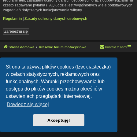
regulaminem, zasadami ochrony danych osobowych oraz z odpowiedziami na
często zadawane pytania (FAQ), gdzie jest wyjaśnionych wiele podstawowych
zagadnień dotyczących funkcjonowania witryny.
Regulamin
|
Zasady ochrony danych osobowych
Zarejestruj się
Strona domowa
Kresowe forum motocyklowe
Kontakt z nami
Lucid Lime style created by
Melvin García
Co-Author:
MannixMD
Strona ta używa plików cookies (tzw. ciasteczka)
Style Version: 1.1.9
Technologię dostarcza
phpBB
® Forum Software © phpBB Limited
w celach statystycznych, reklamowych oraz
Polski pakiet językowy dostarcza
phpBB.pl
funkcjonalnych. Warunki przechowywania lub
Zasady ochrony danych osobowych
|
Regulamin
dostępu do plików cookies można określić w
ustawieniach przeglądarki internetowej.
Dowiedz się więcej
Akceptuję!