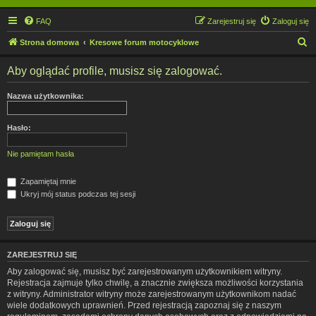
FAQ
Zarejestruj się
Zaloguj się
S
Strona domowa
Kresowe forum motocyklowe
z
Aby oglądać profile, musisz się zalogować.
u
k
Nazwa użytkownika:
a
j
Hasło:
Nie pamiętam hasła
Zapamiętaj mnie
Ukryj mój status podczas tej sesji
ZAREJESTRUJ SIĘ
Aby zalogować się, musisz być zarejestrowanym użytkownikiem witryny.
Rejestracja zajmuje tylko chwilę, a znacznie zwiększa możliwości korzystania
z witryny. Administrator witryny może zarejestrowanym użytkownikom nadać
wiele dodatkowych uprawnień. Przed rejestracją zapoznaj się z naszym