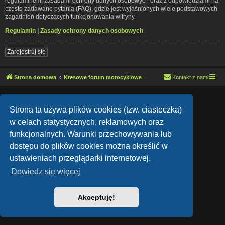
regulaminem, zasadami ochrony danych osobowych oraz z odpowiedziami na
często zadawane pytania (FAQ), gdzie jest wyjaśnionych wiele podstawowych
zagadnień dotyczących funkcjonowania witryny.
Regulamin
|
Zasady ochrony danych osobowych
Zarejestruj się
Strona domowa
Kresowe forum motocyklowe
Kontakt z nami
Lucid Lime style created by
Melvin García
Co-Author:
MannixMD
Strona ta używa plików cookies (tzw. ciasteczka)
Style Version: 1.1.9
Technologię dostarcza
phpBB
® Forum Software © phpBB Limited
w celach statystycznych, reklamowych oraz
Polski pakiet językowy dostarcza
phpBB.pl
funkcjonalnych. Warunki przechowywania lub
Zasady ochrony danych osobowych
|
Regulamin
dostępu do plików cookies można określić w
ustawieniach przeglądarki internetowej.
Dowiedz się więcej
Akceptuję!